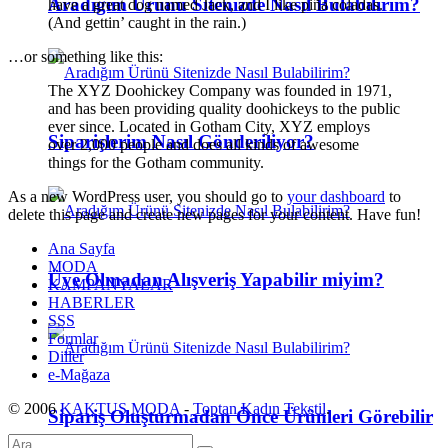
Aradığım Ürünü Sitenizde Nasıl Bulabilirim?
have a great dog named Jack, and I like piña coladas.
(And gettin’ caught in the rain.)
…or something like this:
The XYZ Doohickey Company was founded in 1971,
and has been providing quality doohickeys to the public
ever since. Located in Gotham City, XYZ employs
Siparişlerim Nasıl Gönderiliyor?
over 2,000 people and does all kinds of awesome
things for the Gotham community.
As a new WordPress user, you should go to
your dashboard
to
delete this page and create new pages for your content. Have fun!
Ana Sayfa
MODA
Üye Olmadan Alışveriş Yapabilir miyim?
KAMPANYALAR
HABERLER
SSS
Formlar
Diller
e-Mağaza
© 2006
KAKTUS MODA
-
Toptan Kadın Tekstil
.
Sipariş Oluşturmadan Önce Ürünleri Görebilir