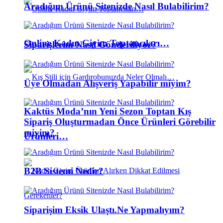
Aradığım Ürünü Sitenizde Nasıl Bulabilirim?
Online Kadın Giyim Toptancıları…
Siparişlerim Nasıl Gönderiliyor?
Üye Olmadan Alışveriş Yapabilir miyim?
Kaktüs Moda’nın Yeni Sezon Toptan Kış
Sipariş Oluşturmadan Önce Ürünleri Görebilir
miyim?
Ürünleri…
B2B Sistemi Nedir?
Siparişim Eksik Ulaştı.Ne Yapmalıyım?