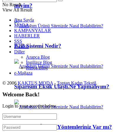
No Result
miyim?
View All Result
Ana Sayfa
MODA
KAMPANYALAR
HABERLER
SSS
B2B Sistemi Nedir?
Formlar
Diller
Arapça Blog
İngilizce Blog
Rusça Blog
e-Mağaza
© 2006
KAKTUS MODA
-
Toptan Kadın Tekstil
.
Siparişim Eksik Ulaştı.Ne Yapmalıyım?
Welcome Back!
Login to your account below
Alternatif Ödeme Yöntemleriniz Var mı?