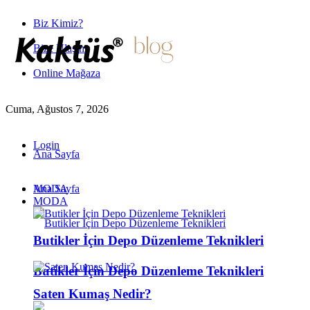
Biz Kimiz?
Bize Ulaşın
Online Mağaza
Cuma, Ağustos 7, 2026
Login
Ana Sayfa
MODA
Ana Sayfa
MODA
Butikler İçin Depo Düzenleme Teknikleri
Butikler İçin Depo Düzenleme Teknikleri
Saten Kumaş Nedir?