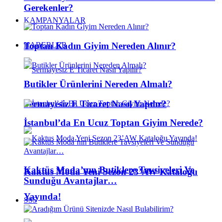
Gerekenler?
KAMPANYALAR
Toptan Kadın Giyim Nereden Alınır?
HABERLER
Butikler Ürünlerini Nereden Almalı?
Sermayesiz E Ticaret Nasıl Yapılır?
İstanbul’da En Ucuz Toptan Giyim Nerede?
Kaktüs Moda’nın Butiklere Tavsiyeleri Ve
Kaktus Moda Yeni Sezon 23’AW Kataloğu
Sunduğu Avantajlar…
Yayında!
SSS