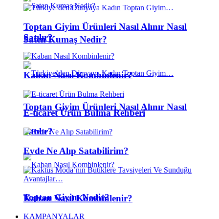
Toptan Giyim Ürünleri Nasıl Alınır Nasıl
Satılır?
Saten Kumaş Nedir?
Kaban Nasıl Kombinlenir?
Toptan Giyim Ürünleri Nasıl Alınır Nasıl
E-ticaret Ürün Bulma Rehberi
Satılır?
Evde Ne Alıp Satabilirim?
Toptan Giyim Nedir?
Kaban Nasıl Kombinlenir?
KAMPANYALAR