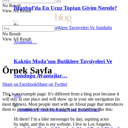
No Result
İstanbul’da En Ucuz Toptan Giyim Nerede?
View All Result
No Result
View All Result
Kaktüs Moda’nın Butiklere Tavsiyeleri Ve
Örnek Sayfa
Sunduğu Avantajlar…
Share on Facebook
Share on Twitter
This is an example page. It’s different from a blog post because it
SSS
will stay in one place and will show up in your site navigation (in
most themes). Most people start with an About page that introduces
them to potential site visitors. It might say something like this:
Hi there! I’m a bike messenger by day, aspiring actor
by night, and this is my website. I live in Los Angeles,