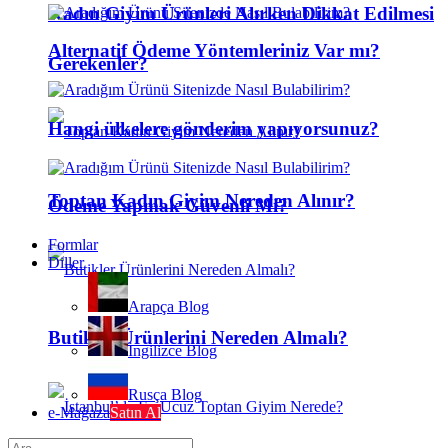
Kadın Giyim Ürünleri Alırken Dikkat Edilmesi
Alternatif Ödeme Yöntemleriniz Var mı?
Gerekenler?
Hangi ülkelere gönderim yapıyorsunuz?
Toptan Kadın Giyim Nereden Alınır?
Ödeme Yapmak Güvenli Mi?
Formlar
Diller
Arapça Blog
Butikler Ürünlerini Nereden Almalı?
İngilizce Blog
Rusça Blog
e-Mağaza
Satın Al