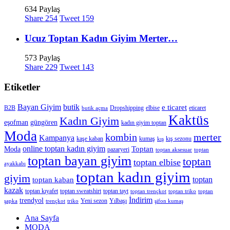
634 Paylaş
Share
254
Tweet
159
Ucuz Toptan Kadın Giyim Merter…
573 Paylaş
Share
229
Tweet
143
Etiketler
Bayan Giyim
butik
e ticaret
B2B
Dropshipping
elbise
eticaret
butik açma
Kaktüs
Kadın Giyim
eşofman
güngören
kadın giyim toptan
Moda
merter
kombin
Kampanya
kaşe kaban
kumaş
kış sezonu
kış
online toptan kadın giyim
Toptan
Moda
pazaryeri
toptan aksesuar
toptan
toptan bayan giyim
toptan
toptan elbise
ayakkabı
toptan kadın giyim
giyim
toptan
toptan kaban
kazak
toptan kıyafet
toptan sweatshirt
toptan tayt
toptan trençkot
toptan triko
toptan
İndirim
trendyol
Yeni sezon
Yılbaşı
şapka
trençkot
triko
şifon kumaş
Ana Sayfa
MODA