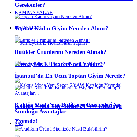
Gerekenler?
KAMPANYALAR
Toptan Kadın Giyim Nereden Alınır?
HABERLER
Butikler Ürünlerini Nereden Almalı?
Sermayesiz E Ticaret Nasıl Yapılır?
İstanbul’da En Ucuz Toptan Giyim Nerede?
Kaktüs Moda’nın Butiklere Tavsiyeleri Ve
Kaktus Moda Yeni Sezon 23’AW Kataloğu
Sunduğu Avantajlar…
Yayında!
SSS