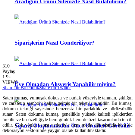
Aradığım Ürünü Sitenizde Nasıl Bulabilirim?
Siparişlerim Nasıl Gönderiliyor?
310
Paylaş
1.9k
VIEWS
Üye Olmadan Alışveriş Yapabilir miyim?
Share on Facebook
Share on Twitter
Saten kumaş, yumuşak dokusu ve parlak yüzeyiyle tanınan, şıklığın
ve zarafetin sembolü haline gelmiş bir tekstil ürünüdür. Bu kumaş,
dokuma tekniği sayesinde benzersiz bir parlaklık ve pürüzsüzlük
sunar. Saten dokuma kumaş, genellikle yüksek kaliteli ipliklerden
üretilir ve bu özelliğiyle hem günlük hem de özel tasarımlarda tercih
Sipariş Oluşturmadan Önce Ürünleri Görebilir
edilir. Çok yönlü yapısı nedeniyle hem moda dünyasında hem de
dekorasyon sektöründe yaygın olarak kullanılmaktadır.