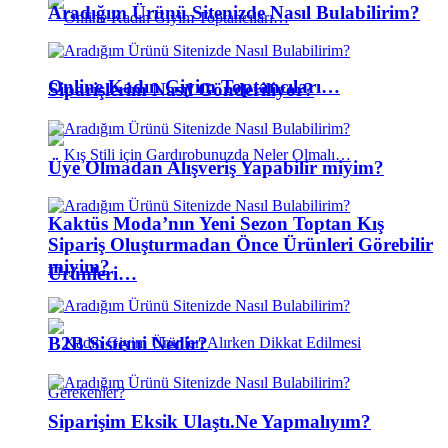
Aradığım Ürünü Sitenizde Nasıl Bulabilirim?
Online Kadın Giyim Toptancıları…
Siparişlerim Nasıl Gönderiliyor?
Üye Olmadan Alışveriş Yapabilir miyim?
Kaktüs Moda’nın Yeni Sezon Toptan Kış
Sipariş Oluşturmadan Önce Ürünleri Görebilir
miyim?
Ürünleri…
B2B Sistemi Nedir?
Siparişim Eksik Ulaştı.Ne Yapmalıyım?