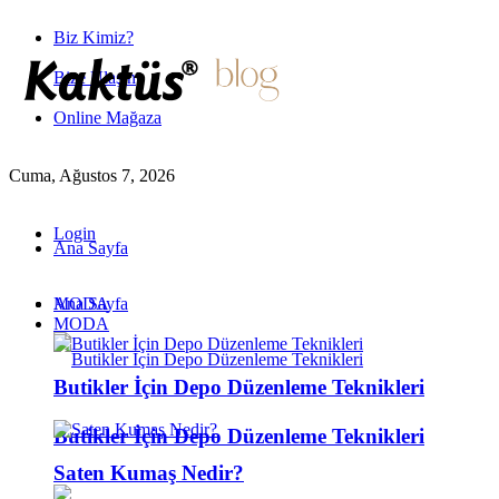
Biz Kimiz?
Bize Ulaşın
Online Mağaza
Cuma, Ağustos 7, 2026
Login
Ana Sayfa
MODA
Ana Sayfa
MODA
Butikler İçin Depo Düzenleme Teknikleri
Butikler İçin Depo Düzenleme Teknikleri
Saten Kumaş Nedir?