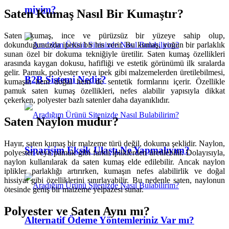
miyim?
Saten Kumaş Nasıl Bir Kumaştır?
Saten kumaş, ince ve pürüzsüz bir yüzeye sahip olup,
dokunduğunuzda ipeksi bir his verir. Bu kumaş, yoğun bir parlaklık
sunan özel bir dokuma tekniğiyle üretilir. Saten kumaş özellikleri
arasında kaygan dokusu, hafifliği ve estetik görünümü ilk sıralarda
gelir. Pamuk, polyester veya ipek gibi malzemelerden üretilebilmesi,
B2B Sistemi Nedir?
kumaşın hem doğal hem de sentetik formlarını içerir. Özellikle
pamuk saten kumaş özellikleri, nefes alabilir yapısıyla dikkat
çekerken, polyester bazlı satenler daha dayanıklıdır.
Saten Naylon mudur?
Hayır, saten kumaş bir malzeme türü değil, dokuma şeklidir. Naylon,
Siparişim Eksik Ulaştı.Ne Yapmalıyım?
polyester veya pamuk gibi farklı ipliklerden üretilebilir. Dolayısıyla,
naylon kullanılarak da saten kumaş elde edilebilir. Ancak naylon
iplikler parlaklığı artırırken, kumaşın nefes alabilirlik ve doğal
hissiyat gibi özelliklerini sınırlayabilir. Bu nedenle saten, naylonun
ötesinde geniş bir malzeme yelpazesi sunar.
Polyester ve Saten Aynı mı?
Alternatif Ödeme Yöntemleriniz Var mı?