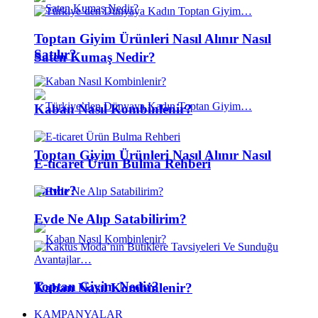
Toptan Giyim Ürünleri Nasıl Alınır Nasıl
Satılır?
Saten Kumaş Nedir?
Kaban Nasıl Kombinlenir?
Toptan Giyim Ürünleri Nasıl Alınır Nasıl
E-ticaret Ürün Bulma Rehberi
Satılır?
Evde Ne Alıp Satabilirim?
Toptan Giyim Nedir?
Kaban Nasıl Kombinlenir?
KAMPANYALAR