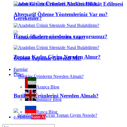
Kadın Giyim Ürünleri Alırken Dikkat Edilmesi
Alternatif Ödeme Yöntemleriniz Var mı?
Gerekenler?
Hangi ülkelere gönderim yapıyorsunuz?
Toptan Kadın Giyim Nereden Alınır?
Ödeme Yapmak Güvenli Mi?
Formlar
Diller
Arapça Blog
Butikler Ürünlerini Nereden Almalı?
İngilizce Blog
Rusça Blog
e-Mağaza
Satın Al