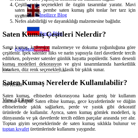
Çeşitli renk seçenekleri ile özgün tasarımlar yaratır. Mavi
saten kumaş, pembe saten kumaş gibi tonlar her tarz için
İngilizce Blog
uygundur.
Nefes alabilirliği ve dayanıklılığı malzemesine bağlıdır.
Saten Kumaş Çeşitleri Nelerdir?
Rusça Blog
Saten kumaş, kullanılan malzemeye ve dokuma yoğunluğuna göre
e-Mağaza
Satın Al
çeşitlenir. İpek satenler lüks ve narin yapısıyla özel davetlerde tercih
edilirken, polyester satenler günlük hayatta popülerdir. Saten desenli
kumaş modelleri dekorasyon ve giysi tasarımlarında hareketlilik
katarken, düz renk seçenekleri klasik bir şıklık sunar.
Saten Kumaş Nerelerde Kullanılabilir?
No Result
Saten kumaş, elbiseden dekorasyona kadar geniş bir kullanım
View All Result
alanına sahiptir. Saten elbise kumaşı, gece kıyafetlerinde ve düğün
elbiselerinde şıklık sağlarken, perde ve yastık gibi dekoratif
ürünlerde de kullanılır. Ayrıca, saten kumaş gömlek modelleri, iş
dünyasında ve şık davetlerde tercih edilen parçalar arasında yer alır.
Toptan giyim seçeneklerinde de saten kumaş sıklıkla bulunur ve
toptan kıyafet
üretimlerinde kullanımı yaygındır.