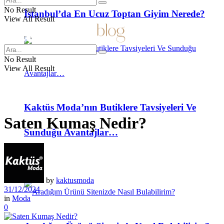
No Result
İstanbul’da En Ucuz Toptan Giyim Nerede?
View All Result
No Result
View All Result
Kaktüs Moda’nın Butiklere Tavsiyeleri Ve
Saten Kumaş Nedir?
Sunduğu Avantajlar…
SSS
by
kaktusmoda
31/12/2024
in
Moda
0