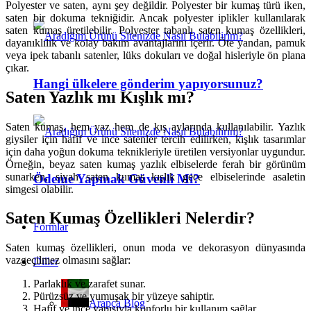
Polyester ve saten, aynı şey değildir. Polyester bir kumaş türü iken,
saten bir dokuma tekniğidir. Ancak polyester iplikler kullanılarak
saten kumaş üretilebilir. Polyester tabanlı saten kumaş özellikleri,
dayanıklılık ve kolay bakım avantajlarını içerir. Öte yandan, pamuk
veya ipek tabanlı satenler, lüks dokuları ve doğal hisleriyle ön plana
çıkar.
Hangi ülkelere gönderim yapıyorsunuz?
Saten Yazlık mı Kışlık mı?
Saten kumaş, hem yaz hem de kış aylarında kullanılabilir. Yazlık
giysiler için hafif ve ince satenler tercih edilirken, kışlık tasarımlar
için daha yoğun dokuma teknikleriyle üretilen versiyonlar uygundur.
Örneğin, beyaz saten kumaş yazlık elbiselerde ferah bir görünüm
sunarken, siyah saten kumaş kışlık gece elbiselerinde asaletin
Ödeme Yapmak Güvenli Mi?
simgesi olabilir.
Saten Kumaş Özellikleri Nelerdir?
Formlar
Saten kumaş özellikleri, onun moda ve dekorasyon dünyasında
vazgeçilmez olmasını sağlar:
Diller
Parlaklık ve zarafet sunar.
Pürüzsüz ve yumuşak bir yüzeye sahiptir.
Arapça Blog
Hafif ve ince yapısıyla konforlu bir kullanım sağlar.