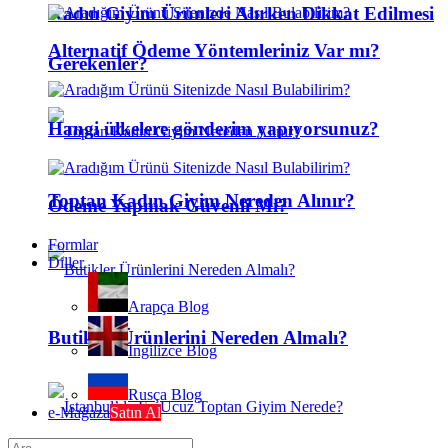
Kadın Giyim Ürünleri Alırken Dikkat Edilmesi
Alternatif Ödeme Yöntemleriniz Var mı?
Gerekenler?
Hangi ülkelere gönderim yapıyorsunuz?
Toptan Kadın Giyim Nereden Alınır?
Ödeme Yapmak Güvenli Mi?
Formlar
Diller
Arapça Blog
Butikler Ürünlerini Nereden Almalı?
İngilizce Blog
Rusça Blog
e-Mağaza
Satın Al