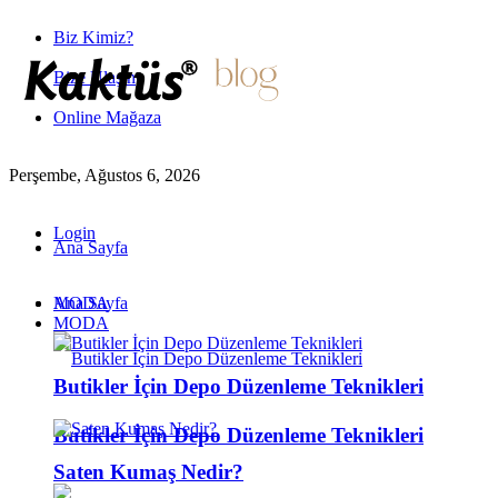
Biz Kimiz?
Bize Ulaşın
Online Mağaza
Perşembe, Ağustos 6, 2026
Login
Ana Sayfa
MODA
Ana Sayfa
MODA
Butikler İçin Depo Düzenleme Teknikleri
Butikler İçin Depo Düzenleme Teknikleri
Saten Kumaş Nedir?