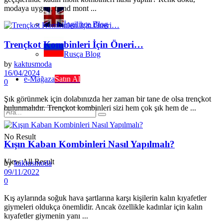
modaya uygun, trend mont ...
İngilizce Blog
Trençkot Kombinleri İçin Öneri…
Rusça Blog
by
kaktusmoda
16/04/2024
e-Mağaza
Satın Al
0
Şık görünmek için dolabınızda her zaman bir tane de olsa trençkot
bulunmalıdır. Trençkot kombinleri sizi hem çok şık hem de ...
No Result
Kışın Kaban Kombinleri Nasıl Yapılmalı?
View All Result
by
kaktusmoda
09/11/2022
0
Kış aylarında soğuk hava şartlarına karşı kişilerin kalın kıyafetler
giymeleri oldukça önemlidir. Ancak özellikle kadınlar için kalın
kıyafetler giymenin yanı ...