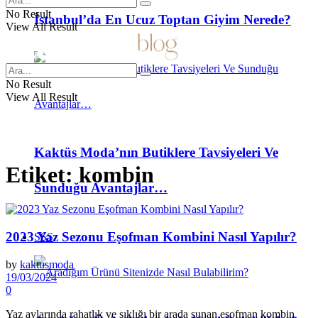
No Result
İstanbul’da En Ucuz Toptan Giyim Nerede?
View All Result
No Result
View All Result
Kaktüs Moda’nın Butiklere Tavsiyeleri Ve
Etiket:
kombin
Sunduğu Avantajlar…
2023 Yaz Sezonu Eşofman Kombini Nasıl Yapılır?
SSS
by
kaktusmoda
19/03/2024
0
Yaz aylarında rahatlık ve şıklığı bir arada sunan eşofman kombin