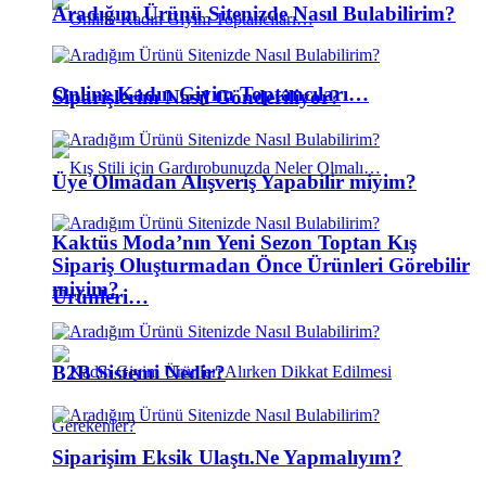
Aradığım Ürünü Sitenizde Nasıl Bulabilirim?
Online Kadın Giyim Toptancıları…
Siparişlerim Nasıl Gönderiliyor?
Üye Olmadan Alışveriş Yapabilir miyim?
Kaktüs Moda’nın Yeni Sezon Toptan Kış
Sipariş Oluşturmadan Önce Ürünleri Görebilir
miyim?
Ürünleri…
B2B Sistemi Nedir?
Siparişim Eksik Ulaştı.Ne Yapmalıyım?