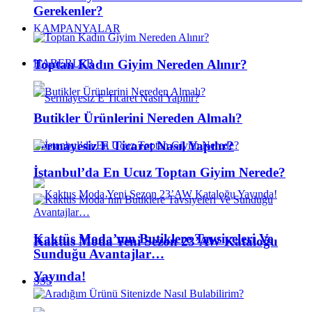
Gerekenler?
KAMPANYALAR
Toptan Kadın Giyim Nereden Alınır?
HABERLER
Butikler Ürünlerini Nereden Almalı?
Sermayesiz E Ticaret Nasıl Yapılır?
İstanbul’da En Ucuz Toptan Giyim Nerede?
Kaktüs Moda’nın Butiklere Tavsiyeleri Ve
Kaktus Moda Yeni Sezon 23’AW Kataloğu
Sunduğu Avantajlar…
Yayında!
SSS