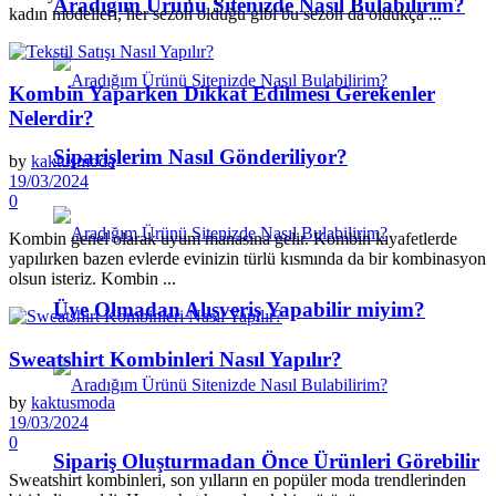
Aradığım Ürünü Sitenizde Nasıl Bulabilirim?
kadın modelleri, her sezon olduğu gibi bu sezon da oldukça ...
Kombin Yaparken Dikkat Edilmesi Gerekenler
Nelerdir?
Siparişlerim Nasıl Gönderiliyor?
by
kaktusmoda
19/03/2024
0
Kombin genel olarak uyum manasına gelir. Kombin kıyafetlerde
yapılırken bazen evlerde evinizin türlü kısmında da bir kombinasyon
olsun isteriz. Kombin ...
Üye Olmadan Alışveriş Yapabilir miyim?
Sweatshirt Kombinleri Nasıl Yapılır?
by
kaktusmoda
19/03/2024
0
Sipariş Oluşturmadan Önce Ürünleri Görebilir
Sweatshirt kombinleri, son yılların en popüler moda trendlerinden