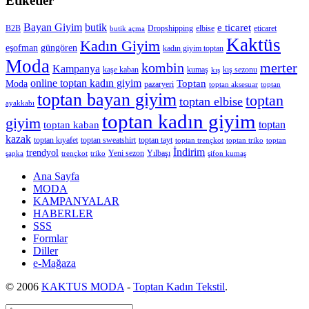
Etiketler
Bayan Giyim
butik
e ticaret
B2B
Dropshipping
elbise
eticaret
butik açma
Kaktüs
Kadın Giyim
eşofman
güngören
kadın giyim toptan
Moda
merter
kombin
Kampanya
kaşe kaban
kumaş
kış sezonu
kış
online toptan kadın giyim
Toptan
Moda
pazaryeri
toptan aksesuar
toptan
toptan bayan giyim
toptan
toptan elbise
ayakkabı
toptan kadın giyim
giyim
toptan
toptan kaban
kazak
toptan kıyafet
toptan sweatshirt
toptan tayt
toptan trençkot
toptan triko
toptan
İndirim
trendyol
Yeni sezon
Yılbaşı
şapka
trençkot
triko
şifon kumaş
Ana Sayfa
MODA
KAMPANYALAR
HABERLER
SSS
Formlar
Diller
e-Mağaza
© 2006
KAKTUS MODA
-
Toptan Kadın Tekstil
.