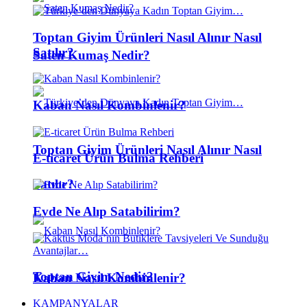
Toptan Giyim Ürünleri Nasıl Alınır Nasıl
Satılır?
Saten Kumaş Nedir?
Kaban Nasıl Kombinlenir?
Toptan Giyim Ürünleri Nasıl Alınır Nasıl
E-ticaret Ürün Bulma Rehberi
Satılır?
Evde Ne Alıp Satabilirim?
Toptan Giyim Nedir?
Kaban Nasıl Kombinlenir?
KAMPANYALAR