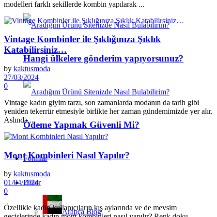
modelleri farklı şekillerde kombin yapılarak ...
Vintage Kombinler ile Şıklığınıza Şıklık
Katabilirsiniz…
Hangi ülkelere gönderim yapıyorsunuz?
by
kaktusmoda
27/03/2024
0
Vintage kadın giyim tarzı, son zamanlarda modanın da tarih gibi
yeniden tekerrür etmesiyle birlikte her zaman gündemimizde yer alır.
Aslında ...
Ödeme Yapmak Güvenli Mi?
Mont Kombinleri Nasıl Yapılır?
Formlar
by
kaktusmoda
Diller
01/04/2024
0
Özellikle kadın kullanıcıların kış aylarında ve de mevsim
Arapça Blog
geçişlerinde kadın mont kombinleri nasıl yapılır? Renk doku,