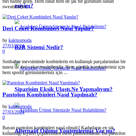
biri haline geldi. Hem rahat hem de şık bir görünüm sunan
miyim?
sweatshirtler, ...
Deri Ceket Kombinleri Nasıl Yapılır?
by
kaktusmoda
27/03/2024
B2B Sistemi Nedir?
0
Sonbahar mevsiminde konbinlerin en kullanışlı parçalarından bir
tanesi de deri ceket modelleridir. Hem günlük kombinleriniz için
hem sportif görünümleriniz için ...
Siparişim Eksik Ulaştı.Ne Yapmalıyım?
Pantolon Kombinleri Nasıl Yapılmalı?
by
kaktusmoda
27/03/2024
0
Bayan pantolon kombinleri nasıl olmalı? Kadınların en sık
Alternatif Ödeme Yöntemleriniz Var mı?
kullandığı kıyafet çeşitlerinden birisi pantolonlardır. Bu pantolon