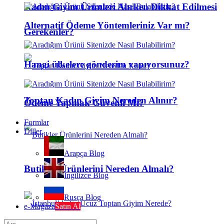
Kadın Giyim Ürünleri Alırken Dikkat Edilmesi
Alternatif Ödeme Yöntemleriniz Var mı?
Gerekenler?
Hangi ülkelere gönderim yapıyorsunuz?
Toptan Kadın Giyim Nereden Alınır?
Ödeme Yapmak Güvenli Mi?
Formlar
Diller
Arapça Blog
Butikler Ürünlerini Nereden Almalı?
İngilizce Blog
Rusça Blog
e-Mağaza
Satın Al