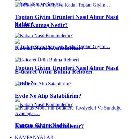
Toptan Giyim Ürünleri Nasıl Alınır Nasıl
Satılır?
Saten Kumaş Nedir?
Kaban Nasıl Kombinlenir?
Toptan Giyim Ürünleri Nasıl Alınır Nasıl
E-ticaret Ürün Bulma Rehberi
Satılır?
Evde Ne Alıp Satabilirim?
Toptan Giyim Nedir?
Kaban Nasıl Kombinlenir?
KAMPANYALAR