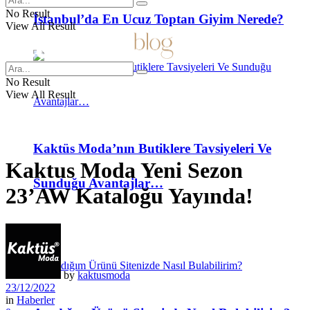
No Result
İstanbul’da En Ucuz Toptan Giyim Nerede?
View All Result
No Result
View All Result
Kaktüs Moda’nın Butiklere Tavsiyeleri Ve
Kaktus Moda Yeni Sezon
Sunduğu Avantajlar…
23’AW Kataloğu Yayında!
SSS
by
kaktusmoda
23/12/2022
in
Haberler