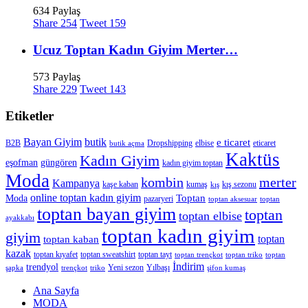
634 Paylaş
Share
254
Tweet
159
Ucuz Toptan Kadın Giyim Merter…
573 Paylaş
Share
229
Tweet
143
Etiketler
Bayan Giyim
butik
e ticaret
B2B
Dropshipping
elbise
eticaret
butik açma
Kaktüs
Kadın Giyim
eşofman
güngören
kadın giyim toptan
Moda
merter
kombin
Kampanya
kaşe kaban
kumaş
kış sezonu
kış
online toptan kadın giyim
Toptan
Moda
pazaryeri
toptan aksesuar
toptan
toptan bayan giyim
toptan
toptan elbise
ayakkabı
toptan kadın giyim
giyim
toptan
toptan kaban
kazak
toptan kıyafet
toptan sweatshirt
toptan tayt
toptan trençkot
toptan triko
toptan
İndirim
trendyol
Yeni sezon
Yılbaşı
şapka
trençkot
triko
şifon kumaş
Ana Sayfa
MODA