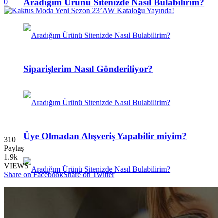
Aradığım Ürünü Sitenizde Nasıl Bulabilirim?
0
Siparişlerim Nasıl Gönderiliyor?
Üye Olmadan Alışveriş Yapabilir miyim?
310
Paylaş
1.9k
VIEWS
Share on Facebook
Share on Twitter
Sipariş Oluşturmadan Önce Ürünleri Görebilir