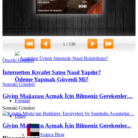
Hangi ülkelere gönderim yapıyorsunuz?
Önceki Gönderi
İnternetten Kıyafet Satışı Nasıl Yapılır?
Ödeme Yapmak Güvenli Mi?
Sonraki Gönderi
Giyim Mağazası Açmak İçin Bilmeniz Gerekenler…
Formlar
Sonraki Gönderi
Diller
Giyim Mağazası Açmak İçin Bilmeniz Gerekenler...
Arapça Blog