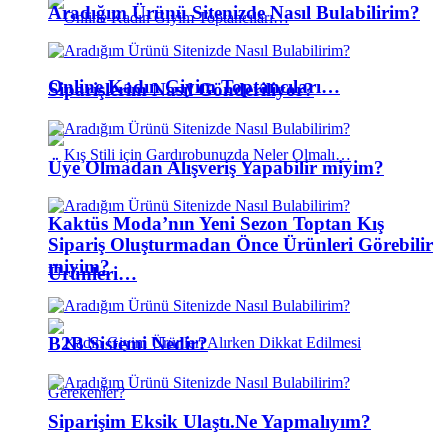
Aradığım Ürünü Sitenizde Nasıl Bulabilirim?
Online Kadın Giyim Toptancıları…
Siparişlerim Nasıl Gönderiliyor?
Üye Olmadan Alışveriş Yapabilir miyim?
Kaktüs Moda’nın Yeni Sezon Toptan Kış
Sipariş Oluşturmadan Önce Ürünleri Görebilir
miyim?
Ürünleri…
B2B Sistemi Nedir?
Siparişim Eksik Ulaştı.Ne Yapmalıyım?