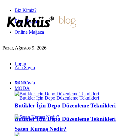
Biz Kimiz?
Bize Ulaşın
Online Mağaza
Pazar, Ağustos 9, 2026
Login
Ana Sayfa
MODA
Ana Sayfa
MODA
Butikler İçin Depo Düzenleme Teknikleri
Butikler İçin Depo Düzenleme Teknikleri
Saten Kumaş Nedir?