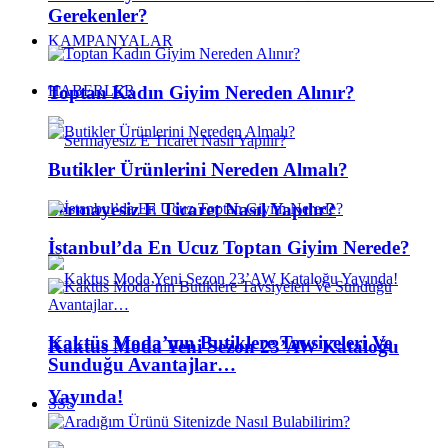
Gerekenler?
KAMPANYALAR
Toptan Kadın Giyim Nereden Alınır?
HABERLER
Butikler Ürünlerini Nereden Almalı?
Sermayesiz E Ticaret Nasıl Yapılır?
İstanbul’da En Ucuz Toptan Giyim Nerede?
Kaktüs Moda’nın Butiklere Tavsiyeleri Ve
Kaktus Moda Yeni Sezon 23’AW Kataloğu
Sunduğu Avantajlar…
Yayında!
SSS