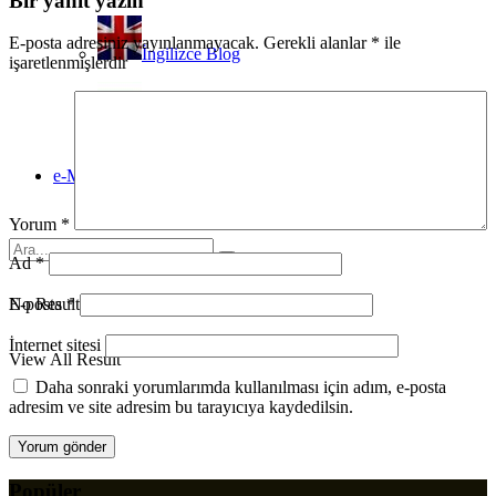
Bir yanıt yazın
E-posta adresiniz yayınlanmayacak.
Gerekli alanlar
*
ile
İngilizce Blog
işaretlenmişlerdir
Rusça Blog
e-Mağaza
Satın Al
Yorum
*
Ad
*
No Result
E-posta
*
İnternet sitesi
View All Result
Daha sonraki yorumlarımda kullanılması için adım, e-posta
adresim ve site adresim bu tarayıcıya kaydedilsin.
Popüler