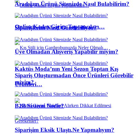
Aradığım Ürünü Sitenizde Nasıl Bulabilirim?
Online Kadın Giyim Toptancıları…
Siparişlerim Nasıl Gönderiliyor?
Üye Olmadan Alışveriş Yapabilir miyim?
Kaktüs Moda’nın Yeni Sezon Toptan Kış
Sipariş Oluşturmadan Önce Ürünleri Görebilir
miyim?
Ürünleri…
B2B Sistemi Nedir?
Siparişim Eksik Ulaştı.Ne Yapmalıyım?