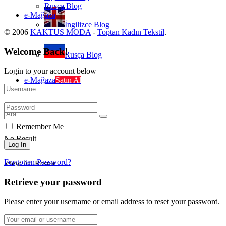
Rusça Blog
e-Mağaza
İngilizce Blog
© 2006
KAKTUS MODA
-
Toptan Kadın Tekstil
.
Welcome Back!
Rusça Blog
Login to your account below
e-Mağaza
Satın Al
Remember Me
No Result
Forgotten Password?
View All Result
Retrieve your password
Please enter your username or email address to reset your password.