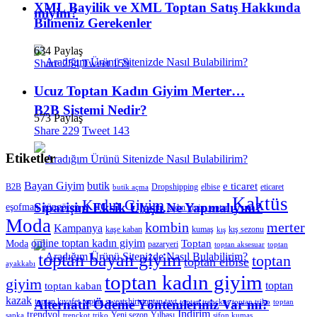
XML Bayilik ve XML Toptan Satış Hakkında
miyim?
Bilmeniz Gerekenler
634 Paylaş
Share
254
Tweet
159
Ucuz Toptan Kadın Giyim Merter…
B2B Sistemi Nedir?
573 Paylaş
Share
229
Tweet
143
Etiketler
Bayan Giyim
butik
e ticaret
B2B
Dropshipping
elbise
eticaret
butik açma
Kaktüs
Kadın Giyim
Siparişim Eksik Ulaştı.Ne Yapmalıyım?
eşofman
güngören
kadın giyim toptan
Moda
merter
kombin
Kampanya
kaşe kaban
kumaş
kış sezonu
kış
online toptan kadın giyim
Toptan
Moda
pazaryeri
toptan aksesuar
toptan
toptan bayan giyim
toptan
toptan elbise
ayakkabı
toptan kadın giyim
giyim
toptan
toptan kaban
kazak
toptan kıyafet
toptan sweatshirt
toptan tayt
Alternatif Ödeme Yöntemleriniz Var mı?
toptan trençkot
toptan triko
toptan
İndirim
trendyol
Yeni sezon
Yılbaşı
şapka
trençkot
triko
şifon kumaş