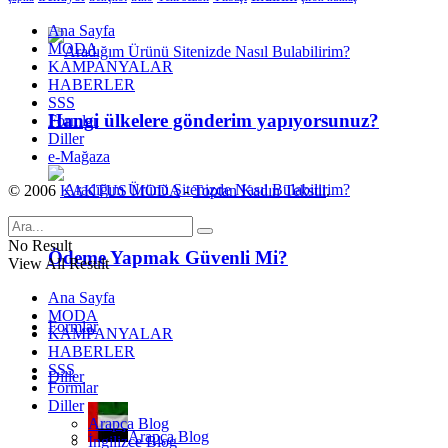
Ana Sayfa
MODA
KAMPANYALAR
HABERLER
SSS
Hangi ülkelere gönderim yapıyorsunuz?
Formlar
Diller
e-Mağaza
© 2006
KAKTUS MODA
-
Toptan Kadın Tekstil
.
No Result
Ödeme Yapmak Güvenli Mi?
View All Result
Ana Sayfa
MODA
Formlar
KAMPANYALAR
HABERLER
SSS
Diller
Formlar
Diller
Arapça Blog
Arapça Blog
İngilizce Blog