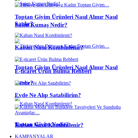
Toptan Giyim Ürünleri Nasıl Alınır Nasıl
Satılır?
Saten Kumaş Nedir?
Kaban Nasıl Kombinlenir?
Toptan Giyim Ürünleri Nasıl Alınır Nasıl
E-ticaret Ürün Bulma Rehberi
Satılır?
Evde Ne Alıp Satabilirim?
Toptan Giyim Nedir?
Kaban Nasıl Kombinlenir?
KAMPANYALAR