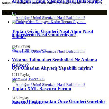
Aradığım Ürünü Sitenizde Nasıl Bulabilirim?
bulunur. Bunlar arasında son yıllarda dikkat çekenlerden biri de 3 ...
Popüler
Toptan Giyim Ürünleri Nasıl Alınır Nasıl
Siparişlerim Nasıl Gönderiliyor?
Satılır?
2819 Paylaş
Share
1128
Tweet
705
Yıkama Talimatları Sembolleri Ne Anlama
Geliyor?
Üye Olmadan Alışveriş Yapabilir miyim?
1211 Paylaş
Share
484
Tweet
303
Toptan XML Başvuru Formu
815 Paylaş
Sipariş Oluşturmadan Önce Ürünleri Görebilir
Share
326
Tweet
204