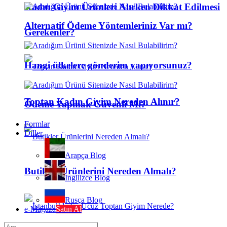
Kadın Giyim Ürünleri Alırken Dikkat Edilmesi
Alternatif Ödeme Yöntemleriniz Var mı?
Gerekenler?
Hangi ülkelere gönderim yapıyorsunuz?
Toptan Kadın Giyim Nereden Alınır?
Ödeme Yapmak Güvenli Mi?
Formlar
Diller
Arapça Blog
Butikler Ürünlerini Nereden Almalı?
İngilizce Blog
Rusça Blog
e-Mağaza
Satın Al