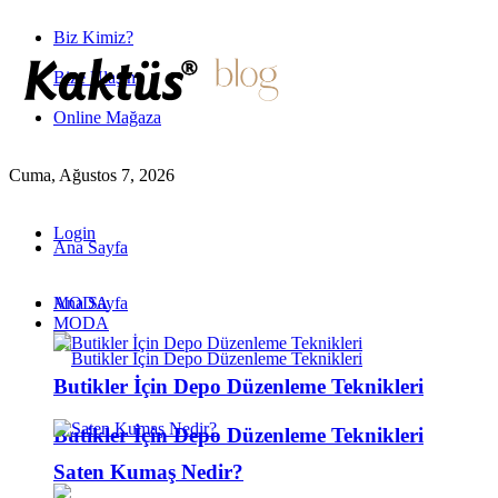
Biz Kimiz?
Bize Ulaşın
Online Mağaza
Cuma, Ağustos 7, 2026
Login
Ana Sayfa
MODA
Ana Sayfa
MODA
Butikler İçin Depo Düzenleme Teknikleri
Butikler İçin Depo Düzenleme Teknikleri
Saten Kumaş Nedir?