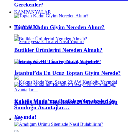
Gerekenler?
KAMPANYALAR
Toptan Kadın Giyim Nereden Alınır?
HABERLER
Butikler Ürünlerini Nereden Almalı?
Sermayesiz E Ticaret Nasıl Yapılır?
İstanbul’da En Ucuz Toptan Giyim Nerede?
Kaktüs Moda’nın Butiklere Tavsiyeleri Ve
Kaktus Moda Yeni Sezon 23’AW Kataloğu
Sunduğu Avantajlar…
Yayında!
SSS