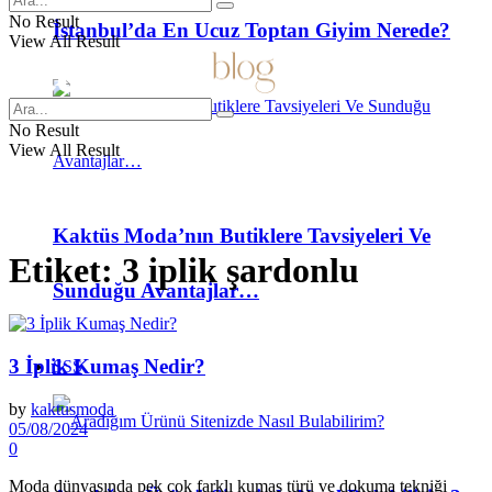
No Result
İstanbul’da En Ucuz Toptan Giyim Nerede?
View All Result
No Result
View All Result
Kaktüs Moda’nın Butiklere Tavsiyeleri Ve
Etiket:
3 iplik şardonlu
Sunduğu Avantajlar…
3 İplik Kumaş Nedir?
SSS
by
kaktusmoda
05/08/2024
0
Moda dünyasında pek çok farklı kumaş türü ve dokuma tekniği