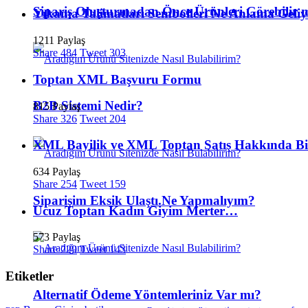
Sipariş Oluşturmadan Önce Ürünleri Görebilir 
Yıkama Talimatları Sembolleri Ne Anlama Geli
1211 Paylaş
Share
484
Tweet
303
Toptan XML Başvuru Formu
B2B Sistemi Nedir?
815 Paylaş
Share
326
Tweet
204
XML Bayilik ve XML Toptan Satış Hakkında Bi
634 Paylaş
Share
254
Tweet
159
Siparişim Eksik Ulaştı.Ne Yapmalıyım?
Ucuz Toptan Kadın Giyim Merter…
573 Paylaş
Share
229
Tweet
143
Etiketler
Alternatif Ödeme Yöntemleriniz Var mı?