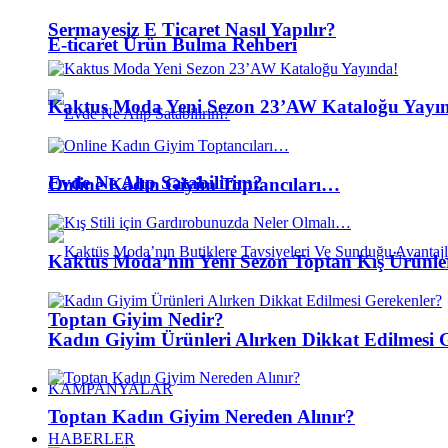
Sermayesiz E Ticaret Nasıl Yapılır?
E-ticaret Ürün Bulma Rehberi
Kaktus Moda Yeni Sezon 23’AW Kataloğu Yayı
Evde Ne Alıp Satabilirim?
Online Kadın Giyim Toptancıları…
Kaktüs Moda’nın Yeni Sezon Toptan Kış Ürünl
Toptan Giyim Nedir?
Kadın Giyim Ürünleri Alırken Dikkat Edilmesi 
KAMPANYALAR
Toptan Kadın Giyim Nereden Alınır?
HABERLER