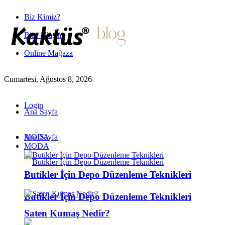
Biz Kimiz?
Bize Ulaşın
Online Mağaza
Cumartesi, Ağustos 8, 2026
Login
Ana Sayfa
MODA
Ana Sayfa
MODA
Butikler İçin Depo Düzenleme Teknikleri
Butikler İçin Depo Düzenleme Teknikleri
Saten Kumaş Nedir?