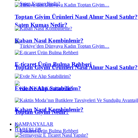
Toptan Giyim Ürünleri Nasıl Alınır Nasıl Satılır?
Saten Kumaş Nedir?
Kaban Nasıl Kombinlenir?
E-ticaret Ürün Bulma Rehberi
Toptan Giyim Ürünleri Nasıl Alınır Nasıl Satılır?
Evde Ne Alıp Satabilirim?
Kaban Nasıl Kombinlenir?
Toptan Giyim Nedir?
KAMPANYALAR
HABERLER