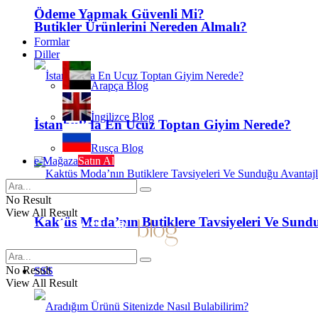
Ödeme Yapmak Güvenli Mi?
Butikler Ürünlerini Nereden Almalı?
Formlar
Diller
Arapça Blog
İngilizce Blog
İstanbul’da En Ucuz Toptan Giyim Nerede?
Rusça Blog
e-Mağaza
Satın Al
No Result
View All Result
Kaktüs Moda’nın Butiklere Tavsiyeleri Ve Sun
No Result
SSS
View All Result