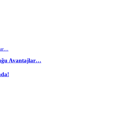
duğu Avantajlar…
nda!