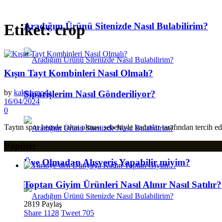
Aradığım Ürünü Sitenizde Nasıl Bulabilirim?
Etiket:
crop
Kışın Tayt Kombinleri Nasıl Olmalı?
by
kaktusmoda
Siparişlerim Nasıl Gönderiliyor?
16/04/2024
0
Taytın spor hemde rahat olması sebebiyle kadınlar tarafından tercih ed
Popüler
Üye Olmadan Alışveriş Yapabilir miyim?
Toptan Giyim Ürünleri Nasıl Alınır Nasıl Satılır?
2819 Paylaş
Share
1128
Tweet
705