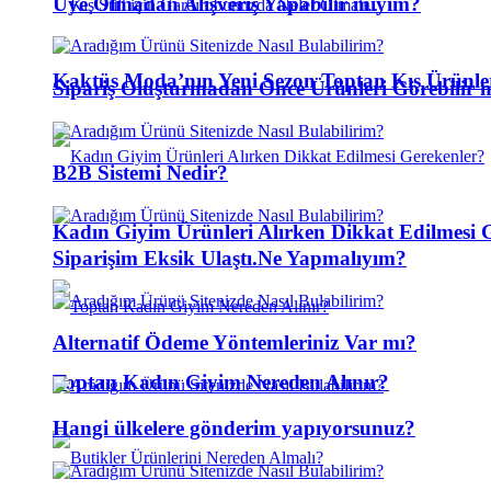
Üye Olmadan Alışveriş Yapabilir miyim?
Kaktüs Moda’nın Yeni Sezon Toptan Kış Ürünl
Sipariş Oluşturmadan Önce Ürünleri Görebilir 
B2B Sistemi Nedir?
Kadın Giyim Ürünleri Alırken Dikkat Edilmesi 
Siparişim Eksik Ulaştı.Ne Yapmalıyım?
Alternatif Ödeme Yöntemleriniz Var mı?
Toptan Kadın Giyim Nereden Alınır?
Hangi ülkelere gönderim yapıyorsunuz?