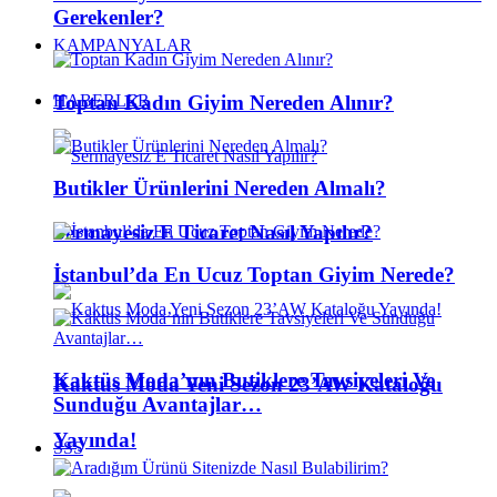
Gerekenler?
KAMPANYALAR
Toptan Kadın Giyim Nereden Alınır?
HABERLER
Butikler Ürünlerini Nereden Almalı?
Sermayesiz E Ticaret Nasıl Yapılır?
İstanbul’da En Ucuz Toptan Giyim Nerede?
Kaktüs Moda’nın Butiklere Tavsiyeleri Ve
Kaktus Moda Yeni Sezon 23’AW Kataloğu
Sunduğu Avantajlar…
Yayında!
SSS