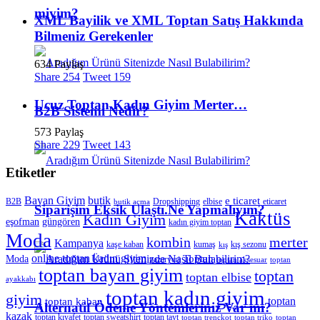
miyim?
XML Bayilik ve XML Toptan Satış Hakkında
Bilmeniz Gerekenler
634 Paylaş
Share
254
Tweet
159
Ucuz Toptan Kadın Giyim Merter…
B2B Sistemi Nedir?
573 Paylaş
Share
229
Tweet
143
Etiketler
Bayan Giyim
butik
e ticaret
B2B
Dropshipping
elbise
eticaret
butik açma
Siparişim Eksik Ulaştı.Ne Yapmalıyım?
Kaktüs
Kadın Giyim
eşofman
güngören
kadın giyim toptan
Moda
merter
kombin
Kampanya
kaşe kaban
kumaş
kış sezonu
kış
online toptan kadın giyim
Toptan
Moda
pazaryeri
toptan aksesuar
toptan
toptan bayan giyim
toptan
toptan elbise
ayakkabı
toptan kadın giyim
giyim
toptan
toptan kaban
Alternatif Ödeme Yöntemleriniz Var mı?
kazak
toptan kıyafet
toptan sweatshirt
toptan tayt
toptan trençkot
toptan triko
toptan