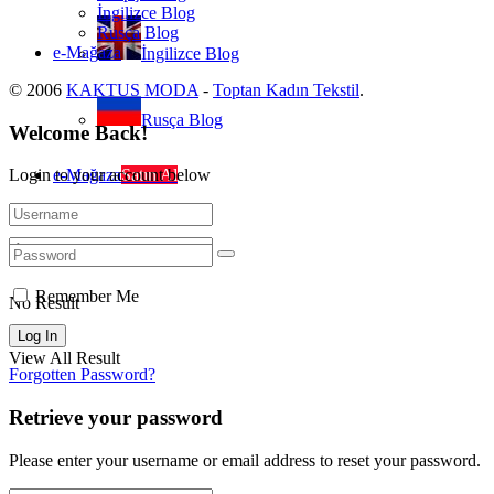
İngilizce Blog
Rusça Blog
e-Mağaza
İngilizce Blog
© 2006
KAKTUS MODA
-
Toptan Kadın Tekstil
.
Rusça Blog
Welcome Back!
e-Mağaza
Satın Al
Login to your account below
Remember Me
No Result
View All Result
Forgotten Password?
Retrieve your password
Please enter your username or email address to reset your password.