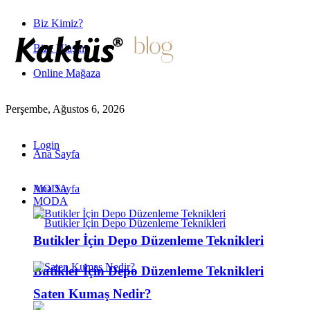
Biz Kimiz?
Bize Ulaşın
Online Mağaza
Perşembe, Ağustos 6, 2026
Login
Ana Sayfa
MODA
Ana Sayfa
MODA
Butikler İçin Depo Düzenleme Teknikleri
Butikler İçin Depo Düzenleme Teknikleri
Saten Kumaş Nedir?