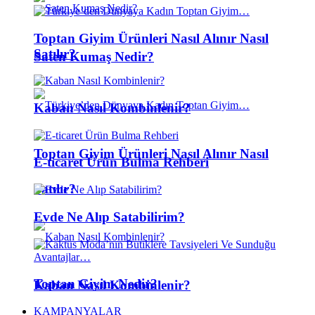
Toptan Giyim Ürünleri Nasıl Alınır Nasıl
Satılır?
Saten Kumaş Nedir?
Kaban Nasıl Kombinlenir?
Toptan Giyim Ürünleri Nasıl Alınır Nasıl
E-ticaret Ürün Bulma Rehberi
Satılır?
Evde Ne Alıp Satabilirim?
Toptan Giyim Nedir?
Kaban Nasıl Kombinlenir?
KAMPANYALAR