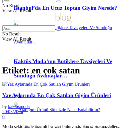
No Result
İstanbul’da En Ucuz Toptan Giyim Nerede?
View All Result
No Result
View All Result
Kaktüs Moda’nın Butiklere Tavsiyeleri Ve
Etiket:
en çok satan
Sunduğu Avantajlar…
Yaz Aylarında En Çok Satılan Giyim Ürünleri
SSS
by
kaktusmoda
20/03/2024
0
Moda sektöründe önemli bir yeri bulunan toptan elbise modelleri,