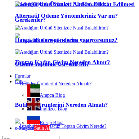
Kadın Giyim Ürünleri Alırken Dikkat Edilmesi
Alternatif Ödeme Yöntemleriniz Var mı?
Gerekenler?
Hangi ülkelere gönderim yapıyorsunuz?
Toptan Kadın Giyim Nereden Alınır?
Ödeme Yapmak Güvenli Mi?
Formlar
Diller
Arapça Blog
Butikler Ürünlerini Nereden Almalı?
İngilizce Blog
Rusça Blog
e-Mağaza
Satın Al