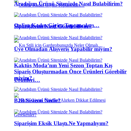
Aradığım Ürünü Sitenizde Nasıl Bulabilirim?
Online Kadın Giyim Toptancıları…
Siparişlerim Nasıl Gönderiliyor?
Üye Olmadan Alışveriş Yapabilir miyim?
Kaktüs Moda’nın Yeni Sezon Toptan Kış
Sipariş Oluşturmadan Önce Ürünleri Görebilir
miyim?
Ürünleri…
B2B Sistemi Nedir?
Siparişim Eksik Ulaştı.Ne Yapmalıyım?