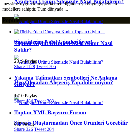
Aradığım Ürünü Sitenizde Nasıl Bulabilirim?
mevsime uygun kumaşlarla üretildiğinden yıl boyu giyilebilen
modellere sahiptir. Tüm dünyada ...
Popüler
Siparişlerim Nasıl Gönderiliyor?
Toptan Giyim Ürünleri Nasıl Alınır Nasıl
Satılır?
2819 Paylaş
Share
1128
Tweet
705
Yıkama Talimatları Sembolleri Ne Anlama
Üye Olmadan Alışveriş Yapabilir miyim?
Geliyor?
1210 Paylaş
Share
484
Tweet
303
Toptan XML Başvuru Formu
Sipariş Oluşturmadan Önce Ürünleri Görebilir
815 Paylaş
Share
326
Tweet
204