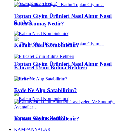
Toptan Giyim Ürünleri Nasıl Alınır Nasıl
Satılır?
Saten Kumaş Nedir?
Kaban Nasıl Kombinlenir?
Toptan Giyim Ürünleri Nasıl Alınır Nasıl
E-ticaret Ürün Bulma Rehberi
Satılır?
Evde Ne Alıp Satabilirim?
Toptan Giyim Nedir?
Kaban Nasıl Kombinlenir?
KAMPANYALAR