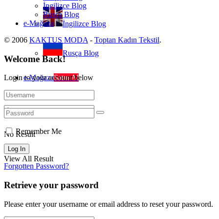
İngilizce Blog
Rusça Blog
e-Mağaza
İngilizce Blog
© 2006
KAKTUS MODA
-
Toptan Kadın Tekstil
.
Rusça Blog
Welcome Back!
e-Mağaza
Satın Al
Login to your account below
Remember Me
No Result
View All Result
Forgotten Password?
Retrieve your password
Please enter your username or email address to reset your password.