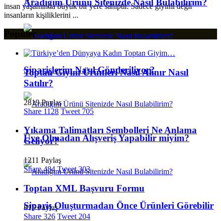
Aradığım Ürünü Sitenizde Nasıl Bulabilirim?
insan yaşamında büyük bir yere sahiptir. Sadece giyimi değil
insanların kişiliklerini ...
Popüler
Siparişlerim Nasıl Gönderiliyor?
Toptan Giyim Ürünleri Nasıl Alınır Nasıl
Satılır?
2819 Paylaş
Share
1128
Tweet
705
Yıkama Talimatları Sembolleri Ne Anlama
Üye Olmadan Alışveriş Yapabilir miyim?
Geliyor?
1211 Paylaş
Share
484
Tweet
303
Toptan XML Başvuru Formu
Sipariş Oluşturmadan Önce Ürünleri Görebilir
815 Paylaş
Share
326
Tweet
204