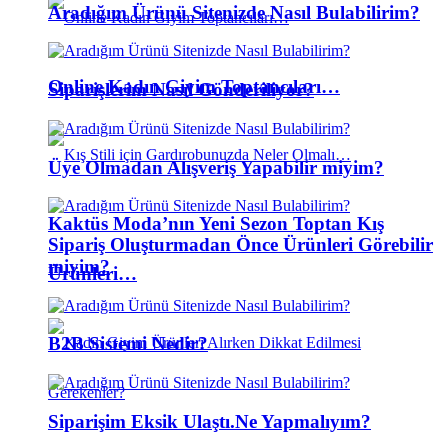
Aradığım Ürünü Sitenizde Nasıl Bulabilirim?
Online Kadın Giyim Toptancıları…
Siparişlerim Nasıl Gönderiliyor?
Üye Olmadan Alışveriş Yapabilir miyim?
Kaktüs Moda’nın Yeni Sezon Toptan Kış
Sipariş Oluşturmadan Önce Ürünleri Görebilir
miyim?
Ürünleri…
B2B Sistemi Nedir?
Siparişim Eksik Ulaştı.Ne Yapmalıyım?