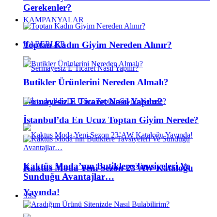
Gerekenler?
KAMPANYALAR
Toptan Kadın Giyim Nereden Alınır?
HABERLER
Butikler Ürünlerini Nereden Almalı?
Sermayesiz E Ticaret Nasıl Yapılır?
İstanbul’da En Ucuz Toptan Giyim Nerede?
Kaktüs Moda’nın Butiklere Tavsiyeleri Ve
Kaktus Moda Yeni Sezon 23’AW Kataloğu
Sunduğu Avantajlar…
Yayında!
SSS