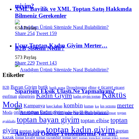
miyim?
XML Bayilik ve XML Toptan Satış Hakkında
Bilmeniz Gerekenler
634 Paylaş
Share
254
Tweet
159
Ucuz Toptan Kadın Giyim Merter…
B2B Sistemi Nedir?
573 Paylaş
Share
229
Tweet
143
Etiketler
Bayan Giyim
butik
e ticaret
B2B
Dropshipping
elbise
eticaret
butik açma
Siparişim Eksik Ulaştı.Ne Yapmalıyım?
Kaktüs
Kadın Giyim
eşofman
güngören
kadın giyim toptan
Moda
merter
kombin
Kampanya
kaşe kaban
kumaş
kış sezonu
kış
online toptan kadın giyim
Toptan
Moda
pazaryeri
toptan aksesuar
toptan
toptan bayan giyim
toptan
toptan elbise
ayakkabı
toptan kadın giyim
giyim
toptan
toptan kaban
Alternatif Ödeme Yöntemleriniz Var mı?
kazak
toptan kıyafet
toptan sweatshirt
toptan tayt
toptan trençkot
toptan triko
toptan