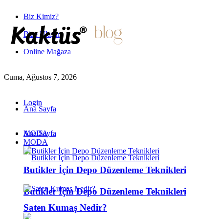
Biz Kimiz?
Bize Ulaşın
Online Mağaza
Cuma, Ağustos 7, 2026
Login
Ana Sayfa
MODA
Ana Sayfa
MODA
Butikler İçin Depo Düzenleme Teknikleri
Butikler İçin Depo Düzenleme Teknikleri
Saten Kumaş Nedir?