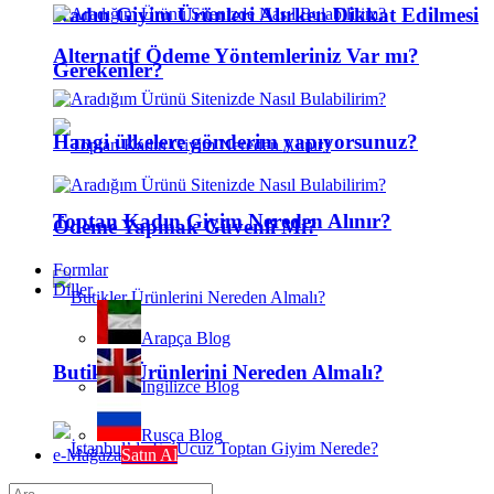
Kadın Giyim Ürünleri Alırken Dikkat Edilmesi
Alternatif Ödeme Yöntemleriniz Var mı?
Gerekenler?
Hangi ülkelere gönderim yapıyorsunuz?
Toptan Kadın Giyim Nereden Alınır?
Ödeme Yapmak Güvenli Mi?
Formlar
Diller
Arapça Blog
Butikler Ürünlerini Nereden Almalı?
İngilizce Blog
Rusça Blog
e-Mağaza
Satın Al