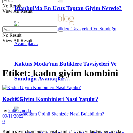
No Result
İstanbul’da En Ucuz Toptan Giyim Nerede?
View All Result
No Result
View All Result
Kaktüs Moda’nın Butiklere Tavsiyeleri Ve
Etiket:
kadın giyim kombini
Sunduğu Avantajlar…
Kadın Giyim Kombinleri Nasıl Yapılır?
SSS
by
kaktusmoda
09/11/2022
0
Kadın giyim kombinleri nasıl yapılır? Uzun yıllardan beri moda