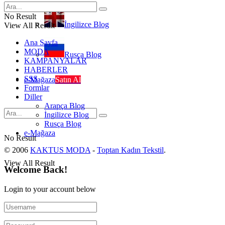
No Result
İngilizce Blog
View All Result
Ana Sayfa
MODA
Rusça Blog
KAMPANYALAR
HABERLER
SSS
e-Mağaza
Satın Al
Formlar
Diller
Arapça Blog
İngilizce Blog
Rusça Blog
e-Mağaza
No Result
© 2006
KAKTUS MODA
-
Toptan Kadın Tekstil
.
View All Result
Welcome Back!
Login to your account below