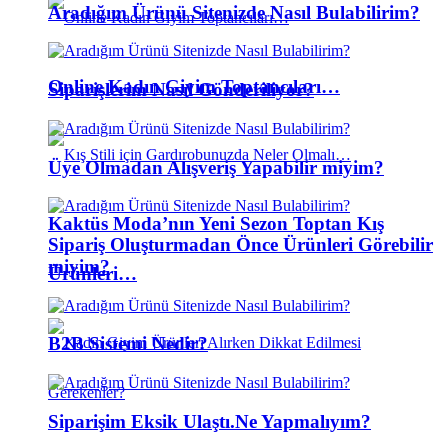
Aradığım Ürünü Sitenizde Nasıl Bulabilirim?
Online Kadın Giyim Toptancıları…
Siparişlerim Nasıl Gönderiliyor?
Üye Olmadan Alışveriş Yapabilir miyim?
Kaktüs Moda’nın Yeni Sezon Toptan Kış
Sipariş Oluşturmadan Önce Ürünleri Görebilir
miyim?
Ürünleri…
B2B Sistemi Nedir?
Siparişim Eksik Ulaştı.Ne Yapmalıyım?