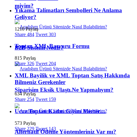
miyim?
Yıkama Talimatları Sembolleri Ne Anlama
Geliyor?
1210 Paylaş
Share
484
Tweet
303
Toptan XML Başvuru Formu
B2B Sistemi Nedir?
815 Paylaş
Share
326
Tweet
204
XML Bayilik ve XML Toptan Satış Hakkında
Bilmeniz Gerekenler
Siparişim Eksik Ulaştı.Ne Yapmalıyım?
634 Paylaş
Share
254
Tweet
159
Ucuz Toptan Kadın Giyim Merter…
573 Paylaş
Share
229
Tweet
143
Alternatif Ödeme Yöntemleriniz Var mı?