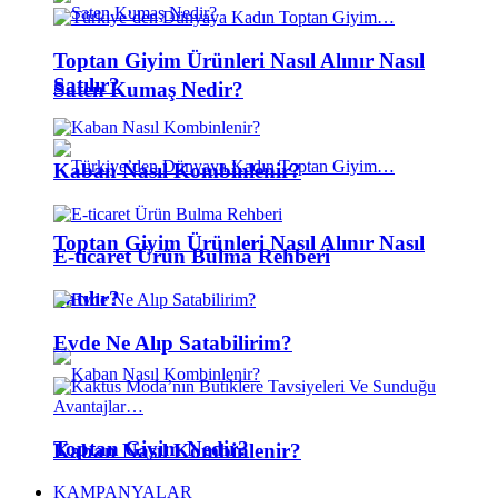
Toptan Giyim Ürünleri Nasıl Alınır Nasıl
Satılır?
Saten Kumaş Nedir?
Kaban Nasıl Kombinlenir?
Toptan Giyim Ürünleri Nasıl Alınır Nasıl
E-ticaret Ürün Bulma Rehberi
Satılır?
Evde Ne Alıp Satabilirim?
Toptan Giyim Nedir?
Kaban Nasıl Kombinlenir?
KAMPANYALAR