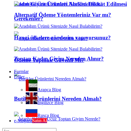
Kadın Giyim Ürünleri Alırken Dikkat Edilmesi
Alternatif Ödeme Yöntemleriniz Var mı?
Gerekenler?
Hangi ülkelere gönderim yapıyorsunuz?
Toptan Kadın Giyim Nereden Alınır?
Ödeme Yapmak Güvenli Mi?
Formlar
Diller
Arapça Blog
Butikler Ürünlerini Nereden Almalı?
İngilizce Blog
Rusça Blog
e-Mağaza
Satın Al