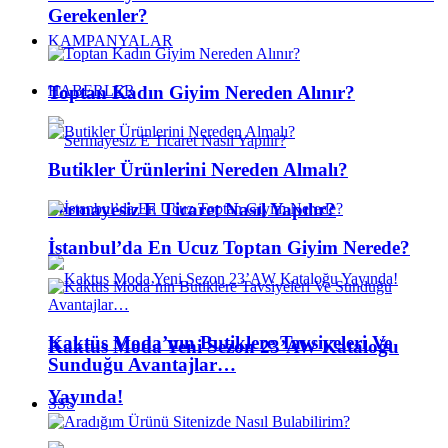
Gerekenler?
KAMPANYALAR
Toptan Kadın Giyim Nereden Alınır?
HABERLER
Butikler Ürünlerini Nereden Almalı?
Sermayesiz E Ticaret Nasıl Yapılır?
İstanbul’da En Ucuz Toptan Giyim Nerede?
Kaktüs Moda’nın Butiklere Tavsiyeleri Ve
Kaktus Moda Yeni Sezon 23’AW Kataloğu
Sunduğu Avantajlar…
Yayında!
SSS