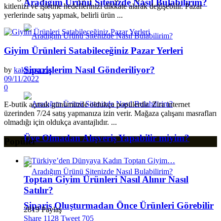
Aradığım Ürünü Sitenizde Nasıl Bulabilirim?
kitlenizi ve işletme hedeflerinizi dikkate alarak değişebilir. Pazar
yerlerinde satış yapmak, belirli ürün ...
Giyim Ürünleri Satabileceğiniz Pazar Yerleri
Siparişlerim Nasıl Gönderiliyor?
by
kaktusmoda
09/11/2022
0
E-butik açmak günümüzde oldukça popülerdir. Zira internet
üzerinden 7/24 satış yapmanıza izin verir. Mağaza çalışanı masrafları
olmadığı için oldukça avantajlıdır. ...
Üye Olmadan Alışveriş Yapabilir miyim?
Popüler
Toptan Giyim Ürünleri Nasıl Alınır Nasıl
Satılır?
Sipariş Oluşturmadan Önce Ürünleri Görebilir
2819 Paylaş
Share
1128
Tweet
705