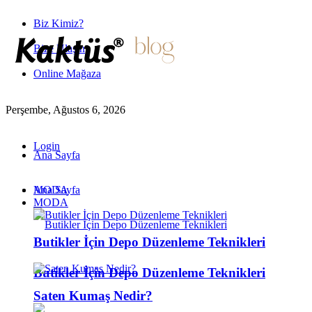
Biz Kimiz?
Bize Ulaşın
Online Mağaza
Perşembe, Ağustos 6, 2026
Login
Ana Sayfa
MODA
Ana Sayfa
MODA
Butikler İçin Depo Düzenleme Teknikleri
Butikler İçin Depo Düzenleme Teknikleri
Saten Kumaş Nedir?