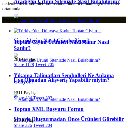
Aradığım Ürünü Sitenizde Nasıl Bulabilirim?
nedenle ofis kombinleri konusunda dikkatli olmanız gerekir. Ofis
ortamında ...
Popüler
Siparişlerim Nasıl Gönderiliyor?
Toptan Giyim Ürünleri Nasıl Alınır Nasıl
Satılır?
2819 Paylaş
Share
1128
Tweet
705
Yıkama Talimatları Sembolleri Ne Anlama
Üye Olmadan Alışveriş Yapabilir miyim?
Geliyor?
1211 Paylaş
Share
484
Tweet
303
Toptan XML Başvuru Formu
Sipariş Oluşturmadan Önce Ürünleri Görebilir
815 Paylaş
Share
326
Tweet
204