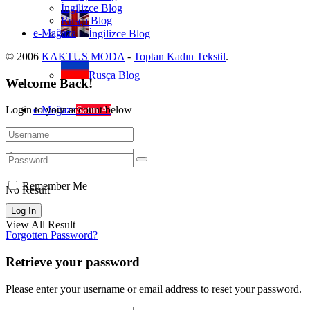
İngilizce Blog
Rusça Blog
e-Mağaza
İngilizce Blog
© 2006
KAKTUS MODA
-
Toptan Kadın Tekstil
.
Rusça Blog
Welcome Back!
e-Mağaza
Satın Al
Login to your account below
Remember Me
No Result
View All Result
Forgotten Password?
Retrieve your password
Please enter your username or email address to reset your password.