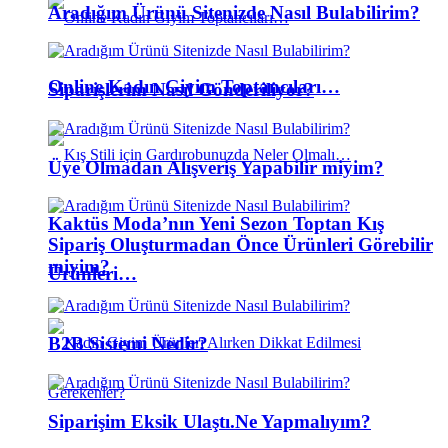
Aradığım Ürünü Sitenizde Nasıl Bulabilirim?
Online Kadın Giyim Toptancıları…
Siparişlerim Nasıl Gönderiliyor?
Üye Olmadan Alışveriş Yapabilir miyim?
Kaktüs Moda’nın Yeni Sezon Toptan Kış
Sipariş Oluşturmadan Önce Ürünleri Görebilir
miyim?
Ürünleri…
B2B Sistemi Nedir?
Siparişim Eksik Ulaştı.Ne Yapmalıyım?