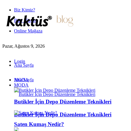
Biz Kimiz?
Bize Ulaşın
Online Mağaza
Pazar, Ağustos 9, 2026
Login
Ana Sayfa
MODA
Ana Sayfa
MODA
Butikler İçin Depo Düzenleme Teknikleri
Butikler İçin Depo Düzenleme Teknikleri
Saten Kumaş Nedir?