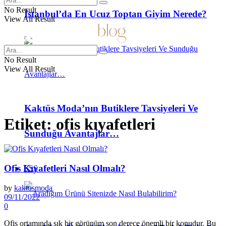
No Result
İstanbul’da En Ucuz Toptan Giyim Nerede?
View All Result
No Result
View All Result
Kaktüs Moda’nın Butiklere Tavsiyeleri Ve
Etiket:
ofis kıyafetleri
Sunduğu Avantajlar…
Ofis Kıyafetleri Nasıl Olmalı?
SSS
by
kaktusmoda
09/11/2022
0
Ofis ortamında şık bir görünüm son derece önemli bir konudur. Bu