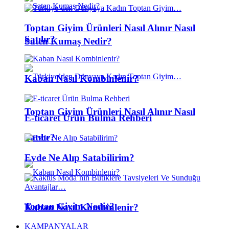
Toptan Giyim Ürünleri Nasıl Alınır Nasıl
Satılır?
Saten Kumaş Nedir?
Kaban Nasıl Kombinlenir?
Toptan Giyim Ürünleri Nasıl Alınır Nasıl
E-ticaret Ürün Bulma Rehberi
Satılır?
Evde Ne Alıp Satabilirim?
Toptan Giyim Nedir?
Kaban Nasıl Kombinlenir?
KAMPANYALAR