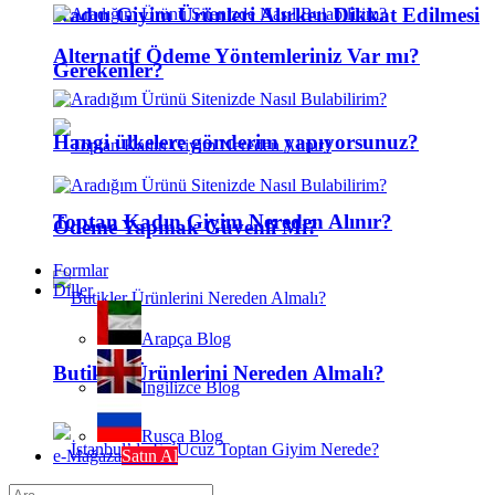
Kadın Giyim Ürünleri Alırken Dikkat Edilmesi
Alternatif Ödeme Yöntemleriniz Var mı?
Gerekenler?
Hangi ülkelere gönderim yapıyorsunuz?
Toptan Kadın Giyim Nereden Alınır?
Ödeme Yapmak Güvenli Mi?
Formlar
Diller
Arapça Blog
Butikler Ürünlerini Nereden Almalı?
İngilizce Blog
Rusça Blog
e-Mağaza
Satın Al