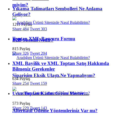
miyim?
Yıkama Talimatları Sembolleri Ne Anlama
Geliyor?
1211 Paylaş
Share
484
Tweet
303
Toptan XML Başvuru Formu
B2B Sistemi Nedir?
815 Paylaş
Share
326
Tweet
204
XML Bayilik ve XML Toptan Satış Hakkında
Bilmeniz Gerekenler
Siparişim Eksik Ulaştı.Ne Yapmalıyım?
634 Paylaş
Share
254
Tweet
159
Ucuz Toptan Kadın Giyim Merter…
573 Paylaş
Share
229
Tweet
143
Alternatif Ödeme Yöntemleriniz Var mı?