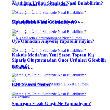
Aradığım Ürünü Sitenizde Nasıl Bulabilirim?
Online Kadın Giyim Toptancıları…
Siparişlerim Nasıl Gönderiliyor?
Üye Olmadan Alışveriş Yapabilir miyim?
Kaktüs Moda’nın Yeni Sezon Toptan Kış
Sipariş Oluşturmadan Önce Ürünleri Görebilir
miyim?
Ürünleri…
B2B Sistemi Nedir?
Siparişim Eksik Ulaştı.Ne Yapmalıyım?