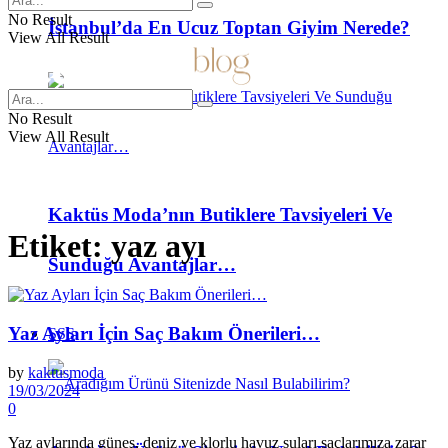
No Result
İstanbul’da En Ucuz Toptan Giyim Nerede?
View All Result
No Result
View All Result
Kaktüs Moda’nın Butiklere Tavsiyeleri Ve
Etiket:
yaz ayı
Sunduğu Avantajlar…
Yaz Ayları İçin Saç Bakım Önerileri…
SSS
by
kaktusmoda
19/03/2024
0
Yaz aylarında güneş, deniz ve klorlu havuz suları saçlarımıza zarar