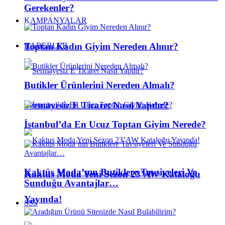
Gerekenler?
KAMPANYALAR
Toptan Kadın Giyim Nereden Alınır?
HABERLER
Butikler Ürünlerini Nereden Almalı?
Sermayesiz E Ticaret Nasıl Yapılır?
İstanbul’da En Ucuz Toptan Giyim Nerede?
Kaktüs Moda’nın Butiklere Tavsiyeleri Ve
Kaktus Moda Yeni Sezon 23’AW Kataloğu
Sunduğu Avantajlar…
Yayında!
SSS