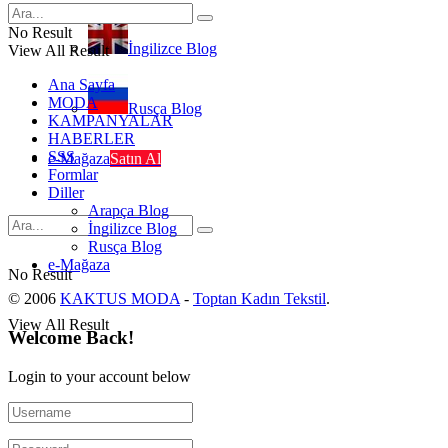
No Result
İngilizce Blog
View All Result
Ana Sayfa
MODA
Rusça Blog
KAMPANYALAR
HABERLER
SSS
e-Mağaza
Satın Al
Formlar
Diller
Arapça Blog
İngilizce Blog
Rusça Blog
e-Mağaza
No Result
© 2006
KAKTUS MODA
-
Toptan Kadın Tekstil
.
View All Result
Welcome Back!
Login to your account below