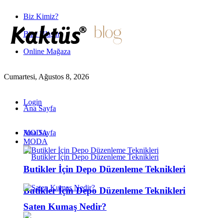
Biz Kimiz?
Bize Ulaşın
Online Mağaza
Cumartesi, Ağustos 8, 2026
Login
Ana Sayfa
MODA
Ana Sayfa
MODA
Butikler İçin Depo Düzenleme Teknikleri
Butikler İçin Depo Düzenleme Teknikleri
Saten Kumaş Nedir?