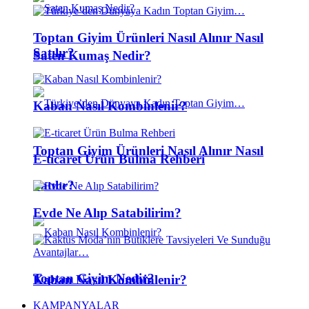
Toptan Giyim Ürünleri Nasıl Alınır Nasıl
Satılır?
Saten Kumaş Nedir?
Kaban Nasıl Kombinlenir?
Toptan Giyim Ürünleri Nasıl Alınır Nasıl
E-ticaret Ürün Bulma Rehberi
Satılır?
Evde Ne Alıp Satabilirim?
Toptan Giyim Nedir?
Kaban Nasıl Kombinlenir?
KAMPANYALAR