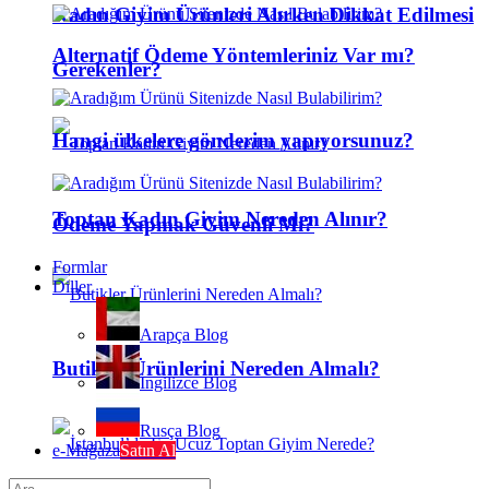
Kadın Giyim Ürünleri Alırken Dikkat Edilmesi
Alternatif Ödeme Yöntemleriniz Var mı?
Gerekenler?
Hangi ülkelere gönderim yapıyorsunuz?
Toptan Kadın Giyim Nereden Alınır?
Ödeme Yapmak Güvenli Mi?
Formlar
Diller
Arapça Blog
Butikler Ürünlerini Nereden Almalı?
İngilizce Blog
Rusça Blog
e-Mağaza
Satın Al