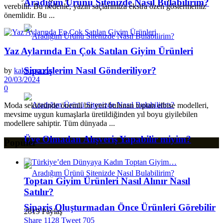
Aradığım Ürünü Sitenizde Nasıl Bulabilirim?
verebilir. Bu nedenle, yazın saçlarımıza ekstra özen göstermemiz
önemlidir. Bu ...
Yaz Aylarında En Çok Satılan Giyim Ürünleri
Siparişlerim Nasıl Gönderiliyor?
by
kaktusmoda
20/03/2024
0
Moda sektöründe önemli bir yeri bulunan toptan elbise modelleri,
mevsime uygun kumaşlarla üretildiğinden yıl boyu giyilebilen
modellere sahiptir. Tüm dünyada ...
Üye Olmadan Alışveriş Yapabilir miyim?
Popüler
Toptan Giyim Ürünleri Nasıl Alınır Nasıl
Satılır?
Sipariş Oluşturmadan Önce Ürünleri Görebilir
2819 Paylaş
Share
1128
Tweet
705