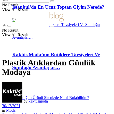
No Result
İstanbul’da En Ucuz Toptan Giyim Nerede?
View All Result
No Result
View All Result
Kaktüs Moda’nın Butiklere Tavsiyeleri Ve
Plastik Atıklardan Günlük
Sunduğu Avantajlar…
Modaya
SSS
by
kaktusmoda
30/12/2021
in
Moda