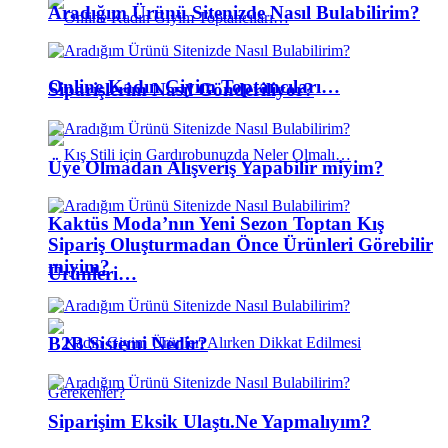
Aradığım Ürünü Sitenizde Nasıl Bulabilirim?
Online Kadın Giyim Toptancıları…
Siparişlerim Nasıl Gönderiliyor?
Üye Olmadan Alışveriş Yapabilir miyim?
Kaktüs Moda’nın Yeni Sezon Toptan Kış
Sipariş Oluşturmadan Önce Ürünleri Görebilir
miyim?
Ürünleri…
B2B Sistemi Nedir?
Siparişim Eksik Ulaştı.Ne Yapmalıyım?