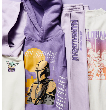
Hangi ülkelere gönderim yapıyorsunuz?
Ödeme Yapmak Güvenli Mi?
Formlar
Diller
Arapça Blog