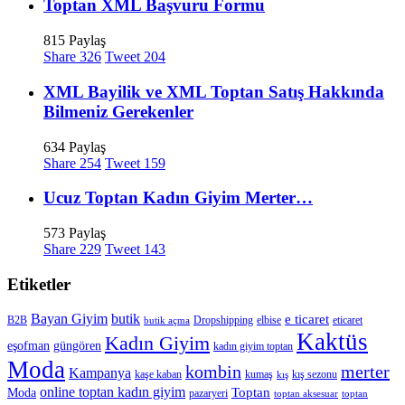
Toptan XML Başvuru Formu
815 Paylaş
Share
326
Tweet
204
XML Bayilik ve XML Toptan Satış Hakkında
Bilmeniz Gerekenler
634 Paylaş
Share
254
Tweet
159
Ucuz Toptan Kadın Giyim Merter…
573 Paylaş
Share
229
Tweet
143
Etiketler
Bayan Giyim
butik
e ticaret
B2B
Dropshipping
elbise
eticaret
butik açma
Kaktüs
Kadın Giyim
eşofman
güngören
kadın giyim toptan
Moda
merter
kombin
Kampanya
kaşe kaban
kumaş
kış sezonu
kış
online toptan kadın giyim
Toptan
Moda
pazaryeri
toptan aksesuar
toptan