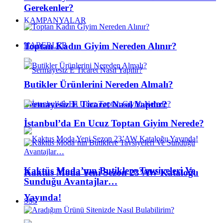
Gerekenler?
KAMPANYALAR
Toptan Kadın Giyim Nereden Alınır?
HABERLER
Butikler Ürünlerini Nereden Almalı?
Sermayesiz E Ticaret Nasıl Yapılır?
İstanbul’da En Ucuz Toptan Giyim Nerede?
Kaktüs Moda’nın Butiklere Tavsiyeleri Ve
Kaktus Moda Yeni Sezon 23’AW Kataloğu
Sunduğu Avantajlar…
Yayında!
SSS