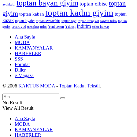
toptan bayan giyim
toptan
toptan elbise
ayakkabı
toptan kadın giyim
giyim
toptan
toptan kaban
kazak
toptan kıyafet
toptan sweatshirt
toptan tayt
toptan trençkot
toptan triko
toptan
İndirim
trendyol
Yeni sezon
Yılbaşı
şapka
trençkot
triko
şifon kumaş
Ana Sayfa
MODA
KAMPANYALAR
HABERLER
SSS
Formlar
Diller
e-Mağaza
© 2006
KAKTUS MODA
-
Toptan Kadın Tekstil
.
No Result
View All Result
Ana Sayfa
MODA
KAMPANYALAR
HABERLER