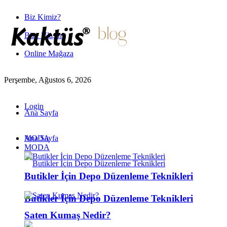
Biz Kimiz?
Bize Ulaşın
Online Mağaza
Perşembe, Ağustos 6, 2026
Login
Ana Sayfa
MODA
Ana Sayfa
MODA
Butikler İçin Depo Düzenleme Teknikleri
Butikler İçin Depo Düzenleme Teknikleri
Saten Kumaş Nedir?