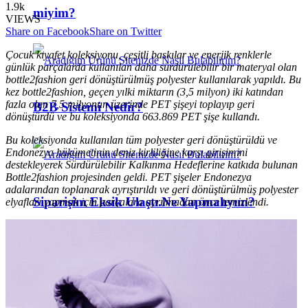
1.9k
miyim?
VIEWS
Share on Facebook
Share on Twitter
Çocuk kıyafet koleksiyonu, çeşitli baskılar ve enerjik renklerle
günlük parçalarda kullanılan daha sürdürülebilir bir materyal olan
bottle2fashion geri dönüştürülmüş polyester kullanılarak yapıldı. Bu
kez bottle2fashion, geçen yılki miktarın (3,5 milyon) iki katından
fazla olan 7,5 milyonun üzerinde PET şişeyi toplayıp geri
B2B Sistemi Nedir?
dönüştürdü ve bu koleksiyonda 663.869 PET şişe kullandı.
Bu koleksiyonda kullanılan tüm polyester geri dönüştürüldü ve
Endonezya hükümetinin deniz kirliliğine karşı girişimini
destekleyerek Sürdürülebilir Kalkınma Hedeflerine katkıda bulunan
Bottle2fashion projesinden geldi. PET şişeler Endonezya
adalarından toplanarak ayrıştırıldı ve geri dönüştürülmüş polyester
Siparişim Eksik Ulaştı.Ne Yapmalıyım?
elyafları yapmak için parçalara ayrılmadan önce temizlendi.
Alternatif Ödeme Yöntemleriniz Var mı?