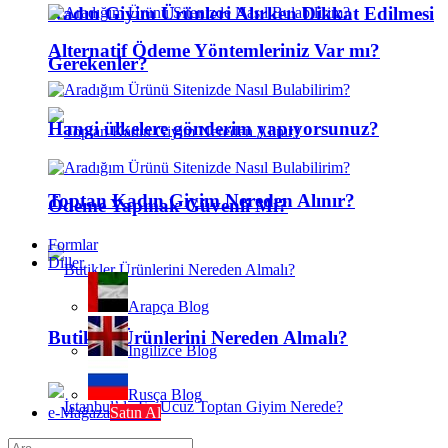
Kadın Giyim Ürünleri Alırken Dikkat Edilmesi
Alternatif Ödeme Yöntemleriniz Var mı?
Gerekenler?
Hangi ülkelere gönderim yapıyorsunuz?
Toptan Kadın Giyim Nereden Alınır?
Ödeme Yapmak Güvenli Mi?
Formlar
Diller
Arapça Blog
Butikler Ürünlerini Nereden Almalı?
İngilizce Blog
Rusça Blog
e-Mağaza
Satın Al