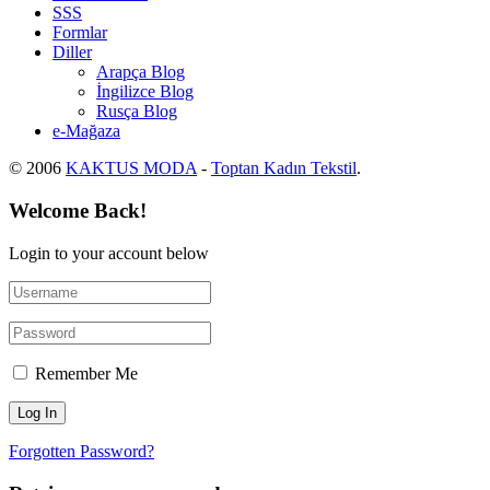
SSS
Formlar
Diller
Arapça Blog
İngilizce Blog
Rusça Blog
e-Mağaza
© 2006
KAKTUS MODA
-
Toptan Kadın Tekstil
.
Welcome Back!
Login to your account below
Remember Me
Forgotten Password?