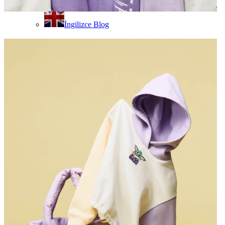
İngilizce Blog
Rusça Blog
e-Mağaza
Satın Al
No Result
View All Result