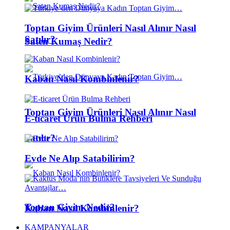
Toptan Giyim Ürünleri Nasıl Alınır Nasıl
Satılır?
Saten Kumaş Nedir?
Kaban Nasıl Kombinlenir?
Toptan Giyim Ürünleri Nasıl Alınır Nasıl
E-ticaret Ürün Bulma Rehberi
Satılır?
Evde Ne Alıp Satabilirim?
Toptan Giyim Nedir?
Kaban Nasıl Kombinlenir?
KAMPANYALAR