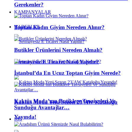
Gerekenler?
KAMPANYALAR
Toptan Kadın Giyim Nereden Alınır?
HABERLER
Butikler Ürünlerini Nereden Almalı?
Sermayesiz E Ticaret Nasıl Yapılır?
İstanbul’da En Ucuz Toptan Giyim Nerede?
Kaktüs Moda’nın Butiklere Tavsiyeleri Ve
Kaktus Moda Yeni Sezon 23’AW Kataloğu
Sunduğu Avantajlar…
Yayında!
SSS