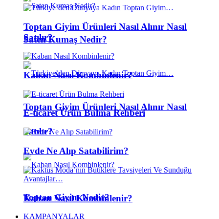
Toptan Giyim Ürünleri Nasıl Alınır Nasıl
Satılır?
Saten Kumaş Nedir?
Kaban Nasıl Kombinlenir?
Toptan Giyim Ürünleri Nasıl Alınır Nasıl
E-ticaret Ürün Bulma Rehberi
Satılır?
Evde Ne Alıp Satabilirim?
Toptan Giyim Nedir?
Kaban Nasıl Kombinlenir?
KAMPANYALAR