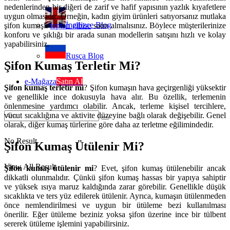
nedenlerinden bir diğeri de zarif ve hafif yapısının yazlık kıyafetlere
uygun olmasıdır. Örneğin, kadın giyim ürünleri satıyorsanız mutlaka
İngilizce Blog
şifon kumaşlı
toptan elbise
satın almalısınız. Böylece müşterilerinize
konforu ve şıklığı bir arada sunan modellerin satışını hızlı ve kolay
yapabilirsiniz.
Rusça Blog
Şifon Kumaş Terletir Mi?
e-Mağaza
Satın Al
Şifon kumaş terletir mi
? Şifon kumaşın hava geçirgenliği yüksektir
ve genellikle ince dokusuyla hava alır. Bu özellik, terlemenin
önlenmesine yardımcı olabilir. Ancak, terleme kişisel tercihlere,
vücut sıcaklığına ve aktivite düzeyine bağlı olarak değişebilir. Genel
olarak, diğer kumaş türlerine göre daha az terletme eğilimindedir.
No Result
Şifon Kumaş Ütülenir Mi?
View All Result
Şifon kumaş ütülenir mi
? Evet, şifon kumaş ütülenebilir ancak
dikkatli olunmalıdır. Çünkü şifon kumaş hassas bir yapıya sahiptir
ve yüksek ısıya maruz kaldığında zarar görebilir. Genellikle düşük
sıcaklıkta ve ters yüz edilerek ütülenir. Ayrıca, kumaşın ütülenmeden
önce nemlendirilmesi ve uygun bir ütüleme bezi kullanılması
önerilir. Eğer ütüleme beziniz yoksa şifon üzerine ince bir tülbent
sererek ütüleme işlemini yapabilirsiniz.