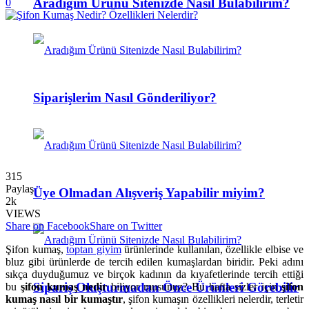
Aradığım Ürünü Sitenizde Nasıl Bulabilirim?
0
Siparişlerim Nasıl Gönderiliyor?
315
Paylaş
Üye Olmadan Alışveriş Yapabilir miyim?
2k
VIEWS
Share on Facebook
Share on Twitter
Şifon kumaş,
toptan giyim
ürünlerinde kullanılan, özellikle elbise ve
bluz gibi ürünlerde de tercih edilen kumaşlardan biridir. Peki adını
sıkça duyduğumuz ve birçok kadının da kıyafetlerinde tercih ettiği
Sipariş Oluşturmadan Önce Ürünleri Görebilir
bu
şifon kumaş nedir
biliyor musunuz? Bu hafta sizler için
şifon
kumaş nasıl bir kumaştır
, şifon kumaşın özellikleri nelerdir, terletir