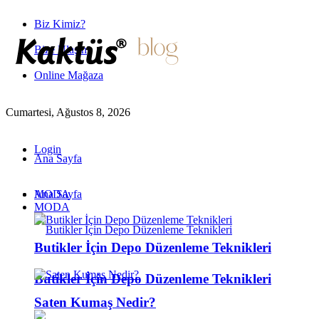
Biz Kimiz?
Bize Ulaşın
Online Mağaza
Cumartesi, Ağustos 8, 2026
Login
Ana Sayfa
MODA
Ana Sayfa
MODA
Butikler İçin Depo Düzenleme Teknikleri
Butikler İçin Depo Düzenleme Teknikleri
Saten Kumaş Nedir?