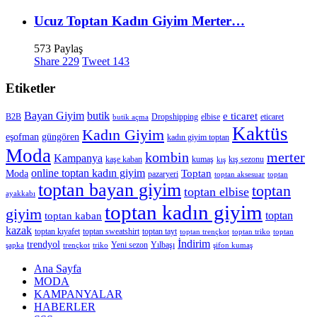
Ucuz Toptan Kadın Giyim Merter…
573 Paylaş
Share
229
Tweet
143
Etiketler
Bayan Giyim
butik
e ticaret
B2B
Dropshipping
elbise
eticaret
butik açma
Kaktüs
Kadın Giyim
eşofman
güngören
kadın giyim toptan
Moda
merter
kombin
Kampanya
kaşe kaban
kumaş
kış sezonu
kış
online toptan kadın giyim
Toptan
Moda
pazaryeri
toptan aksesuar
toptan
toptan bayan giyim
toptan
toptan elbise
ayakkabı
toptan kadın giyim
giyim
toptan
toptan kaban
kazak
toptan kıyafet
toptan sweatshirt
toptan tayt
toptan trençkot
toptan triko
toptan
İndirim
trendyol
Yeni sezon
Yılbaşı
şapka
trençkot
triko
şifon kumaş
Ana Sayfa
MODA
KAMPANYALAR
HABERLER