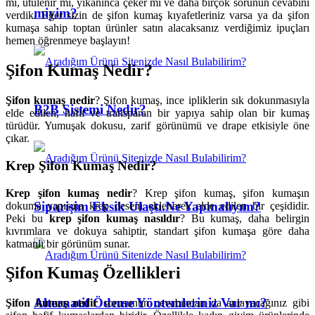
mi, ütülenir mi, yıkanınca çeker mi ve daha birçok sorunun cevabını
miyim?
verdik. Eğer sizin de şifon kumaş kıyafetleriniz varsa ya da şifon
kumaşa sahip toptan ürünler satın alacaksanız verdiğimiz ipuçları
hemen öğrenmeye başlayın!
Şifon Kumaş Nedir?
Şifon kumaş nedir
? Şifon kumaş, ince ipliklerin sık dokunmasıyla
B2B Sistemi Nedir?
elde edilen, hafif ve transparan bir yapıya sahip olan bir kumaş
türüdür. Yumuşak dokusu, zarif görünümü ve drape etkisiyle öne
çıkar.
Krep Şifon Kumaş Nedir?
Krep şifon kumaş nedir
? Krep şifon kumaş, şifon kumaşın
Siparişim Eksik Ulaştı.Ne Yapmalıyım?
dokuma yapısına krep deseni eklenerek elde edilen bir çeşididir.
Peki bu
krep şifon kumaş nasıldır
? Bu kumaş, daha belirgin
kıvrımlara ve dokuya sahiptir, standart şifon kumaşa göre daha
katmanlı bir görünüm sunar.
Şifon Kumaş Özellikleri
Alternatif Ödeme Yöntemleriniz Var mı?
Şifon kumaş nedir
sorusunun cevabından da anlayacağınız gibi