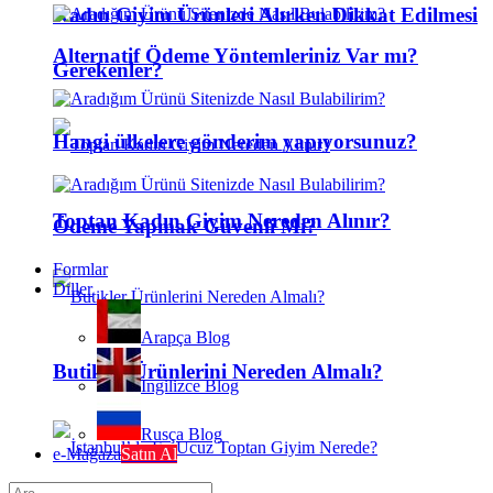
Kadın Giyim Ürünleri Alırken Dikkat Edilmesi
Alternatif Ödeme Yöntemleriniz Var mı?
Gerekenler?
Hangi ülkelere gönderim yapıyorsunuz?
Toptan Kadın Giyim Nereden Alınır?
Ödeme Yapmak Güvenli Mi?
Formlar
Diller
Arapça Blog
Butikler Ürünlerini Nereden Almalı?
İngilizce Blog
Rusça Blog
e-Mağaza
Satın Al