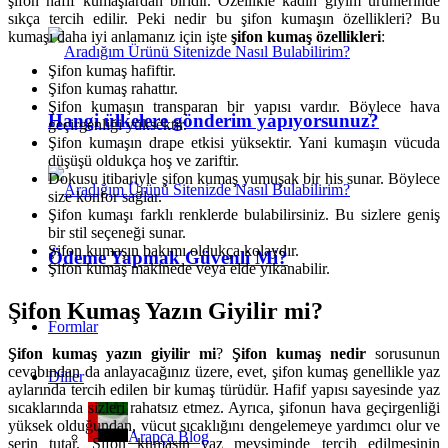
şifon hafif kumaşlardan biridir. Özellikle kadın giyim ürünlerinde
sıkça tercih edilir. Peki nedir bu şifon kumaşın özellikleri? Bu
kumaşı daha iyi anlamanız için işte
şifon kumaş özellikleri
:
Şifon kumaş hafiftir.
Şifon kumaş rahattır.
Şifon kumaşın transparan bir yapısı vardır. Böylece hava
Hangi ülkelere gönderim yapıyorsunuz?
geçirgenliği yüksektir.
Şifon kumaşın drape etkisi yüksektir. Yani kumaşın vücuda
düşüşü oldukça hoş ve zariftir.
Dokusu itibariyle şifon kumaş yumuşak bir his sunar. Böylece
size konfor sağlar.
Şifon kumaşı farklı renklerde bulabilirsiniz. Bu sizlere geniş
bir stil seçeneği sunar.
Şifon kumaşın bakımı oldukça kolaydır.
Ödeme Yapmak Güvenli Mi?
Şifon kumaş makinede veya elde yıkanabilir.
Şifon Kumaş Yazın Giyilir mi?
Formlar
Şifon kumaş yazın giyilir mi
?
Şifon kumaş nedir
sorusunun
cevabından da anlayacağınız üzere, evet, şifon kumaş genellikle yaz
Diller
aylarında tercih edilen bir kumaş türüdür. Hafif yapısı sayesinde yaz
sıcaklarında sizleri rahatsız etmez. Ayrıca, şifonun hava geçirgenliği
yüksek olduğundan, vücut sıcaklığını dengelemeye yardımcı olur ve
Arapça Blog
serin tutar. Şifon kumaşın yaz mevsiminde tercih edilmesinin