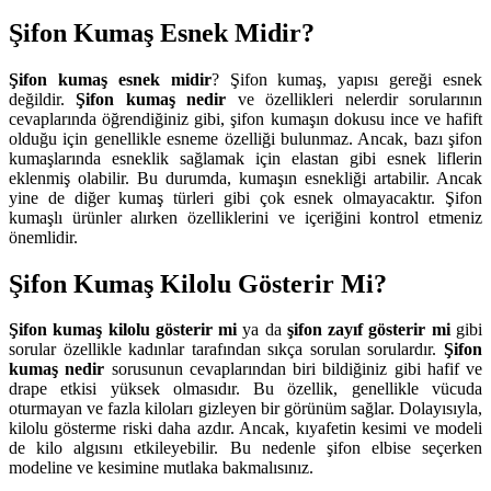
Şifon Kumaş Esnek Midir?
Şifon kumaş esnek midir
? Şifon kumaş, yapısı gereği esnek
değildir.
Şifon kumaş nedir
ve özellikleri nelerdir sorularının
cevaplarında öğrendiğiniz gibi, şifon kumaşın dokusu ince ve hafift
olduğu için genellikle esneme özelliği bulunmaz. Ancak, bazı şifon
kumaşlarında esneklik sağlamak için elastan gibi esnek liflerin
eklenmiş olabilir. Bu durumda, kumaşın esnekliği artabilir. Ancak
yine de diğer kumaş türleri gibi çok esnek olmayacaktır. Şifon
kumaşlı ürünler alırken özelliklerini ve içeriğini kontrol etmeniz
önemlidir.
Şifon Kumaş Kilolu Gösterir Mi?
Şifon kumaş kilolu gösterir mi
ya da
şifon zayıf gösterir mi
gibi
sorular özellikle kadınlar tarafından sıkça sorulan sorulardır.
Şifon
kumaş nedir
sorusunun cevaplarından biri bildiğiniz gibi hafif ve
drape etkisi yüksek olmasıdır. Bu özellik, genellikle vücuda
oturmayan ve fazla kiloları gizleyen bir görünüm sağlar. Dolayısıyla,
kilolu gösterme riski daha azdır. Ancak, kıyafetin kesimi ve modeli
de kilo algısını etkileyebilir. Bu nedenle şifon elbise seçerken
modeline ve kesimine mutlaka bakmalısınız.