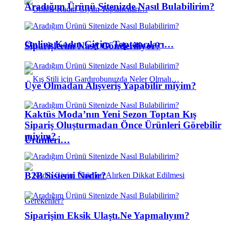
Aradığım Ürünü Sitenizde Nasıl Bulabilirim?
Online Kadın Giyim Toptancıları…
Siparişlerim Nasıl Gönderiliyor?
Üye Olmadan Alışveriş Yapabilir miyim?
Kaktüs Moda’nın Yeni Sezon Toptan Kış
Sipariş Oluşturmadan Önce Ürünleri Görebilir
miyim?
Ürünleri…
B2B Sistemi Nedir?
Siparişim Eksik Ulaştı.Ne Yapmalıyım?