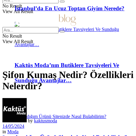
No Result
İstanbul’da En Ucuz Toptan Giyim Nerede?
View All Result
No Result
View All Result
Kaktüs Moda’nın Butiklere Tavsiyeleri Ve
Şifon Kumaş Nedir? Özellikleri
Sunduğu Avantajlar…
Nelerdir?
SSS
by
kaktusmoda
14/05/2024
in
Moda