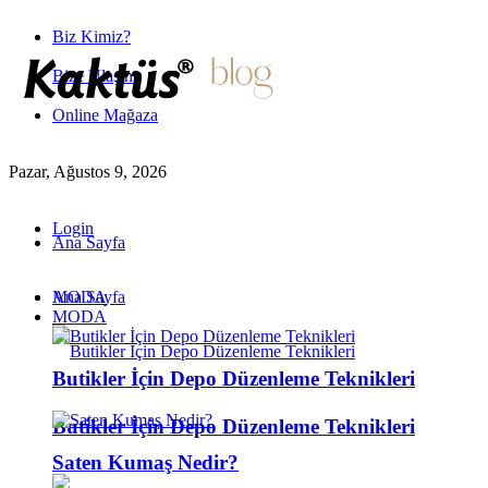
Biz Kimiz?
Bize Ulaşın
Online Mağaza
Pazar, Ağustos 9, 2026
Login
Ana Sayfa
MODA
Ana Sayfa
MODA
Butikler İçin Depo Düzenleme Teknikleri
Butikler İçin Depo Düzenleme Teknikleri
Saten Kumaş Nedir?