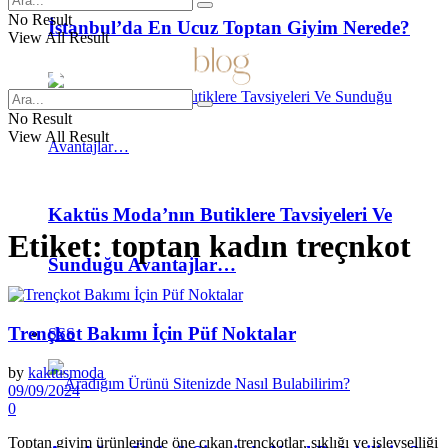
No Result
İstanbul’da En Ucuz Toptan Giyim Nerede?
View All Result
No Result
View All Result
Kaktüs Moda’nın Butiklere Tavsiyeleri Ve
Etiket:
toptan kadın treçnkot
Sunduğu Avantajlar…
Trençkot Bakımı İçin Püf Noktalar
SSS
by
kaktusmoda
09/09/2024
0
Toptan giyim ürünlerinde öne çıkan trençkotlar, şıklığı ve işlevselliği