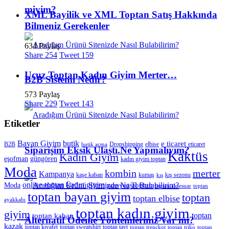
miyim?
XML Bayilik ve XML Toptan Satış Hakkında
Bilmeniz Gerekenler
634 Paylaş
Share
254
Tweet
159
Ucuz Toptan Kadın Giyim Merter…
B2B Sistemi Nedir?
573 Paylaş
Share
229
Tweet
143
Etiketler
Bayan Giyim
butik
e ticaret
B2B
Dropshipping
elbise
eticaret
butik açma
Siparişim Eksik Ulaştı.Ne Yapmalıyım?
Kaktüs
Kadın Giyim
eşofman
güngören
kadın giyim toptan
Moda
merter
kombin
Kampanya
kaşe kaban
kumaş
kış sezonu
kış
online toptan kadın giyim
Toptan
Moda
pazaryeri
toptan aksesuar
toptan
toptan bayan giyim
toptan
toptan elbise
ayakkabı
toptan kadın giyim
giyim
toptan
toptan kaban
Alternatif Ödeme Yöntemleriniz Var mı?
kazak
toptan kıyafet
toptan sweatshirt
toptan tayt
toptan trençkot
toptan triko
toptan