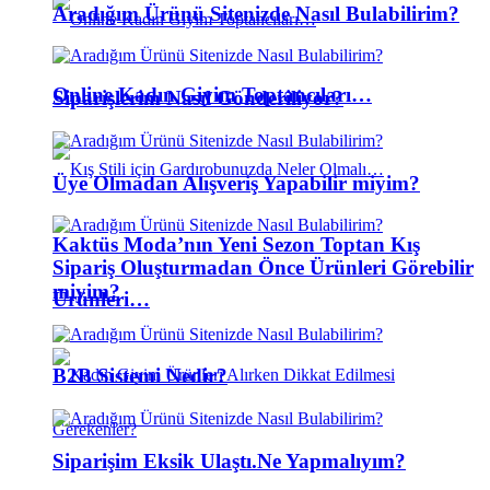
Aradığım Ürünü Sitenizde Nasıl Bulabilirim?
Online Kadın Giyim Toptancıları…
Siparişlerim Nasıl Gönderiliyor?
Üye Olmadan Alışveriş Yapabilir miyim?
Kaktüs Moda’nın Yeni Sezon Toptan Kış
Sipariş Oluşturmadan Önce Ürünleri Görebilir
miyim?
Ürünleri…
B2B Sistemi Nedir?
Siparişim Eksik Ulaştı.Ne Yapmalıyım?