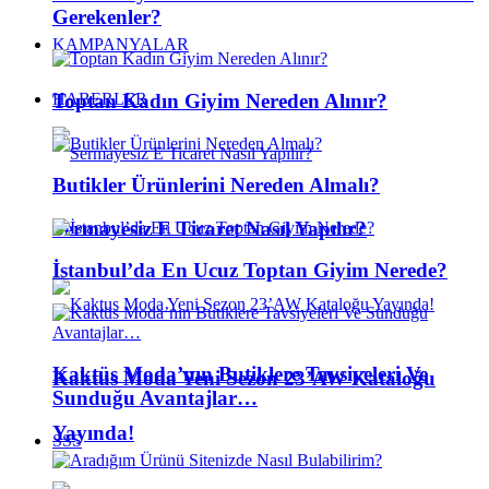
Gerekenler?
KAMPANYALAR
Toptan Kadın Giyim Nereden Alınır?
HABERLER
Butikler Ürünlerini Nereden Almalı?
Sermayesiz E Ticaret Nasıl Yapılır?
İstanbul’da En Ucuz Toptan Giyim Nerede?
Kaktüs Moda’nın Butiklere Tavsiyeleri Ve
Kaktus Moda Yeni Sezon 23’AW Kataloğu
Sunduğu Avantajlar…
Yayında!
SSS