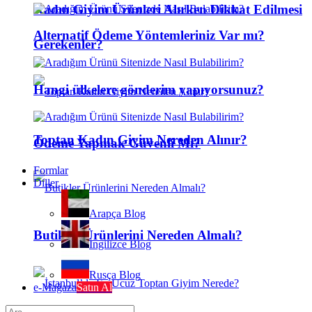
Kadın Giyim Ürünleri Alırken Dikkat Edilmesi
Alternatif Ödeme Yöntemleriniz Var mı?
Gerekenler?
Hangi ülkelere gönderim yapıyorsunuz?
Toptan Kadın Giyim Nereden Alınır?
Ödeme Yapmak Güvenli Mi?
Formlar
Diller
Arapça Blog
Butikler Ürünlerini Nereden Almalı?
İngilizce Blog
Rusça Blog
e-Mağaza
Satın Al