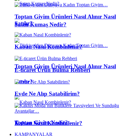
Toptan Giyim Ürünleri Nasıl Alınır Nasıl
Satılır?
Saten Kumaş Nedir?
Kaban Nasıl Kombinlenir?
Toptan Giyim Ürünleri Nasıl Alınır Nasıl
E-ticaret Ürün Bulma Rehberi
Satılır?
Evde Ne Alıp Satabilirim?
Toptan Giyim Nedir?
Kaban Nasıl Kombinlenir?
KAMPANYALAR