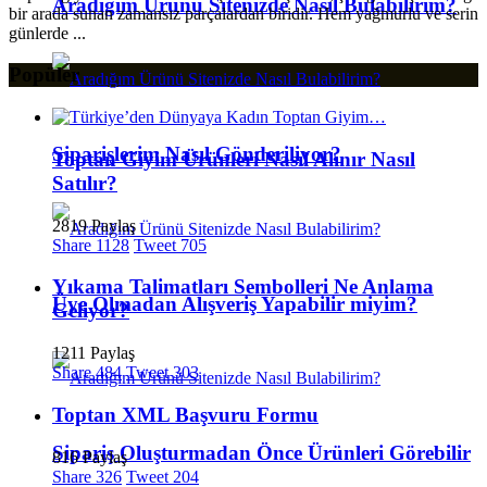
Aradığım Ürünü Sitenizde Nasıl Bulabilirim?
bir arada sunan zamansız parçalardan biridir. Hem yağmurlu ve serin
günlerde ...
Popüler
Siparişlerim Nasıl Gönderiliyor?
Toptan Giyim Ürünleri Nasıl Alınır Nasıl
Satılır?
2819 Paylaş
Share
1128
Tweet
705
Yıkama Talimatları Sembolleri Ne Anlama
Üye Olmadan Alışveriş Yapabilir miyim?
Geliyor?
1211 Paylaş
Share
484
Tweet
303
Toptan XML Başvuru Formu
Sipariş Oluşturmadan Önce Ürünleri Görebilir
816 Paylaş
Share
326
Tweet
204