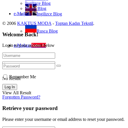
İngilizce Blog
Rusça Blog
e-Mağaza
İngilizce Blog
© 2006
KAKTUS MODA
-
Toptan Kadın Tekstil
.
Rusça Blog
Welcome Back!
e-Mağaza
Satın Al
Login to your account below
Remember Me
No Result
View All Result
Forgotten Password?
Retrieve your password
Please enter your username or email address to reset your password.