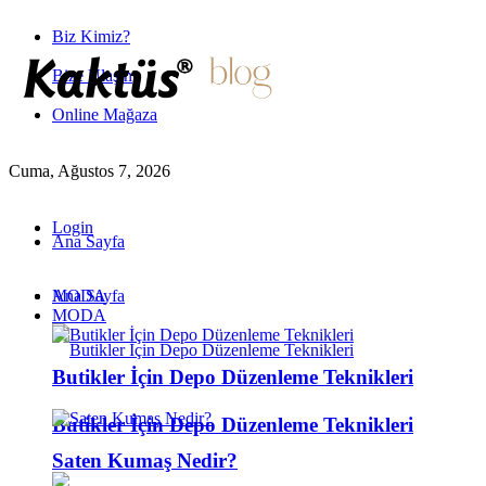
Biz Kimiz?
Bize Ulaşın
Online Mağaza
Cuma, Ağustos 7, 2026
Login
Ana Sayfa
MODA
Ana Sayfa
MODA
Butikler İçin Depo Düzenleme Teknikleri
Butikler İçin Depo Düzenleme Teknikleri
Saten Kumaş Nedir?