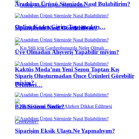
Aradığım Ürünü Sitenizde Nasıl Bulabilirim?
Online Kadın Giyim Toptancıları…
Siparişlerim Nasıl Gönderiliyor?
Üye Olmadan Alışveriş Yapabilir miyim?
Kaktüs Moda’nın Yeni Sezon Toptan Kış
Sipariş Oluşturmadan Önce Ürünleri Görebilir
miyim?
Ürünleri…
B2B Sistemi Nedir?
Siparişim Eksik Ulaştı.Ne Yapmalıyım?