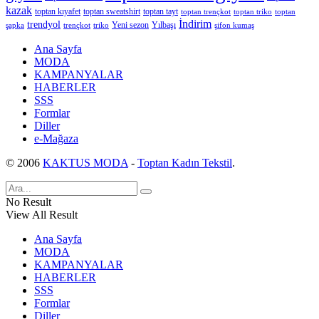
kazak
toptan kıyafet
toptan sweatshirt
toptan tayt
toptan trençkot
toptan triko
toptan
İndirim
trendyol
Yeni sezon
Yılbaşı
şapka
trençkot
triko
şifon kumaş
Ana Sayfa
MODA
KAMPANYALAR
HABERLER
SSS
Formlar
Diller
e-Mağaza
© 2006
KAKTUS MODA
-
Toptan Kadın Tekstil
.
No Result
View All Result
Ana Sayfa
MODA
KAMPANYALAR
HABERLER
SSS
Formlar
Diller