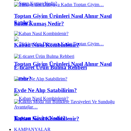
Toptan Giyim Ürünleri Nasıl Alınır Nasıl
Satılır?
Saten Kumaş Nedir?
Kaban Nasıl Kombinlenir?
Toptan Giyim Ürünleri Nasıl Alınır Nasıl
E-ticaret Ürün Bulma Rehberi
Satılır?
Evde Ne Alıp Satabilirim?
Toptan Giyim Nedir?
Kaban Nasıl Kombinlenir?
KAMPANYALAR