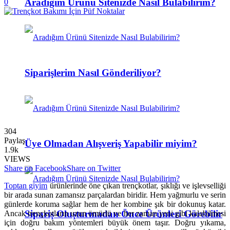
Aradığım Ürünü Sitenizde Nasıl Bulabilirim?
0
Siparişlerim Nasıl Gönderiliyor?
304
Paylaş
Üye Olmadan Alışveriş Yapabilir miyim?
1.9k
VIEWS
Share on Facebook
Share on Twitter
Toptan giyim
ürünlerinde öne çıkan trençkotlar, şıklığı ve işlevselliği
bir arada sunan zamansız parçalardan biridir. Hem yağmurlu ve serin
günlerde koruma sağlar hem de her kombine şık bir dokunuş katar.
Sipariş Oluşturmadan Önce Ürünleri Görebilir
Ancak trençkotların uzun ömürlü ve her zaman yeni gibi kalabilmesi
için doğru bakım yöntemleri büyük önem taşır. Doğru yıkama,