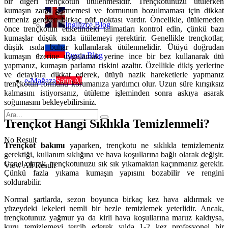
bir diğeri trençkotun ütülenmesidir. Trençkotunuzu ütülerken
kumaşın zarar görmemesi ve formunun bozulmaması için dikkat
etmeniz gereken birkaç püf noktası vardır. Öncelikle, ütülemeden
İngilizce Blog
önce trençkotun etiketindeki talimatları kontrol edin, çünkü bazı
kumaşlar düşük ısıda ütülemeyi gerektirir. Genellikle trençkotlar,
düşük ısıda buhar kullanılarak ütülenmelidir. Ütüyü doğrudan
Rusça Blog
kumaşın üzerine uygulamak yerine ince bir bez kullanarak ütü
yapmanız, kumaşın parlama riskini azaltır. Özellikle dikiş yerlerine
ve detaylara dikkat ederek, ütüyü nazik hareketlerle yapmanız
e-Mağaza
Satın Al
trençkotun formunu korumanıza yardımcı olur. Uzun süre kırışıksız
kalmasını istiyorsanız, ütüleme işleminden sonra askıya asarak
soğumasını bekleyebilirsiniz.
Trençkot Hangi Sıklıkla Temizlenmeli?
No Result
Trençkot bakımı
yaparken, trençkotu ne sıklıkla temizlemeniz
gerektiği, kullanım sıklığına ve hava koşullarına bağlı olarak değişir.
Genel olarak, trençkotunuzu sık sık yıkamaktan kaçınmanız gerekir.
View All Result
Çünkü fazla yıkama kumaşın yapısını bozabilir ve rengini
soldurabilir.
Normal şartlarda, sezon boyunca birkaç kez hava aldırmak ve
yüzeydeki lekeleri nemli bir bezle temizlemek yeterlidir. Ancak,
trençkotunuz yağmur ya da kirli hava koşullarına maruz kaldıysa,
kuru temizlemeyi tercih ederek yılda 1-2 kez profesyonel bir