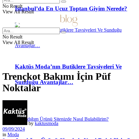
No Result
İstanbul’da En Ucuz Toptan Giyim Nerede?
View All Result
No Result
View All Result
Kaktüs Moda’nın Butiklere Tavsiyeleri Ve
Trençkot Bakımı İçin Püf
Sunduğu Avantajlar…
Noktalar
SSS
by
kaktusmoda
09/09/2024
in
Moda