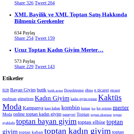
Share
326
Tweet
204
XML Bayilik ve XML Toptan Satış Hakkında
Bilmeniz Gerekenler
634 Paylaş
Share
254
Tweet
159
Ucuz Toptan Kadın Giyim Merter…
573 Paylaş
Share
229
Tweet
143
Etiketler
Bayan Giyim
butik
e ticaret
B2B
Dropshipping
elbise
eticaret
butik açma
Kaktüs
Kadın Giyim
eşofman
güngören
kadın giyim toptan
Moda
merter
kombin
Kampanya
kaşe kaban
kumaş
kış sezonu
kış
online toptan kadın giyim
Toptan
Moda
pazaryeri
toptan aksesuar
toptan
toptan bayan giyim
toptan
toptan elbise
ayakkabı
toptan kadın giyim
giyim
toptan
toptan kaban