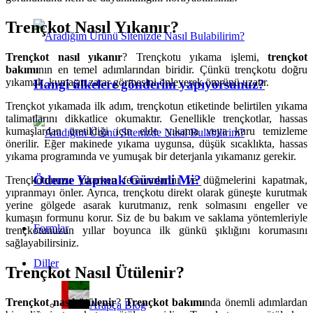
Trençkot Nasıl Yıkanır?
Trençkot nasıl yıkanır
? Trençkotu yıkama işlemi,
trençkot
bakımı
nın en temel adımlarından biridir. Çünkü trençkotu doğru
yıkamak, kumaşın zarar görmesini önleyerek ömrünü uzatır.
Hangi ülkelere gönderim yapıyorsunuz?
Trençkot yıkamada ilk adım, trençkotun etiketinde belirtilen yıkama
talimatlarını dikkatlice okumaktır. Genellikle trençkotlar, hassas
kumaşlardan üretildiği için elde yıkama veya kuru temizleme
önerilir. Eğer makinede yıkama uygunsa, düşük sıcaklıkta, hassas
yıkama programında ve yumuşak bir deterjanla yıkamanız gerekir.
Ödeme Yapmak Güvenli Mi?
Trençkotunuzu yıkarken fermuarlarını ve düğmelerini kapatmak,
yıpranmayı önler. Ayrıca, trençkotu direkt olarak güneşte kurutmak
yerine gölgede asarak kurutmanız, renk solmasını engeller ve
kumaşın formunu korur. Siz de bu bakım ve saklama yöntemleriyle
Formlar
trençkotunuzun yıllar boyunca ilk günkü şıklığını korumasını
sağlayabilirsiniz.
Diller
Trençkot Nasıl Ütülenir?
Trençkot nasıl ütülenir
?
Trençkot bakımı
nda önemli adımlardan
Arapça Blog