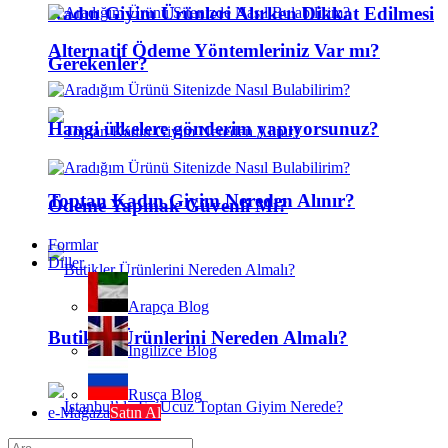
Kadın Giyim Ürünleri Alırken Dikkat Edilmesi
Alternatif Ödeme Yöntemleriniz Var mı?
Gerekenler?
Hangi ülkelere gönderim yapıyorsunuz?
Toptan Kadın Giyim Nereden Alınır?
Ödeme Yapmak Güvenli Mi?
Formlar
Diller
Arapça Blog
Butikler Ürünlerini Nereden Almalı?
İngilizce Blog
Rusça Blog
e-Mağaza
Satın Al