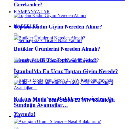
Gerekenler?
KAMPANYALAR
Toptan Kadın Giyim Nereden Alınır?
HABERLER
Butikler Ürünlerini Nereden Almalı?
Sermayesiz E Ticaret Nasıl Yapılır?
İstanbul’da En Ucuz Toptan Giyim Nerede?
Kaktüs Moda’nın Butiklere Tavsiyeleri Ve
Kaktus Moda Yeni Sezon 23’AW Kataloğu
Sunduğu Avantajlar…
Yayında!
SSS