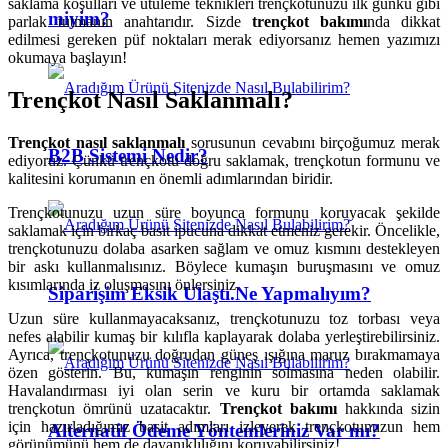
saklama koşulları ve ütüleme teknikleri trençkotunuzu ilk günkü gibi
miyim?
parlak tutmanın anahtarıdır. Sizde
trençkot bakımı
nda dikkat
edilmesi gereken püf noktaları merak ediyorsanız hemen yazımızı
okumaya başlayın!
Trençkot Nasıl Saklanmalı?
Trençkot nasıl saklanmalı
sorusunun cevabını birçoğumuz merak
B2B Sistemi Nedir?
ediyoruz. Çünkü trençkotu doğru saklamak, trençkotun formunu ve
kalitesini korumanın en önemli adımlarından biridir.
Trençkotunuzu uzun süre boyunca formunu koruyacak şekilde
saklamak için birkaç basit ipucuna dikkat etmeniz gerekir. Öncelikle,
trençkotunuzu dolaba asarken sağlam ve omuz kısmını destekleyen
bir askı kullanmalısınız. Böylece kumaşın buruşmasını ve omuz
kısımlarında iz oluşmasını önlersiniz.
Siparişim Eksik Ulaştı.Ne Yapmalıyım?
Uzun süre kullanmayacaksanız, trençkotunuzu toz torbası veya
nefes alabilir kumaş bir kılıfla kaplayarak dolaba yerleştirebilirsiniz.
Ayrıca, trençkotunuzu doğrudan güneş ışığına maruz bırakmamaya
özen gösterin. Bu, kumaşın renginin solmasına neden olabilir.
Havalandırması iyi olan serin ve kuru bir ortamda saklamak
trençkotun ömrünü uzatacaktır.
Trençkot bakımı
hakkında sizin
için hazırladığımız basit adımları izleyerek trençkotunuzun hem
Alternatif Ödeme Yöntemleriniz Var mı?
görünümünü hem de dayanıklılığını koruyabilirsiniz!