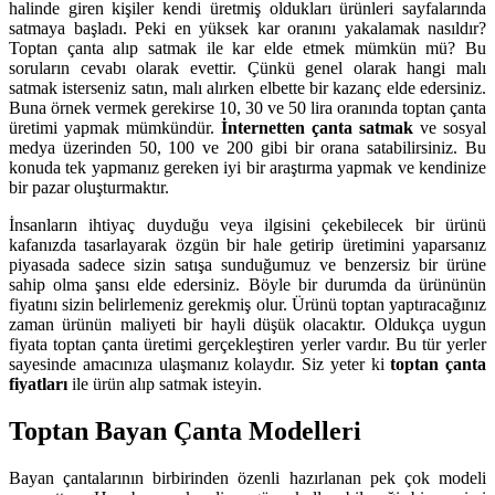
halinde giren kişiler kendi üretmiş oldukları ürünleri sayfalarında
satmaya başladı. Peki en yüksek kar oranını yakalamak nasıldır?
Toptan çanta alıp satmak ile kar elde etmek mümkün mü? Bu
soruların cevabı olarak evettir. Çünkü genel olarak hangi malı
satmak isterseniz satın, malı alırken elbette bir kazanç elde edersiniz.
Buna örnek vermek gerekirse 10, 30 ve 50 lira oranında toptan çanta
üretimi yapmak mümkündür.
İnternetten
çanta satmak
ve sosyal
medya üzerinden 50, 100 ve 200 gibi bir orana satabilirsiniz. Bu
konuda tek yapmanız gereken iyi bir araştırma yapmak ve kendinize
bir pazar oluşturmaktır.
İnsanların ihtiyaç duyduğu veya ilgisini çekebilecek bir ürünü
kafanızda tasarlayarak özgün bir hale getirip üretimini yaparsanız
piyasada sadece sizin satışa sunduğumuz ve benzersiz bir ürüne
sahip olma şansı elde edersiniz. Böyle bir durumda da ürününün
fiyatını sizin belirlemeniz gerekmiş olur. Ürünü toptan yaptıracağınız
zaman ürünün maliyeti bir hayli düşük olacaktır. Oldukça uygun
fiyata toptan çanta üretimi gerçekleştiren yerler vardır. Bu tür yerler
sayesinde amacınıza ulaşmanız kolaydır. Siz yeter ki
toptan çanta
fiyatları
ile ürün alıp satmak isteyin.
Toptan Bayan Çanta Modelleri
Bayan çantalarının birbirinden özenli hazırlanan pek çok modeli