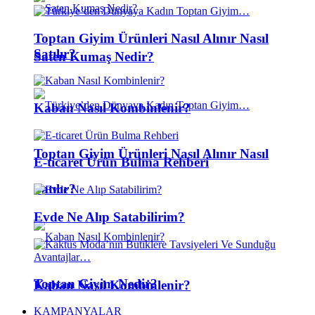
Toptan Giyim Ürünleri Nasıl Alınır Nasıl
Satılır?
Saten Kumaş Nedir?
Kaban Nasıl Kombinlenir?
Toptan Giyim Ürünleri Nasıl Alınır Nasıl
E-ticaret Ürün Bulma Rehberi
Satılır?
Evde Ne Alıp Satabilirim?
Toptan Giyim Nedir?
Kaban Nasıl Kombinlenir?
KAMPANYALAR