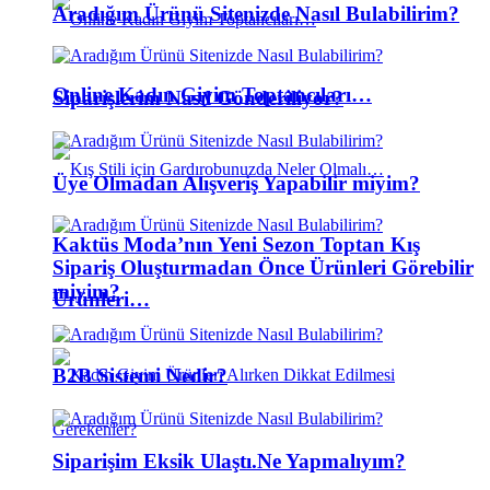
Aradığım Ürünü Sitenizde Nasıl Bulabilirim?
Online Kadın Giyim Toptancıları…
Siparişlerim Nasıl Gönderiliyor?
Üye Olmadan Alışveriş Yapabilir miyim?
Kaktüs Moda’nın Yeni Sezon Toptan Kış
Sipariş Oluşturmadan Önce Ürünleri Görebilir
miyim?
Ürünleri…
B2B Sistemi Nedir?
Siparişim Eksik Ulaştı.Ne Yapmalıyım?