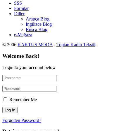
SSS
Formlar
Diller
Arapça Blog
İngilizce Blog
Rusça Blog
e-Mağaza
© 2006
KAKTUS MODA
-
Toptan Kadın Tekstil
.
Welcome Back!
Login to your account below
Remember Me
Forgotten Password?