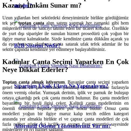
Kazanç İmkânı Sunar mı?
miyim?
Uzun yıllardan beri sektördeki deneyimimizle birlikte gördüğümüz
tek şey
toptan çanta
alım satımı yapmak her zamanki gibi hem
müşterileri hem de satıcıyı tatmin eden bir ticaret koludur. Özellikle
de yurt dışı siparişler ile sunulan hizmet prosedürü çok yoğun bir
ilgiye maruz kalmaktadır. Sizde kendinize çanta dükkânı açarak ya
da eşe dosta ve akrabaya çanta satarak ufak tefek adımlar ile bu
B2B Sistemi Nedir?
sektör çapında kendinize yer edinmeye başlayabilirsiniz.
Kadınlar Çanta Seçimi Yaparken En Çok
Neye Dikkat Ederler?
Toptan çanta almak istiyorum
. Bayanlar çanta seçimi yaparken
Siparişim Eksik Ulaştı.Ne Yapmalıyım?
genel olarak en çok ellerinde yaratmış oldukları hisse fazlasıyla
önem vermiş olurlar. Yumuşak derinin, iplik ve pamuk ile buluşup
ortaya çıkardığı pek çok çanta modeli bulunur. Bu çanta modelleri
bayanların bir hayli ilgisi çeker. Kaliteli çanta modellerinin en
önemli sırlarının başında gelen püf nokta budur. Omuz çanta
modelleri yoğun bir ilgiye maruz kalıp tercih edilen kategori
arasında yer almakla birlikte el ve çapraz çanta modelleri de çok
fazla rağbet görür. İyi işçilik ve uygun fiyat garantisi sayesinde
Alternatif Ödeme Yöntemleriniz Var mı?
müşterilere en iyi hizmet sağlanır.