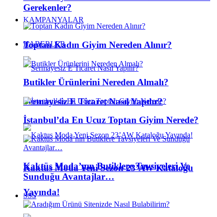
Gerekenler?
KAMPANYALAR
Toptan Kadın Giyim Nereden Alınır?
HABERLER
Butikler Ürünlerini Nereden Almalı?
Sermayesiz E Ticaret Nasıl Yapılır?
İstanbul’da En Ucuz Toptan Giyim Nerede?
Kaktüs Moda’nın Butiklere Tavsiyeleri Ve
Kaktus Moda Yeni Sezon 23’AW Kataloğu
Sunduğu Avantajlar…
Yayında!
SSS