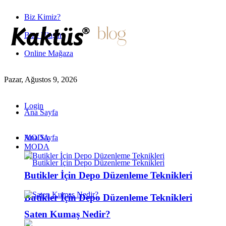
Biz Kimiz?
Bize Ulaşın
Online Mağaza
Pazar, Ağustos 9, 2026
Login
Ana Sayfa
MODA
Ana Sayfa
MODA
Butikler İçin Depo Düzenleme Teknikleri
Butikler İçin Depo Düzenleme Teknikleri
Saten Kumaş Nedir?