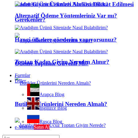
Kadın Giyim Ürünleri Alırken Dikkat Edilmesi
Alternatif Ödeme Yöntemleriniz Var mı?
Gerekenler?
Hangi ülkelere gönderim yapıyorsunuz?
Toptan Kadın Giyim Nereden Alınır?
Ödeme Yapmak Güvenli Mi?
Formlar
Diller
Arapça Blog
Butikler Ürünlerini Nereden Almalı?
İngilizce Blog
Rusça Blog
e-Mağaza
Satın Al