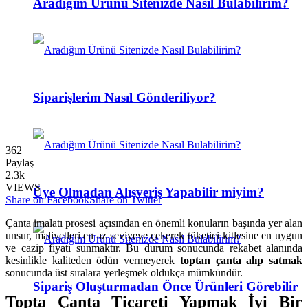
Aradığım Ürünü Sitenizde Nasıl Bulabilirim?
Siparişlerim Nasıl Gönderiliyor?
362
Paylaş
2.3k
VIEWS
Üye Olmadan Alışveriş Yapabilir miyim?
Share on Facebook
Share on Twitter
Çanta imalatı prosesi açısından en önemli konuların başında yer alan
unsur, maliyetleri en az seviyeye çekerek tüketici kitlesine en uygun
ve cazip fiyatı sunmaktır. Bu durum sonucunda rekabet alanında
kesinlikle kaliteden ödün vermeyerek
toptan çanta alıp satmak
sonucunda üst sıralara yerleşmek oldukça mümkündür.
Sipariş Oluşturmadan Önce Ürünleri Görebilir
Topta Çanta Ticareti Yapmak İyi Bir