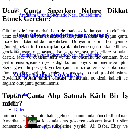
Ucuz Çanta Seçerken Nelere Dikkat
Etmek Gerekir?
Günümüzde hem markalı hem de markasız kadın çanta modellerini
Hangi ülkelere gönderim yapıyorsunuz?
ucuz bir fiyata alabilmek oldukça kolaydır. Kaliteli en uygun çanta
modelleri İstanbul’da üretilirken Dünyanın dört bir yanına
gönderilmektedir.
Ucuz toptan çanta
alırken en çok dikkat edilmesi
gereken unsurların başında ise satış sonrası müşterilere sunulan
destek, iade ve değişim şartı ve de en önemlisi de çantanın fiyat
performansı açısından yer aldığı konum büyük bir öneme sahiptir.
Sizde güvenilir pek çok yerden çantalarınızı görerek ve dokunarak
tüm modelleri yerinde inceleyip alma şansına sahip olabilirsiniz.
Ödeme Yapmak Güvenli Mi?
Böylelikle
toptan kadın çantası
ürünlerinin ne denli kaliteli ve
sağlam olduğunu görebilirsiniz.
Toptan Çanta Alıp Satmak K
â
rlı Bir İş
Formlar
midir?
Diller
İnternetin yaygın bir hale gelmesi sonucunda öncelikli olarak
Amerika ve Avrupa kıtasında artış gösteren e-ticaret kısa bir süre
sonrasında dünyanın tüm ülkelerine yayıldı. Ali Baba, Ebay ve
Arapça Blog