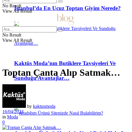
No Result
İstanbul’da En Ucuz Toptan Giyim Nerede?
View All Result
No Result
View All Result
Kaktüs Moda’nın Butiklere Tavsiyeleri Ve
Toptan Çanta Alıp Satmak…
Sunduğu Avantajlar…
SSS
by
kaktusmoda
16/04/2024
in
Moda
0