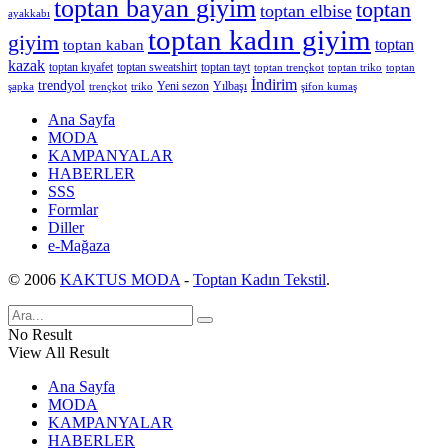
toptan bayan giyim
toptan
toptan elbise
ayakkabı
toptan kadın giyim
giyim
toptan
toptan kaban
kazak
toptan kıyafet
toptan sweatshirt
toptan tayt
toptan trençkot
toptan triko
toptan
İndirim
trendyol
Yeni sezon
Yılbaşı
şapka
trençkot
triko
şifon kumaş
Ana Sayfa
MODA
KAMPANYALAR
HABERLER
SSS
Formlar
Diller
e-Mağaza
© 2006
KAKTUS MODA
-
Toptan Kadın Tekstil
.
No Result
View All Result
Ana Sayfa
MODA
KAMPANYALAR
HABERLER