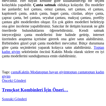
mevcuttur. Her bayan kendine göre kullanabileceği bir seçimi
kolaylıkla yapabilir.
Çanta satmak
oldukça kolaydır. Bu modeller
ise şunlardır; kol çantası, omuz çantası, sırt çantası, el çantası,
kapitoneli çanta, askılı çanta, baget çanta, cüzdan, abiye çanta,
çapraz çanta, bel çantası, seyahat çantası, makyaj çantası, portföy
çantası gibi modellerden oluşur. En çok giden modelleri belirleyip
ona göre inceleme yapabilirsiniz. Satıcılar ile iletişim kurarak ne gibi
önerilerde bulunduklarını öğrenebilirsiniz. Kendi satmak
isteyeceğiniz çanta modellerini liste halinde getirip, internet
üzerinden araştırma içerisine girerek ona göre satın alabilirsiniz.
Birbirinden güzel çeşit çanta modelleri mevcuttur. Bütçe durumuna
göre çanta seçimlerini yaparak kolayca satın alabilirsiniz.
Toptan
kadın giyim
sektörünün öncüsü Kaktüs Moda olarak sizlere en iyi
çanta modellerini sunduğumuza emin olabilirsiniz.
Tags:
çanta
Kaktüs Moda
toptan bayan giyim
toptan çanta
toptan kadın
giyim
Önceki Gönderi
Trençkot Kombinleri İçin Öneri…
Sonraki Gönderi