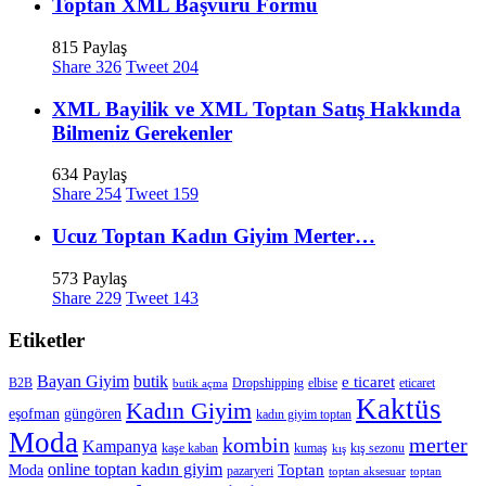
Toptan XML Başvuru Formu
815 Paylaş
Share
326
Tweet
204
XML Bayilik ve XML Toptan Satış Hakkında
Bilmeniz Gerekenler
634 Paylaş
Share
254
Tweet
159
Ucuz Toptan Kadın Giyim Merter…
573 Paylaş
Share
229
Tweet
143
Etiketler
Bayan Giyim
butik
e ticaret
B2B
Dropshipping
elbise
eticaret
butik açma
Kaktüs
Kadın Giyim
eşofman
güngören
kadın giyim toptan
Moda
merter
kombin
Kampanya
kaşe kaban
kumaş
kış sezonu
kış
online toptan kadın giyim
Toptan
Moda
pazaryeri
toptan aksesuar
toptan