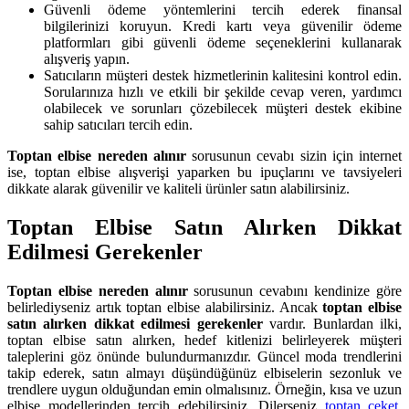
Güvenli ödeme yöntemlerini tercih ederek finansal
bilgilerinizi koruyun. Kredi kartı veya güvenilir ödeme
platformları gibi güvenli ödeme seçeneklerini kullanarak
alışveriş yapın.
Satıcıların müşteri destek hizmetlerinin kalitesini kontrol edin.
Sorularınıza hızlı ve etkili bir şekilde cevap veren, yardımcı
olabilecek ve sorunları çözebilecek müşteri destek ekibine
sahip satıcıları tercih edin.
Toptan elbise nereden alınır
sorusunun cevabı sizin için internet
ise, toptan elbise alışverişi yaparken bu ipuçlarını ve tavsiyeleri
dikkate alarak güvenilir ve kaliteli ürünler satın alabilirsiniz.
Toptan Elbise Satın Alırken Dikkat
Edilmesi Gerekenler
Toptan elbise nereden alınır
sorusunun cevabını kendinize göre
belirlediyseniz artık toptan elbise alabilirsiniz. Ancak
toptan elbise
satın alırken dikkat edilmesi gerekenler
vardır. Bunlardan ilki,
toptan elbise satın alırken, hedef kitlenizi belirleyerek müşteri
taleplerini göz önünde bulundurmanızdır. Güncel moda trendlerini
takip ederek, satın almayı düşündüğünüz elbiselerin sezonluk ve
trendlere uygun olduğundan emin olmalısınız. Örneğin, kısa ve uzun
elbise modellerinden tercih edebilirsiniz. Dilerseniz
toptan ceket
,