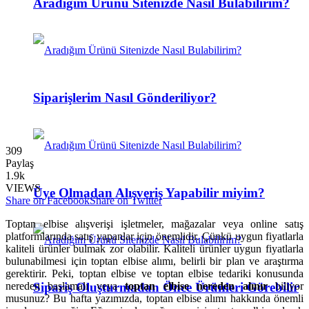
Aradığım Ürünü Sitenizde Nasıl Bulabilirim?
Siparişlerim Nasıl Gönderiliyor?
309
Paylaş
1.9k
VIEWS
Üye Olmadan Alışveriş Yapabilir miyim?
Share on Facebook
Share on Twitter
Toptan elbise alışverişi işletmeler, mağazalar veya online satış
platformlarında satış yapanlar için önemlidir. Çünkü uygun fiyatlarla
kaliteli ürünler bulmak zor olabilir. Kaliteli ürünler uygun fiyatlarla
bulunabilmesi için toptan elbise alımı, belirli bir plan ve araştırma
gerektirir. Peki, toptan elbise ve toptan elbise tedariki konusunda
Sipariş Oluşturmadan Önce Ürünleri Görebilir
nereden başlamalı veya
toptan elbise nereden alınır
biliyor
musunuz? Bu hafta yazımızda, toptan elbise alımı hakkında önemli