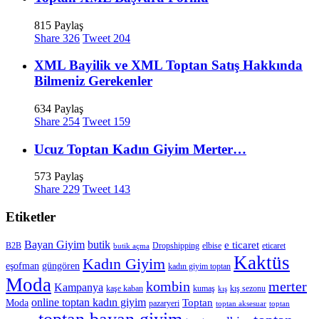
815 Paylaş
Share
326
Tweet
204
XML Bayilik ve XML Toptan Satış Hakkında
Bilmeniz Gerekenler
634 Paylaş
Share
254
Tweet
159
Ucuz Toptan Kadın Giyim Merter…
573 Paylaş
Share
229
Tweet
143
Etiketler
Bayan Giyim
butik
e ticaret
B2B
Dropshipping
elbise
eticaret
butik açma
Kaktüs
Kadın Giyim
eşofman
güngören
kadın giyim toptan
Moda
merter
kombin
Kampanya
kaşe kaban
kumaş
kış sezonu
kış
online toptan kadın giyim
Toptan
Moda
pazaryeri
toptan aksesuar
toptan