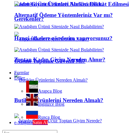
Kadın Giyim Ürünleri Alırken Dikkat Edilmesi
Alternatif Ödeme Yöntemleriniz Var mı?
Gerekenler?
Hangi ülkelere gönderim yapıyorsunuz?
Toptan Kadın Giyim Nereden Alınır?
Ödeme Yapmak Güvenli Mi?
Formlar
Diller
Arapça Blog
Butikler Ürünlerini Nereden Almalı?
İngilizce Blog
Rusça Blog
e-Mağaza
Satın Al