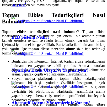
ipuçları vereceğiz. Eğer siz de mağazanız için toptan elbise almak
miyim?
istiyorsanız hemen okumaya başlayın!
Toptan Elbise Tedarikçileri Nasıl
Bulunur?
Toptan elbise tedarikçileri nasıl bulunur
? Toptan elbise
tedarikçilerini bulmak, işletmeler için önemli bir adımdır çünkü
B2B Sistemi Nedir?
kaliteli ürünleri uygun fiyatlarla temin etmek, başarılı bir giyim
işletmesi için temel bir gerekliliktir. Bu tedarikçileri bulmanın birkaç
yolu vardır. İşte
toptan elbise nereden alınır
sizin için tedarikçi
bulma önerilerimiz:
Bunlardan ilki internettir. İnternet, toptan elbise tedarikçilerini
bulmanın en yaygın ve etkili yoludur. Arama motorları
Siparişim Eksik Ulaştı.Ne Yapmalıyım?
aracılığıyla “toptan elbise satın al” gibi anahtar kelimelerle
arama yaparak çeşitli web sitelerine ulaşabilirsiniz.
Sosyal medya platformları, toptan elbise tedarikçilerini
bulmanın bir başka yoludur. Özellikle Instagram, birçok
tedarikçinin ürünlerini sergilediği ve iletişim bilgilerini
paylaştığı bir platformdur. Hashtagler aracılığıyla arama
yaparak veya benzer işletmelerin profillerini inceleyerek
potansiyel tedarikçileri bulabilirsiniz.
Alternatif Ödeme Yöntemleriniz Var mı?
Uluslararası ticaret fuarları ve sergiler, toptan elbise