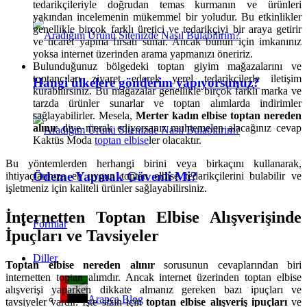
tedarikçileriyle doğrudan temas kurmanın ve ürünleri
yakından incelemenin mükemmel bir yoludur. Bu etkinlikler
genellikle birçok farklı üretici ve tedarikçiyi bir araya getirir
ve ticaret yapma fırsatı sunar. Ancak bunun için imkanınız
yoksa internet üzerinden arama yapmanızı öneririz.
Bulunduğunuz bölgedeki toptan giyim mağazalarını ve
toptancıları ziyaret ederek yerel tedarikçilerle iletişim
Hangi ülkelere gönderim yapıyorsunuz?
kurabilirsiniz. Bu mağazalar genellikle birçok farklı marka ve
tarzda ürünler sunarlar ve toptan alımlarda indirimler
sağlayabilirler. Mesela,
Merter kadın elbise toptan nereden
alınır
diye merak ediyorsanız muhtemelen alacağınız cevap
Kaktüs Moda
toptan elbise
ler olacaktır.
Bu yöntemlerden herhangi birini veya birkaçını kullanarak,
Ödeme Yapmak Güvenli Mi?
ihtiyaçlarınıza en uygun toptan elbise tedarikçilerini bulabilir ve
işletmeniz için kaliteli ürünler sağlayabilirsiniz.
İnternetten Toptan Elbise Alışverişinde
Formlar
İpuçları ve Tavsiyeler
Diller
Toptan elbise nereden alınır
sorusunun cevaplarından biri
internetten toptan alımdır. Ancak internet üzerinden toptan elbise
alışverişi yaparken dikkate almanız gereken bazı ipuçları ve
Arapça Blog
tavsiyeler vardır. İşte sizin için
toptan elbise alışveriş ipuçları
ve