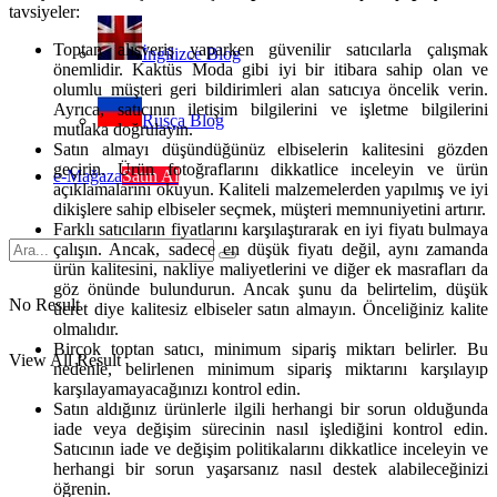
tavsiyeler:
Toptan alışveriş yaparken güvenilir satıcılarla çalışmak
İngilizce Blog
önemlidir. Kaktüs Moda gibi iyi bir itibara sahip olan ve
olumlu müşteri geri bildirimleri alan satıcıya öncelik verin.
Ayrıca, satıcının iletişim bilgilerini ve işletme bilgilerini
Rusça Blog
mutlaka doğrulayın.
Satın almayı düşündüğünüz elbiselerin kalitesini gözden
geçirin. Ürün fotoğraflarını dikkatlice inceleyin ve ürün
e-Mağaza
Satın Al
açıklamalarını okuyun. Kaliteli malzemelerden yapılmış ve iyi
dikişlere sahip elbiseler seçmek, müşteri memnuniyetini artırır.
Farklı satıcıların fiyatlarını karşılaştırarak en iyi fiyatı bulmaya
çalışın. Ancak, sadece en düşük fiyatı değil, aynı zamanda
ürün kalitesini, nakliye maliyetlerini ve diğer ek masrafları da
göz önünde bulundurun. Ancak şunu da belirtelim, düşük
No Result
ücret diye kalitesiz elbiseler satın almayın. Önceliğiniz kalite
olmalıdır.
Birçok toptan satıcı, minimum sipariş miktarı belirler. Bu
View All Result
nedenle, belirlenen minimum sipariş miktarını karşılayıp
karşılayamayacağınızı kontrol edin.
Satın aldığınız ürünlerle ilgili herhangi bir sorun olduğunda
iade veya değişim sürecinin nasıl işlediğini kontrol edin.
Satıcının iade ve değişim politikalarını dikkatlice inceleyin ve
herhangi bir sorun yaşarsanız nasıl destek alabileceğinizi
öğrenin.