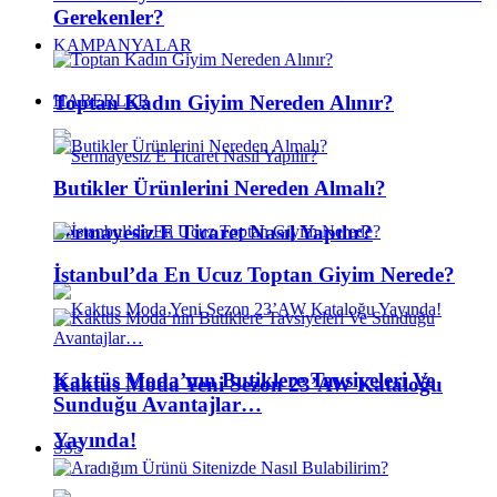
Gerekenler?
KAMPANYALAR
Toptan Kadın Giyim Nereden Alınır?
HABERLER
Butikler Ürünlerini Nereden Almalı?
Sermayesiz E Ticaret Nasıl Yapılır?
İstanbul’da En Ucuz Toptan Giyim Nerede?
Kaktüs Moda’nın Butiklere Tavsiyeleri Ve
Kaktus Moda Yeni Sezon 23’AW Kataloğu
Sunduğu Avantajlar…
Yayında!
SSS