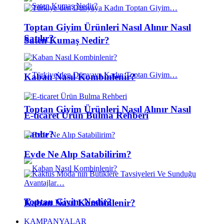
Toptan Giyim Ürünleri Nasıl Alınır Nasıl
Satılır?
Saten Kumaş Nedir?
Kaban Nasıl Kombinlenir?
Toptan Giyim Ürünleri Nasıl Alınır Nasıl
E-ticaret Ürün Bulma Rehberi
Satılır?
Evde Ne Alıp Satabilirim?
Toptan Giyim Nedir?
Kaban Nasıl Kombinlenir?
KAMPANYALAR