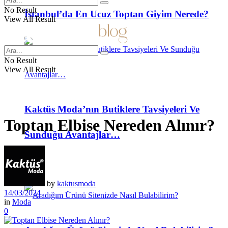
No Result
İstanbul’da En Ucuz Toptan Giyim Nerede?
View All Result
No Result
View All Result
Kaktüs Moda’nın Butiklere Tavsiyeleri Ve
Toptan Elbise Nereden Alınır?
Sunduğu Avantajlar…
SSS
by
kaktusmoda
14/03/2024
in
Moda
0