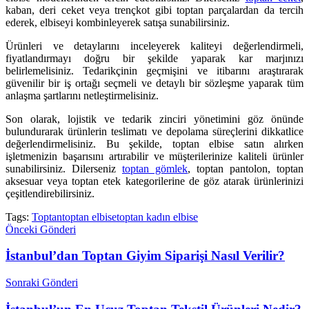
kaban, deri ceket veya trençkot gibi toptan parçalardan da tercih
ederek, elbiseyi kombinleyerek satışa sunabilirsiniz.
Ürünleri ve detaylarını inceleyerek kaliteyi değerlendirmeli,
fiyatlandırmayı doğru bir şekilde yaparak kar marjınızı
belirlemelisiniz. Tedarikçinin geçmişini ve itibarını araştırarak
güvenilir bir iş ortağı seçmeli ve detaylı bir sözleşme yaparak tüm
anlaşma şartlarını netleştirmelisiniz.
Son olarak, lojistik ve tedarik zinciri yönetimini göz önünde
bulundurarak ürünlerin teslimatı ve depolama süreçlerini dikkatlice
değerlendirmelisiniz. Bu şekilde, toptan elbise satın alırken
işletmenizin başarısını artırabilir ve müşterilerinize kaliteli ürünler
sunabilirsiniz. Dilerseniz
toptan gömlek
, toptan pantolon, toptan
aksesuar veya toptan etek kategorilerine de göz atarak ürünlerinizi
çeşitlendirebilirsiniz.
Tags:
Toptan
toptan elbise
toptan kadın elbise
Önceki Gönderi
İstanbul’dan Toptan Giyim Siparişi Nasıl Verilir?
Sonraki Gönderi