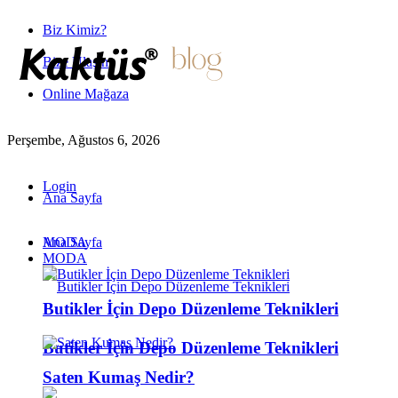
Biz Kimiz?
Bize Ulaşın
Online Mağaza
Perşembe, Ağustos 6, 2026
Login
Ana Sayfa
MODA
Ana Sayfa
MODA
Butikler İçin Depo Düzenleme Teknikleri
Butikler İçin Depo Düzenleme Teknikleri
Saten Kumaş Nedir?