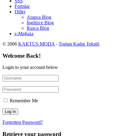
SSS
Formlar
Diller
Arapça Blog
İngilizce Blog
Rusça Blog
e-Mağaza
© 2006
KAKTUS MODA
-
Toptan Kadın Tekstil
.
Welcome Back!
Login to your account below
Remember Me
Forgotten Password?
Retrieve your password