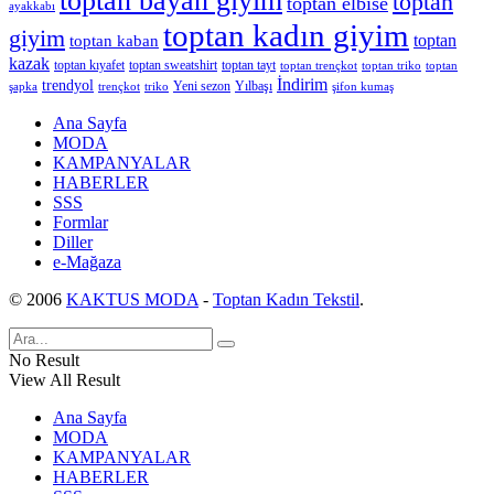
toptan bayan giyim
toptan
toptan elbise
ayakkabı
toptan kadın giyim
giyim
toptan
toptan kaban
kazak
toptan kıyafet
toptan sweatshirt
toptan tayt
toptan trençkot
toptan triko
toptan
İndirim
trendyol
Yeni sezon
Yılbaşı
şapka
trençkot
triko
şifon kumaş
Ana Sayfa
MODA
KAMPANYALAR
HABERLER
SSS
Formlar
Diller
e-Mağaza
© 2006
KAKTUS MODA
-
Toptan Kadın Tekstil
.
No Result
View All Result
Ana Sayfa
MODA
KAMPANYALAR
HABERLER