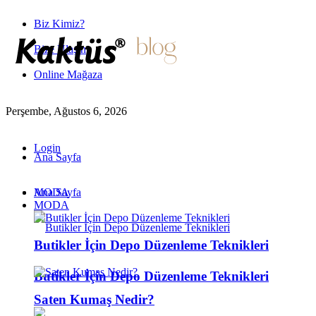
Biz Kimiz?
Bize Ulaşın
Online Mağaza
Perşembe, Ağustos 6, 2026
Login
Ana Sayfa
MODA
Ana Sayfa
MODA
Butikler İçin Depo Düzenleme Teknikleri
Butikler İçin Depo Düzenleme Teknikleri
Saten Kumaş Nedir?