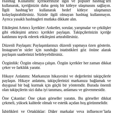
Hashtag Kullanımı: İçeriklerinizle ilgili ve popüler hashtag’leri
kullanarak, içeriğinizin daha geniş bir kitleye ulaşmasını sağlayın.
İlgili hashtag’ler kullanarak hedef kitleye ulaşmanızı
kolaylaştırabilirsiniz. Sizinle ilgili olmayan hashtag kullanmayın.
Ayrıca yasaklı hashtagleri mutlaka dikkate alın.
Etkileşimi Artırıcı İçerikler: Anketler, sorular, yarışmalar ve çekilişler
gibi etkileşimi artırıcı içerikler paylaşın. Takipçilerinizin içeriğe
katılımını teşvik ederek etkileşimi artırabilirsiniz.
Düzenli Paylaşım: Paylaşımlarınızı düzenli yapmaya özen gösterin.
Instagram’ın sizler için sunduğu istatistikleri göz önüne alarak
paylaşım saatlerinizi belirleyebilirsiniz.
Özgünlük: Özgün olmaya çalışın. Özgün içerikler her zaman dikkat
çeker ve farklılık yaratır.
Hikaye Anlatımı: Markanızın hikayesini ve değerlerini takipçilerle
paylaşın. Hikaye anlatımı, takipçilerinizi markanıza bağlamak ve
duygusal bir bağ kurmak için güçlü bir yöntemdir. Burada önemli
olan takipçilerin sizi daha iyi tanıması, anlaması ve güvenmesidir.
Öne Çıkanlar: Öne çıkan görseller yaratın. Bu görseller dikkat
çekmeli, yüksek kalitede olmalı ve estetik açıdan hoş görünmelidir.
İşbirlikleri ve Ortaklıklar: Diğer markalar veya influencer’larla