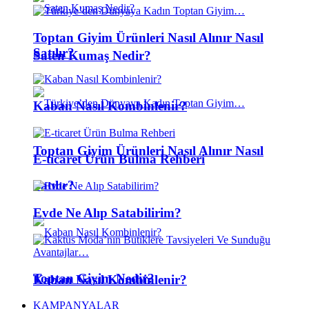
Toptan Giyim Ürünleri Nasıl Alınır Nasıl
Satılır?
Saten Kumaş Nedir?
Kaban Nasıl Kombinlenir?
Toptan Giyim Ürünleri Nasıl Alınır Nasıl
E-ticaret Ürün Bulma Rehberi
Satılır?
Evde Ne Alıp Satabilirim?
Toptan Giyim Nedir?
Kaban Nasıl Kombinlenir?
KAMPANYALAR