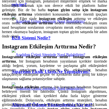
isteyenler için Instagram, potansiyel müşterilere erişmek ve marka
miyim?
bilinirliğini artırmak için son derece etkili bir platform haline
gelmiştir. Biz de bu hafta
toptan giyim satışı için instagram
etkileşim arttırma
yöntemleri konusunda sizlere önemli ipuçları
vereceğiz. Eğer sizde
instagram etkileşim
arttırma ve etkileşim
oranı nedir,
etkileşim arttırma
neden önemlidir, etkileşim oranı
nasıl hesaplanır sorularının cevaplarını merak ediyorsanız yazımızı
hemen okumaya başlayın, instagram toptan giyim satışında bir adım
önde olun!
B2B Sistemi Nedir?
Instagram Etkileşim Arttırma Nedir?
Instagramda etkileşim arttırma nedir
?
Instagram etkileşim
arttırma
, bir Instagram hesabının yayınlanan içerikler üzerinde
aldığı beğeni, yorum, kaydetme ve paylaşma gibi etkileşimleri
artırmayı amaçlayan bir süreçtir. Bu etkileşimler, hesabın
Siparişim Eksik Ulaştı.Ne Yapmalıyım?
takipçileriyle etkileşime geçme ve içeriklerin daha geniş bir kitleye
ulaşmasını sağlama potansiyeline sahiptir.
Instagramda etkileşim
arttırma, bir Instagram hesabının başarısını
belirleyen önemli bir faktördür. Çünkü Instagram algoritması,
etkileşimi yüksek olan içerikleri daha fazla kişiye gösterme
eğilimindedir. Dolayısıyla, etkileşim arttırma stratejileri, hesabın
Alternatif Ödeme Yöntemleriniz Var mı?
görünürlüğünü artırmak ve hedef kitleyle daha güçlü bir bağ kurmak
için önemlidir. Eğer sizde
toptan giyim satışı için instagram