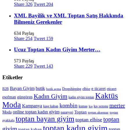
Share
326
Tweet
204
XML Bayilik ve XML Toptan Satış Hakkında
Bilmeniz Gerekenler
634 Paylaş
Share
254
Tweet
159
Ucuz Toptan Kadın Giyim Merter…
573 Paylaş
Share
229
Tweet
143
Etiketler
Bayan Giyim
butik
e ticaret
B2B
Dropshipping
elbise
eticaret
butik açma
Kaktüs
Kadın Giyim
eşofman
güngören
kadın giyim toptan
Moda
merter
kombin
Kampanya
kaşe kaban
kumaş
kış sezonu
kış
online toptan kadın giyim
Toptan
Moda
pazaryeri
toptan aksesuar
toptan
toptan bayan giyim
toptan
toptan elbise
ayakkabı
toptan kadın giyim
giyim
toptan
toptan kaban