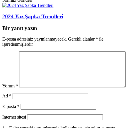
Sonraki Gönderi
2024 Yaz Şapka Trendleri
Bir yanıt yazın
E-posta adresiniz yayınlanmayacak.
Gerekli alanlar
*
ile
işaretlenmişlerdir
Yorum
*
Ad
*
E-posta
*
İnternet sitesi
Daha sonraki yorumlarımda kullanılması için adım, e-posta