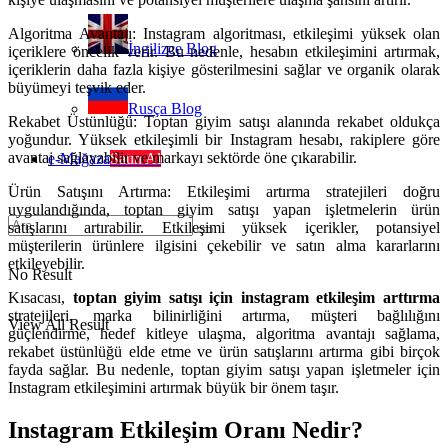
Algoritma Avantajı: Instagram algoritması, etkileşimi yüksek olan
İngilizce Blog
içeriklere öncelik verir. Bu nedenle, hesabın etkileşimini artırmak,
içeriklerin daha fazla kişiye gösterilmesini sağlar ve organik olarak
büyümeyi teşvik eder.
Rusça Blog
Rekabet Üstünlüğü: Toptan giyim satışı alanında rekabet oldukça
yoğundur. Yüksek etkileşimli bir Instagram hesabı, rakiplere göre
avantaj sağlayabilir ve markayı sektörde öne çıkarabilir.
e-Mağaza
Satın Al
Ürün Satışını Artırma: Etkileşimi artırma stratejileri doğru
uygulandığında, toptan giyim satışı yapan işletmelerin ürün
satışlarını artırabilir. Etkileşimi yüksek içerikler, potansiyel
müşterilerin ürünlere ilgisini çekebilir ve satın alma kararlarını
etkileyebilir.
No Result
Kısacası,
toptan giyim satışı için instagram etkileşim arttırma
stratejileri, marka bilinirliğini artırma, müşteri bağlılığını
View All Result
güçlendirme, hedef kitleye ulaşma, algoritma avantajı sağlama,
rekabet üstünlüğü elde etme ve ürün satışlarını artırma gibi birçok
fayda sağlar. Bu nedenle, toptan giyim satışı yapan işletmeler için
Instagram etkileşimini artırmak büyük bir önem taşır.
Instagram Etkileşim Oranı Nedir?