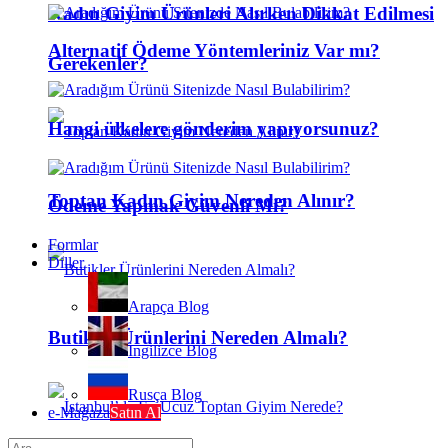
Kadın Giyim Ürünleri Alırken Dikkat Edilmesi
Alternatif Ödeme Yöntemleriniz Var mı?
Gerekenler?
Hangi ülkelere gönderim yapıyorsunuz?
Toptan Kadın Giyim Nereden Alınır?
Ödeme Yapmak Güvenli Mi?
Formlar
Diller
Arapça Blog
Butikler Ürünlerini Nereden Almalı?
İngilizce Blog
Rusça Blog
e-Mağaza
Satın Al