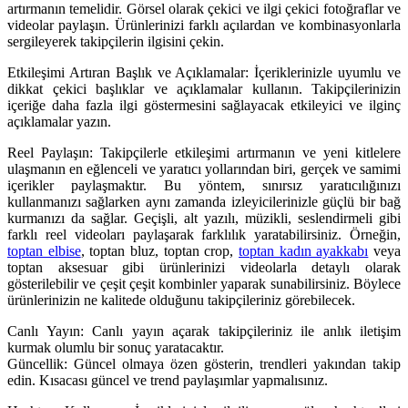
artırmanın temelidir. Görsel olarak çekici ve ilgi çekici fotoğraflar ve
videolar paylaşın. Ürünlerinizi farklı açılardan ve kombinasyonlarla
sergileyerek takipçilerin ilgisini çekin.
Etkileşimi Artıran Başlık ve Açıklamalar: İçeriklerinizle uyumlu ve
dikkat çekici başlıklar ve açıklamalar kullanın. Takipçilerinizin
içeriğe daha fazla ilgi göstermesini sağlayacak etkileyici ve ilginç
açıklamalar yazın.
Reel Paylaşın: Takipçilerle etkileşimi artırmanın ve yeni kitlelere
ulaşmanın en eğlenceli ve yaratıcı yollarından biri, gerçek ve samimi
içerikler paylaşmaktır. Bu yöntem, sınırsız yaratıcılığınızı
kullanmanızı sağlarken aynı zamanda izleyicilerinizle güçlü bir bağ
kurmanızı da sağlar. Geçişli, alt yazılı, müzikli, seslendirmeli gibi
farklı reel videoları paylaşarak farklılık yaratabilirsiniz. Örneğin,
toptan elbise
, toptan bluz, toptan crop,
toptan kadın ayakkabı
veya
toptan aksesuar gibi ürünlerinizi videolarla detaylı olarak
gösterilebilir ve çeşit çeşit kombinler yaparak sunabilirsiniz. Böylece
ürünlerinizin ne kalitede olduğunu takipçileriniz görebilecek.
Canlı Yayın: Canlı yayın açarak takipçileriniz ile anlık iletişim
kurmak olumlu bir sonuç yaratacaktır.
Güncellik: Güncel olmaya özen gösterin, trendleri yakından takip
edin. Kısacası güncel ve trend paylaşımlar yapmalısınız.