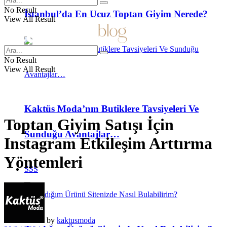
No Result
İstanbul’da En Ucuz Toptan Giyim Nerede?
View All Result
No Result
View All Result
Kaktüs Moda’nın Butiklere Tavsiyeleri Ve
Toptan Giyim Satışı İçin
Sunduğu Avantajlar…
Instagram Etkileşim Arttırma
Yöntemleri
SSS
by
kaktusmoda