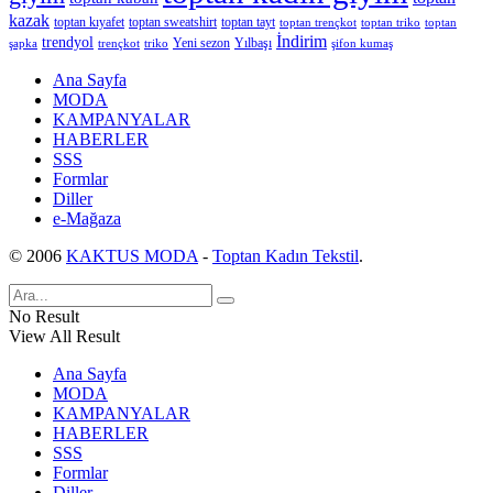
kazak
toptan kıyafet
toptan sweatshirt
toptan tayt
toptan trençkot
toptan triko
toptan
İndirim
trendyol
Yeni sezon
Yılbaşı
şapka
trençkot
triko
şifon kumaş
Ana Sayfa
MODA
KAMPANYALAR
HABERLER
SSS
Formlar
Diller
e-Mağaza
© 2006
KAKTUS MODA
-
Toptan Kadın Tekstil
.
No Result
View All Result
Ana Sayfa
MODA
KAMPANYALAR
HABERLER
SSS
Formlar
Diller