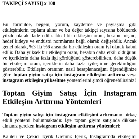
TAKİPÇİ SAYISI] x 100
Bu formülde, beğeni, yorum, kaydetme ve paylaşma gibi
etkileşimlerin toplamı alınır ve bu değer takipçi sayısına bölünerek
yüzde olarak ifade edilir. İdeal bir etkileşim oranı, hesabın nişine,
hedef kitleye ve endüstri normlarına bağlı olarak değişebilir. Ancak
genel olarak, %3 ila %6 arasında bir etkileşim oranı iyi olarak kabul
edilir. Daha yüksek bir etkileşim oranı, hesabın daha etkili olduğunu
ve içeriklerin daha fazla ilgi gördüğünü gösterebilirken, daha düşük
bir etkileşim oranı, içeriklerin daha fazla iyileştirme gerektirdiğini
gösterebilir. Etkileşim oranının nasıl hesaplanacağını öğrendiğinize
göre
toptan giyim satışı için instagram etkileşim arttırma
veya
instagram etkileşim yükseltme
yöntemlerini şimdi öğrenebilirsiniz!
Toptan Giyim Satışı İçin Instagram
Etkileşim Arttırma Yöntemleri
Toptan giyim satışı için instagram etkileşimi artırma
nın birkaç
etkili yöntemi bulunmaktadır. İşte toptan giyim satışında dikkate
almanız gereken
instagram etkileşim arttırma yöntemleri
:
Kaliteli ve Çekici İçerik Üretimi: İçerik, Instagram’da etkileşimi