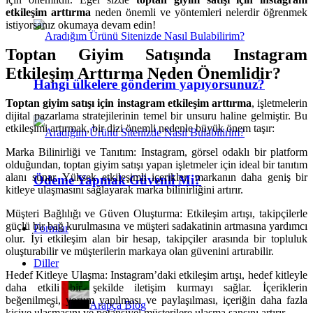
etkileşim arttırma
neden önemli ve yöntemleri nelerdir öğrenmek
istiyorsanız okumaya devam edin!
Toptan Giyim Satışında Instagram
Etkileşim Arttırma Neden Önemlidir?
Hangi ülkelere gönderim yapıyorsunuz?
Toptan giyim satışı için instagram etkileşim arttırma
, işletmelerin
dijital pazarlama stratejilerinin temel bir unsuru haline gelmiştir. Bu
etkileşimi artırmak, bir dizi önemli nedenle büyük önem taşır:
Marka Bilinirliği ve Tanıtım: Instagram, görsel odaklı bir platform
olduğundan, toptan giyim satışı yapan işletmeler için ideal bir tanıtım
alanı sunar. Yüksek etkileşimli içerikler, markanın daha geniş bir
Ödeme Yapmak Güvenli Mi?
kitleye ulaşmasını sağlayarak marka bilinirliğini artırır.
Müşteri Bağlılığı ve Güven Oluşturma: Etkileşim artışı, takipçilerle
güçlü bir bağ kurulmasına ve müşteri sadakatinin artmasına yardımcı
Formlar
olur. İyi etkileşim alan bir hesap, takipçiler arasında bir topluluk
oluşturabilir ve müşterilerin markaya olan güvenini artırabilir.
Diller
Hedef Kitleye Ulaşma: Instagram’daki etkileşim artışı, hedef kitleyle
daha etkili bir şekilde iletişim kurmayı sağlar. İçeriklerin
beğenilmesi, yorum yapılması ve paylaşılması, içeriğin daha fazla
Arapça Blog
kişiye ulaşmasını ve potansiyel müşterilere ulaşma şansını artırır.