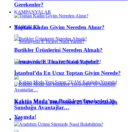
Gerekenler?
KAMPANYALAR
Toptan Kadın Giyim Nereden Alınır?
HABERLER
Butikler Ürünlerini Nereden Almalı?
Sermayesiz E Ticaret Nasıl Yapılır?
İstanbul’da En Ucuz Toptan Giyim Nerede?
Kaktüs Moda’nın Butiklere Tavsiyeleri Ve
Kaktus Moda Yeni Sezon 23’AW Kataloğu
Sunduğu Avantajlar…
Yayında!
SSS