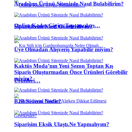
Aradığım Ürünü Sitenizde Nasıl Bulabilirim?
Online Kadın Giyim Toptancıları…
Siparişlerim Nasıl Gönderiliyor?
Üye Olmadan Alışveriş Yapabilir miyim?
Kaktüs Moda’nın Yeni Sezon Toptan Kış
Sipariş Oluşturmadan Önce Ürünleri Görebilir
miyim?
Ürünleri…
B2B Sistemi Nedir?
Siparişim Eksik Ulaştı.Ne Yapmalıyım?