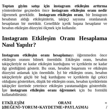
Toptan giyim satışı için instagram etkileşim arttırma
yöntemlerine geçmeden önce
instagram etkileşim oranı nedir
öğrenmek gereklidir.
Instagram etkileşim oranı
, bir Instagram
hesabının aldığı etkileşimlerin, takipçi sayısına oranlanarak
hesaplanan bir metriktir. Genellikle içerik başına hesaplanır ve
hesabın etkileşim düzeyini ölçmek için kullanılır.
Instagram Etkileşim Oranı Hesaplama
Nasıl Yapılır?
Instagram etkileşim oranı hesaplama
yı öğrenmeden önce
etkileşim oranını bilmek önemlidir. Etkileşim oranı, hesabın
takipçileriyle ne kadar etkileşim kurduğunu ve içeriklerin ne kadar
ilgi gördüğünü gösterir. Bu oran, hesabın başarısını ve etkileşim
düzeyini anlamak için önemlidir. İyi bir etkileşim oranı, hesabın
takipçileriyle güçlü bir bağ kurduğunu ve içeriklerin ilgi çekici
olduğunu gösterirken, düşük bir etkileşim oranı, hesabın içeriklerinin
takipçiler üzerinde yeterince etkileşim yaratamadığını gösterebilir.
İşte
instagram etkileşim oranı öğrenme
k için bu formülü
kullanabilirsiniz:
ETKİLEŞİM ORANI =
[(BEĞENİ+YORUM+KAYDETME+PAYLAŞMA) /