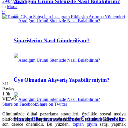
Aradığım Ürünü Sitenizde Nasıl Bulabilirim?
29/04/2024
in
Moda
0
Siparişlerim Nasıl Gönderiliyor?
Üye Olmadan Alışveriş Yapabilir miyim?
311
Paylaş
1.9k
VIEWS
Share on Facebook
Share on Twitter
Günümüzde dijital pazarlama stratejileri, özellikle sosyal medya
Sipariş Oluşturmadan Önce Ürünleri Görebilir
platformları üzerinden ürün veya hizmetlerin tanıtımını yapmak için
son derece önemlidir. Bu yüzden,
toptan giyim
satışı yapmak