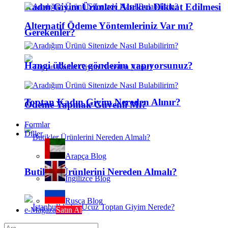
Kadın Giyim Ürünleri Alırken Dikkat Edilmesi
Alternatif Ödeme Yöntemleriniz Var mı?
Gerekenler?
Hangi ülkelere gönderim yapıyorsunuz?
Toptan Kadın Giyim Nereden Alınır?
Ödeme Yapmak Güvenli Mi?
Formlar
Diller
Arapça Blog
Butikler Ürünlerini Nereden Almalı?
İngilizce Blog
Rusça Blog
e-Mağaza
Satın Al