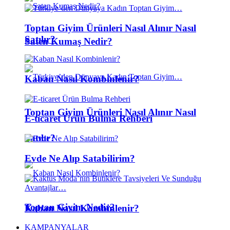
Toptan Giyim Ürünleri Nasıl Alınır Nasıl
Satılır?
Saten Kumaş Nedir?
Kaban Nasıl Kombinlenir?
Toptan Giyim Ürünleri Nasıl Alınır Nasıl
E-ticaret Ürün Bulma Rehberi
Satılır?
Evde Ne Alıp Satabilirim?
Toptan Giyim Nedir?
Kaban Nasıl Kombinlenir?
KAMPANYALAR