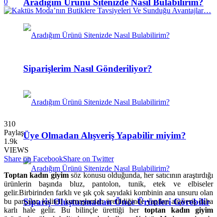
Aradığım Ürünü Sitenizde Nasıl Bulabilirim?
0
Siparişlerim Nasıl Gönderiliyor?
310
Paylaş
Üye Olmadan Alışveriş Yapabilir miyim?
1.9k
VIEWS
Share on Facebook
Share on Twitter
Toptan kadın giyim
söz konusu olduğunda, her satıcının araştırdığı
ürünlerin başında bluz, pantolon, tunik, etek ve elbiseler
gelir.Birbirinden farklı ve şık çok sayıdaki kombinin ana unsuru olan
Sipariş Oluşturmadan Önce Ürünleri Görebilir
bu parçalar, kaliteli kumaşlardan üretildiğinde yapılan alışveriş daha
karlı hale gelir. Bu bilinçle ürettiği her
toptan kadın giyim