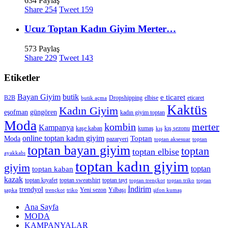
634 Paylaş
Share
254
Tweet
159
Ucuz Toptan Kadın Giyim Merter…
573 Paylaş
Share
229
Tweet
143
Etiketler
Bayan Giyim
butik
e ticaret
B2B
Dropshipping
elbise
eticaret
butik açma
Kaktüs
Kadın Giyim
eşofman
güngören
kadın giyim toptan
Moda
merter
kombin
Kampanya
kaşe kaban
kumaş
kış sezonu
kış
online toptan kadın giyim
Toptan
Moda
pazaryeri
toptan aksesuar
toptan
toptan bayan giyim
toptan
toptan elbise
ayakkabı
toptan kadın giyim
giyim
toptan
toptan kaban
kazak
toptan kıyafet
toptan sweatshirt
toptan tayt
toptan trençkot
toptan triko
toptan
İndirim
trendyol
Yeni sezon
Yılbaşı
şapka
trençkot
triko
şifon kumaş
Ana Sayfa
MODA
KAMPANYALAR