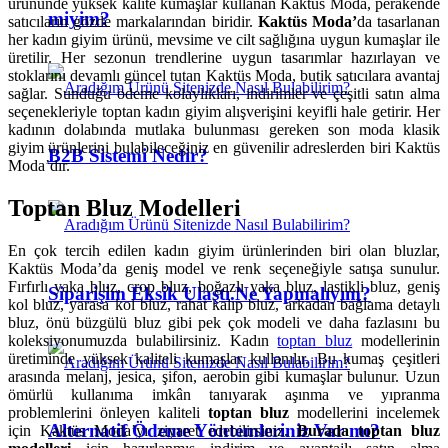
ürününde yüksek kalite kumaşlar kullanan Kaktüs Moda, perakende
miyim?
satıcıların gözde markalarından biridir.
Kaktüs Moda’
da tasarlanan
her kadın giyim ürünü, mevsime ve cilt sağlığına uygun kumaşlar ile
üretilir. Her sezonun trendlerine uygun tasarımlar hazırlayan ve
stoklarını devamlı güncel tutan Kaktüs Moda, butik satıcılara avantaj
sağlar. Sunduğu ödeme kolaylıkları, indirimler ve çeşitli satın alma
seçenekleriyle toptan kadın giyim alışverişini keyifli hale getirir. Her
kadının dolabında mutlaka bulunması gereken son moda klasik
giyim ürünlerini bulabileceğiniz en güvenilir adreslerden biri Kaktüs
B2B Sistemi Nedir?
Moda’dır.
Toptan Bluz Modelleri
En çok tercih edilen kadın giyim ürünlerinden biri olan bluzlar,
Kaktüs Moda’da geniş model ve renk seçeneğiyle satışa sunulur.
Fırfırlı yaka bluz, crop bluz, boğazlı yaka bluz, lastikli bluz, geniş
Siparişim Eksik Ulaştı.Ne Yapmalıyım?
kol bluz, yarasa kol bluz, rahat kalıp bluz, arkadan bağlama detaylı
bluz, önü büzgülü bluz gibi pek çok modeli ve daha fazlasını bu
koleksiyonumuzda bulabilirsiniz. Kadın
toptan bluz
modellerinin
üretiminde yüksek kaliteli kumaşlar kullanılır. Bu kumaş çeşitleri
arasında melanj, jesica, şifon, aerobin gibi kumaşlar bulunur. Uzun
ömürlü kullanıma imkân tanıyarak aşınma ve yıpranma
problemlerini önleyen kaliteli
toptan bluz
modellerini incelemek
Alternatif Ödeme Yöntemleriniz Var mı?
için Kaktüs Moda’yı ziyaret edebilirsiniz.
Burada toptan bluz