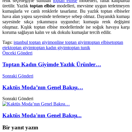
renk seçeneğiyle sunulan
toptan elbise
modelleri, rahat kalıplarda
üretilir. Yazlık
toptan elbise
modelleri, mevsime uygun terletmeyen
kumaşlarla ve canlı renklerle tasarlanır. Bu yazlık toptan elbiseler
hava alan yapısı sayesinde terlemeye sebep olmaz. Dayanıklı kumaşı
sayesinde sıkça yıkanmaya uygundur; kumaşta renk değişimi
oluşmaz. Kışlık toptan elbise modellerinde ise soğuk havaya karşı
koruma sağlayan kalın ve sık dokulu kumaşlar tercih edilir.
Tags:
istanbul toptan giyim
online toptan giyim
toptan elbise
toptan
etek
toptan giyim
toptan kadın giyim
toptan tunik
Önceki Gönderi
Toptan Kadın Giyimde Yazlık Ürünler…
Sonraki Gönderi
Kaktüs Moda’nın Genel Bakışı…
Sonraki Gönderi
Kaktüs Moda'nın Genel Bakışı...
Bir yanıt yazın