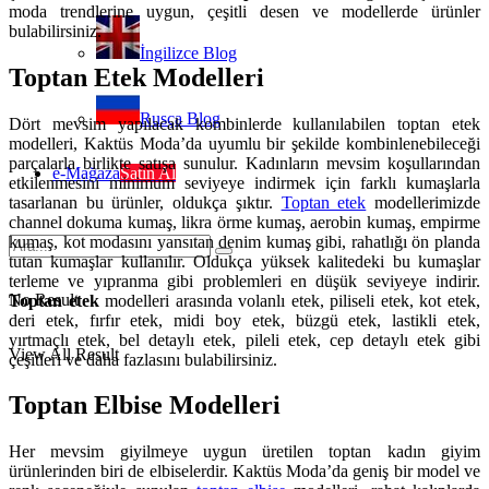
moda trendlerine uygun, çeşitli desen ve modellerde ürünler
bulabilirsiniz.
İngilizce Blog
Toptan Etek Modelleri
Rusça Blog
Dört mevsim yapılacak kombinlerde kullanılabilen toptan etek
modelleri, Kaktüs Moda’da uyumlu bir şekilde kombinlenebileceği
parçalarla birlikte satışa sunulur. Kadınların mevsim koşullarından
e-Mağaza
Satın Al
etkilenmesini minimum seviyeye indirmek için farklı kumaşlarla
tasarlanan bu ürünler, oldukça şıktır.
Toptan etek
modellerimizde
channel dokuma kumaş, likra örme kumaş, aerobin kumaş, empirme
kumaş, kot modasını yansıtan denim kumaş gibi, rahatlığı ön planda
tutan kumaşlar kullanılır. Oldukça yüksek kalitedeki bu kumaşlar
terleme ve yıpranma gibi problemleri en düşük seviyeye indirir.
No Result
Toptan etek
modelleri arasında volanlı etek, piliseli etek, kot etek,
deri etek, fırfır etek, midi boy etek, büzgü etek, lastikli etek,
yırtmaçlı etek, bel detaylı etek, pileli etek, cep detaylı etek gibi
View All Result
çeşitleri ve daha fazlasını bulabilirsiniz.
Toptan Elbise Modelleri
Her mevsim giyilmeye uygun üretilen toptan kadın giyim
ürünlerinden biri de elbiselerdir. Kaktüs Moda’da geniş bir model ve