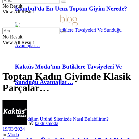
No Result
İstanbul’da En Ucuz Toptan Giyim Nerede?
View All Result
No Result
View All Result
Kaktüs Moda’nın Butiklere Tavsiyeleri Ve
Toptan Kadın Giyimde Klasik
Sunduğu Avantajlar…
Parçalar…
SSS
by
kaktusmoda
19/03/2024
in
Moda