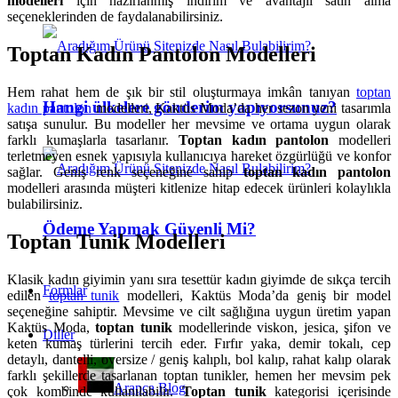
modelleri
için hazırlanmış indirim ve avantajlı satın alma
seçeneklerinden de faydalanabilirsiniz.
Toptan Kadın Pantolon Modelleri
Hem rahat hem de şık bir stil oluşturmaya imkân tanıyan
toptan
Hangi ülkelere gönderim yapıyorsunuz?
kadın pantolon
modelleri, Kaktüs Moda’da her sezon yeni tasarımla
satışa sunulur. Bu modeller her mevsime ve ortama uygun olarak
farklı kumaşlarla tasarlanır.
Toptan kadın pantolon
modelleri
terletmeyen esnek yapısıyla kullanıcıya hareket özgürlüğü ve konfor
sağlar. Geniş renk seçeneğine sahip
toptan kadın pantolon
modelleri arasında müşteri kitlenize hitap edecek ürünleri kolaylıkla
bulabilirsiniz.
Ödeme Yapmak Güvenli Mi?
Toptan Tunik Modelleri
Klasik kadın giyimin yanı sıra tesettür kadın giyimde de sıkça tercih
Formlar
edilen
toptan tunik
modelleri, Kaktüs Moda’da geniş bir model
seçeneğine sahiptir. Mevsime ve cilt sağlığına uygun üretim yapan
Kaktüs Moda,
toptan tunik
modellerinde viskon, jesica, şifon ve
Diller
keten kumaş türlerini tercih eder. Fırfır yaka, demir tokalı, cep
detaylı, dantelli, oversize / geniş kalıplı, bol kalıp, rahat kalıp olarak
farklı şekillerde tasarlanan toptan tunikler, hemen her mevsim pek
Arapça Blog
çok kombinde kullanılabilir.
Toptan tunik
kategorisi içerisinde