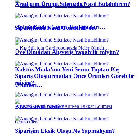
Aradığım Ürünü Sitenizde Nasıl Bulabilirim?
Online Kadın Giyim Toptancıları…
Siparişlerim Nasıl Gönderiliyor?
Üye Olmadan Alışveriş Yapabilir miyim?
Kaktüs Moda’nın Yeni Sezon Toptan Kış
Sipariş Oluşturmadan Önce Ürünleri Görebilir
miyim?
Ürünleri…
B2B Sistemi Nedir?
Siparişim Eksik Ulaştı.Ne Yapmalıyım?