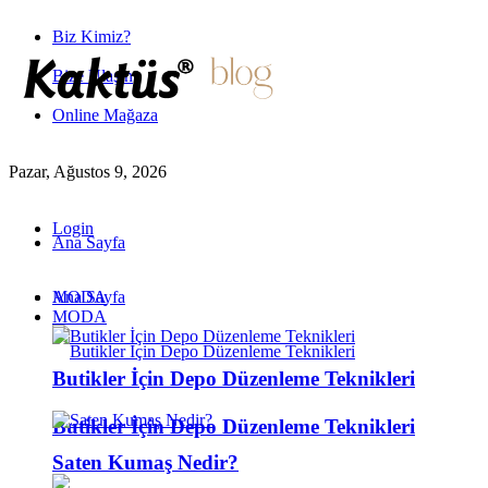
Biz Kimiz?
Bize Ulaşın
Online Mağaza
Pazar, Ağustos 9, 2026
Login
Ana Sayfa
MODA
Ana Sayfa
MODA
Butikler İçin Depo Düzenleme Teknikleri
Butikler İçin Depo Düzenleme Teknikleri
Saten Kumaş Nedir?