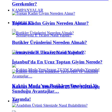
Gerekenler?
KAMPANYALAR
Toptan Kadın Giyim Nereden Alınır?
HABERLER
Butikler Ürünlerini Nereden Almalı?
Sermayesiz E Ticaret Nasıl Yapılır?
İstanbul’da En Ucuz Toptan Giyim Nerede?
Kaktüs Moda’nın Butiklere Tavsiyeleri Ve
Kaktus Moda Yeni Sezon 23’AW Kataloğu
Sunduğu Avantajlar…
Yayında!
SSS