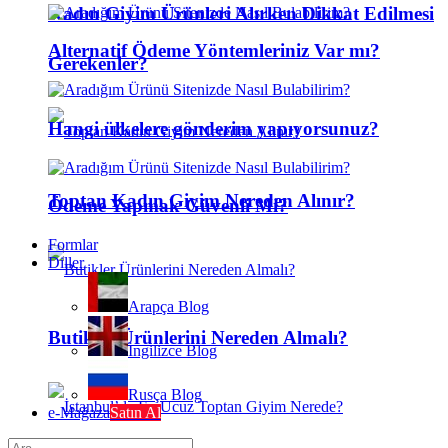
Kadın Giyim Ürünleri Alırken Dikkat Edilmesi
Alternatif Ödeme Yöntemleriniz Var mı?
Gerekenler?
Hangi ülkelere gönderim yapıyorsunuz?
Toptan Kadın Giyim Nereden Alınır?
Ödeme Yapmak Güvenli Mi?
Formlar
Diller
Arapça Blog
Butikler Ürünlerini Nereden Almalı?
İngilizce Blog
Rusça Blog
e-Mağaza
Satın Al