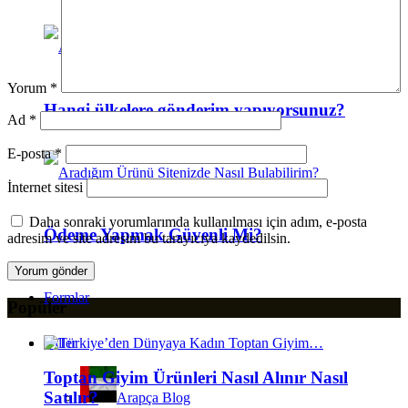
Yorum
*
Hangi ülkelere gönderim yapıyorsunuz?
Ad
*
E-posta
*
İnternet sitesi
Daha sonraki yorumlarımda kullanılması için adım, e-posta
Ödeme Yapmak Güvenli Mi?
adresim ve site adresim bu tarayıcıya kaydedilsin.
Formlar
Popüler
Diller
Toptan Giyim Ürünleri Nasıl Alınır Nasıl
Satılır?
Arapça Blog