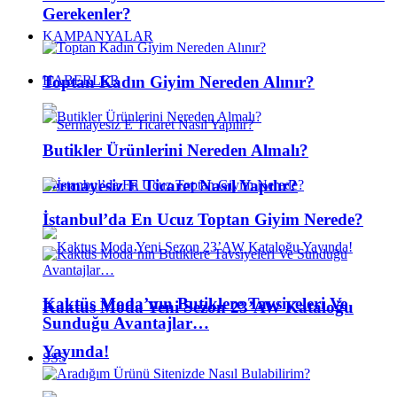
Gerekenler?
KAMPANYALAR
Toptan Kadın Giyim Nereden Alınır?
HABERLER
Butikler Ürünlerini Nereden Almalı?
Sermayesiz E Ticaret Nasıl Yapılır?
İstanbul’da En Ucuz Toptan Giyim Nerede?
Kaktüs Moda’nın Butiklere Tavsiyeleri Ve
Kaktus Moda Yeni Sezon 23’AW Kataloğu
Sunduğu Avantajlar…
Yayında!
SSS