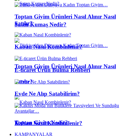
Toptan Giyim Ürünleri Nasıl Alınır Nasıl
Satılır?
Saten Kumaş Nedir?
Kaban Nasıl Kombinlenir?
Toptan Giyim Ürünleri Nasıl Alınır Nasıl
E-ticaret Ürün Bulma Rehberi
Satılır?
Evde Ne Alıp Satabilirim?
Toptan Giyim Nedir?
Kaban Nasıl Kombinlenir?
KAMPANYALAR