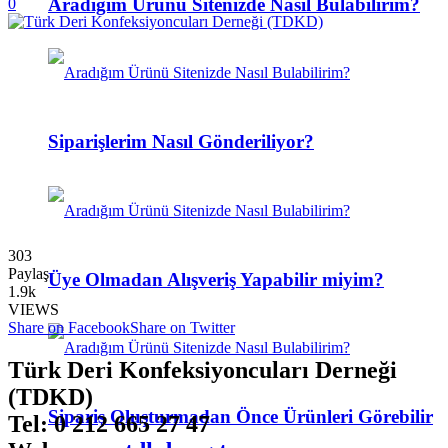
Aradığım Ürünü Sitenizde Nasıl Bulabilirim?
0
Siparişlerim Nasıl Gönderiliyor?
303
Paylaş
Üye Olmadan Alışveriş Yapabilir miyim?
1.9k
VIEWS
Share on Facebook
Share on Twitter
Türk Deri Konfeksiyoncuları Derneği
(TDKD)
Sipariş Oluşturmadan Önce Ürünleri Görebilir
Tel: 0 212 665 27 47