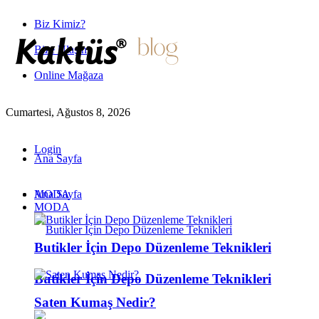
Biz Kimiz?
Bize Ulaşın
Online Mağaza
Cumartesi, Ağustos 8, 2026
Login
Ana Sayfa
MODA
Ana Sayfa
MODA
Butikler İçin Depo Düzenleme Teknikleri
Butikler İçin Depo Düzenleme Teknikleri
Saten Kumaş Nedir?