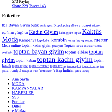
573 Paylaş
Share
229
Tweet
143
Etiketler
Bayan Giyim
butik
e ticaret
B2B
Dropshipping
elbise
eticaret
butik açma
Kaktüs
Kadın Giyim
eşofman
güngören
kadın giyim toptan
Moda
merter
kombin
Kampanya
kaşe kaban
kumaş
kış sezonu
kış
online toptan kadın giyim
Toptan
Moda
pazaryeri
toptan aksesuar
toptan
toptan bayan giyim
toptan
toptan elbise
ayakkabı
toptan kadın giyim
giyim
toptan
toptan kaban
kazak
toptan kıyafet
toptan sweatshirt
toptan tayt
toptan trençkot
toptan triko
toptan
İndirim
trendyol
Yeni sezon
Yılbaşı
şapka
trençkot
triko
şifon kumaş
Ana Sayfa
MODA
KAMPANYALAR
HABERLER
SSS
Formlar
Diller
e-Mağaza