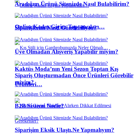
Aradığım Ürünü Sitenizde Nasıl Bulabilirim?
Online Kadın Giyim Toptancıları…
Siparişlerim Nasıl Gönderiliyor?
Üye Olmadan Alışveriş Yapabilir miyim?
Kaktüs Moda’nın Yeni Sezon Toptan Kış
Sipariş Oluşturmadan Önce Ürünleri Görebilir
miyim?
Ürünleri…
B2B Sistemi Nedir?
Siparişim Eksik Ulaştı.Ne Yapmalıyım?