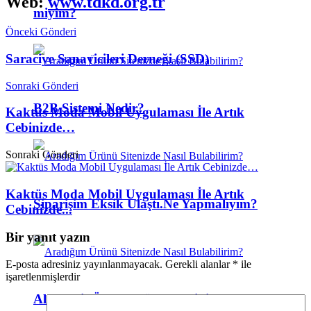
Web:
www.tdkd.org.tr
miyim?
Önceki Gönderi
Saraciye Sanayicileri Derneği (SSD)
Sonraki Gönderi
B2B Sistemi Nedir?
Kaktüs Moda Mobil Uygulaması İle Artık
Cebinizde…
Sonraki Gönderi
Kaktüs Moda Mobil Uygulaması İle Artık
Siparişim Eksik Ulaştı.Ne Yapmalıyım?
Cebinizde...
Bir yanıt yazın
E-posta adresiniz yayınlanmayacak.
Gerekli alanlar
*
ile
işaretlenmişlerdir
Alternatif Ödeme Yöntemleriniz Var mı?