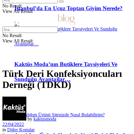
No Result
İstanbul’da En Ucuz Toptan Giyim Nerede?
View All Result
No Result
View All Result
Kaktüs Moda’nın Butiklere Tavsiyeleri Ve
Türk Deri Konfeksiyoncuları
Sunduğu Avantajlar…
Derneği (TDKD)
SSS
by
kaktusmoda
22/04/2022
in
Diğer Konular