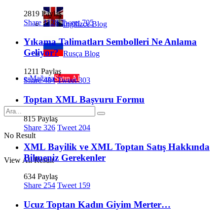
2819 Paylaş
Share
1128
Tweet
705
İngilizce Blog
Yıkama Talimatları Sembolleri Ne Anlama
Geliyor?
Rusça Blog
1211 Paylaş
e-Mağaza
Satın Al
Share
484
Tweet
303
Toptan XML Başvuru Formu
815 Paylaş
Share
326
Tweet
204
No Result
XML Bayilik ve XML Toptan Satış Hakkında
Bilmeniz Gerekenler
View All Result
634 Paylaş
Share
254
Tweet
159
Ucuz Toptan Kadın Giyim Merter…